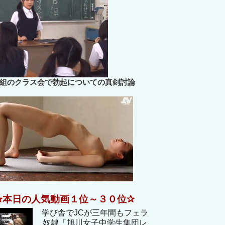
B組のクラス会で勃起についての真剣討論
✰本日の人気動画１位～３０位✰
学び舎でJCが三年間もフェラ
奴隷「旭川女子中学生集団レ