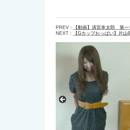
PREV：
【動画】清宮幸太郎 第一
NEXT：
【Gカップおっぱい】片山