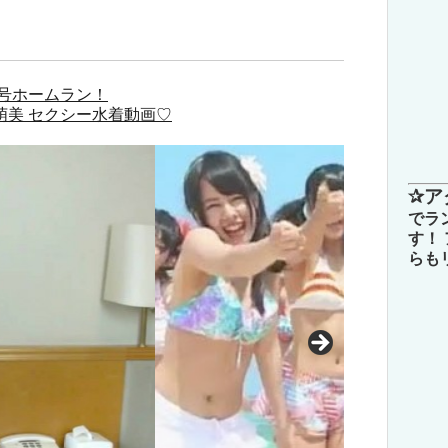
号ホームラン！
萌美 セクシー水着動画♡
✰ア
でラ
す！
らも