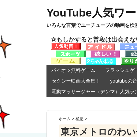
YouTube人気ワ
いろんな言葉でユーチューブの動画を検
✰もしかすると普段は出会え
パイオツ無料ゲーム
フラッシュゲ
セクシー映画大全集！
youtub
電動マッサージャー（デンマ）人気ラ
ホーム
>
極悪
>
東京メトロのわい