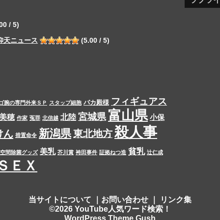
00 / 5)
仰天ニュース
(5.00 / 5)
フィギュアス
バカ殿様
ゴ腕の専門外来ＳＰ
スタップ細胞
富山県
宮城県
美穂
北陸
小保
作家
冤罪
北信越
殺人事
新潟県
けん
東北地方
措置命令
貧乳
美乳
空間除菌グッズ
芥川賞
袴田事件
証拠ねつ造
辻仁成
ＳＥＸ
当サイトについて
｜
お問い合わせ
｜
リンク集
©2026 YouTube人気ワード検索！
WordPress Theme Gush