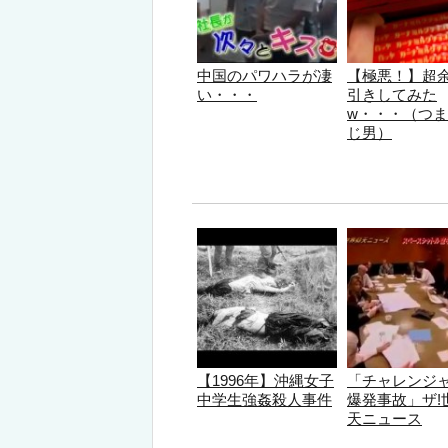
中国のパワハラが凄
【極悪！】超
い・・・
引きしてみた
w・・・（つ
じ男）
【1996年】沖縄女子
「チャレンジ
中学生強姦殺人事件
爆発事故」ザ!
天ニュース