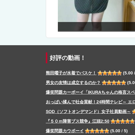
NMB48
好評の動画！
熊田曜子が水着でバスケ！
(5.00 /
男女の友情は成立するのか？
(5.0
爆笑問題カーボーイ「IKURAちゃんの格言ス
おっぱい揉んで社会貢献！24時間テレビ～ エ
SOD（ソフトオンデマンド）女子社員動画～
『５０ｍ障害ブス競争』江頭2:50
爆笑問題カウボーイ
(5.00 / 5)