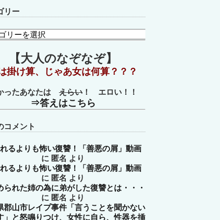
ゴリー
【大人のなぞなぞ】
は掛け算、じゃあ女は何算？？？
かったあなたは
えらい
！ エロい！！
⇒答えはこちら
のコメント
れるよりも怖い復讐！「善悪の屑」動画
に
匿名
より
れるよりも怖い復讐！「善悪の屑」動画
に
匿名
より
められた姉の為に弟がした復讐とは・・・
に
匿名
より
県郡山市レイプ事件「言うことを聞かない
す」と怒鳴りつけ、女性に自ら、性器を挿