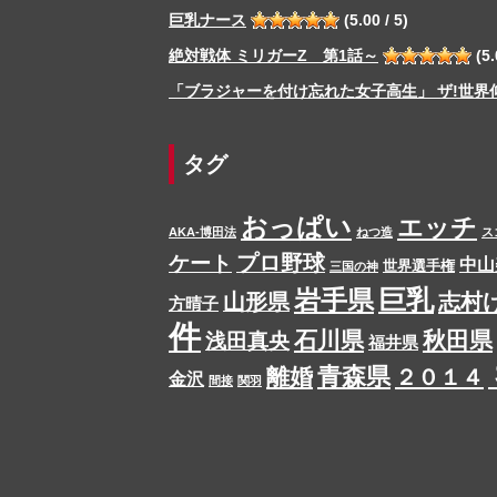
巨乳ナース
(5.00 / 5)
絶対戦体 ミリガーZ 第1話～
(5.
「ブラジャーを付け忘れた女子高生」 ザ!世界
タグ
おっぱい
エッチ
AKA-博田法
ねつ造
ス
プロ野球
ケート
中山
世界選手権
三国の神
岩手県
巨乳
山形県
志村
方晴子
件
石川県
秋田県
浅田真央
福井県
青森県
離婚
２０１４
金沢
間接
関羽