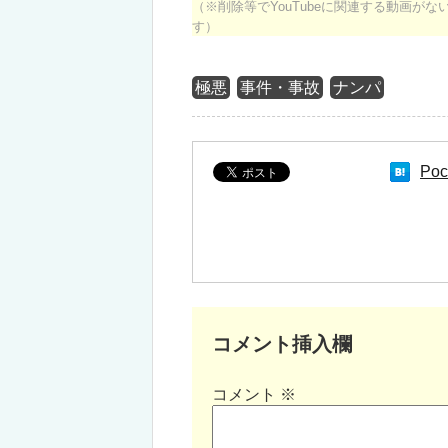
（※削除等でYouTubeに関連する動画が
す）
極悪
事件・事故
ナンパ
Poc
コメント挿入欄
コメント
※