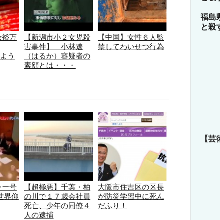
福島
と殺
余裕万
【新潟市小２女児殺
【中国】女性６人監
害事件】 小林遼
禁してわいせつ行為
まよう
（はるか）容疑者の
素顔とは・・・
【芸
ャー号
【超極悪】千葉・柏
大阪市住吉区の区長
世界仰
の川で１７歳会社員
が防災学習中に死ん
死亡、少年の同僚４
だふり！
人の逮捕