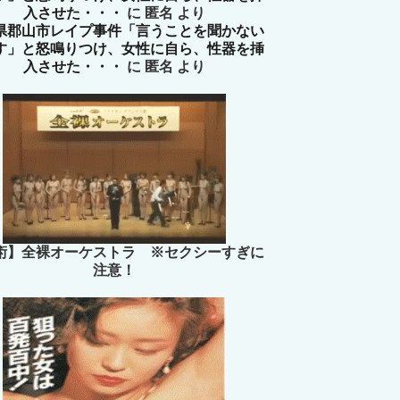
入させた・・・
に
匿名
より
県郡山市レイプ事件「言うことを聞かない
す」と怒鳴りつけ、女性に自ら、性器を挿
入させた・・・
に
匿名
より
術】全裸オーケストラ ※セクシーすぎに
注意！