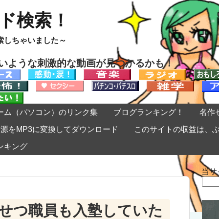
ード検索！
索しちゃいました～
ないような刺激的な動画が見つかるかも！
ーム（パソコン）のリンク集
ブログランキング！
名作
eの音源をMP3に変換してダウンロード
このサイトの収益は、
ンキング
当サ
検
索:
せつ職員も入塾していた