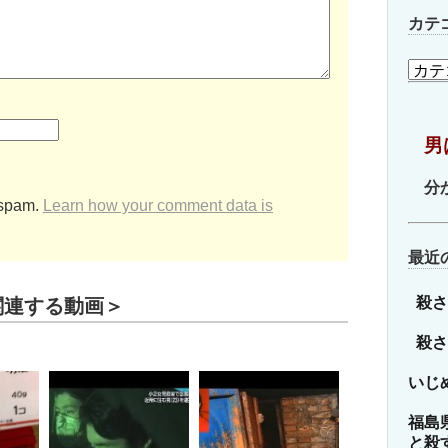
カテ
カ
テ
ゴ
リ
男
ー
分
 spam.
Learn how your comment data is
最近
殺さ
関連する動画＞
殺さ
いじ
福島
と殺