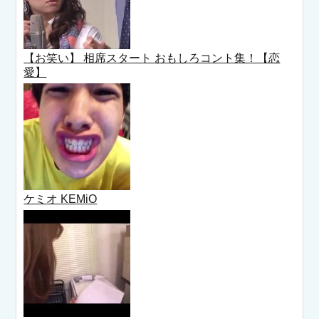
【お笑い】 相席スタート おもしろコント集！【恋
愛】
ケミオ KEMiO