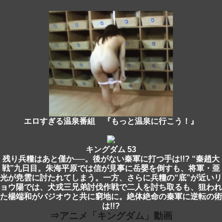
エロすぎる温泉番組 『もっと温泉に行こう！』
キングダム 53
残り兵糧はあと僅か──。後がない秦軍に打つ手は!!? “秦趙大
戦”九日目。朱海平原では信が見事に岳嬰を倒すも、将軍・亜
光が尭雲に討たれてしまう。一方、さらに兵糧の“底”が近いリ
ョウ陽では、犬戎三兄弟討伐作戦で二人を討ち取るも、狙われ
た楊端和がバジオウと共に窮地に。絶体絶命の秦軍に逆転の術
は!!?
⇒アニメ「キングダム」動画