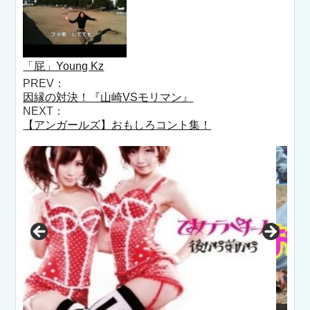
「屁」Young Kz
PREV：
因縁の対決！『山崎VSモリマン』
NEXT：
【アンガールズ】おもしろコント集！