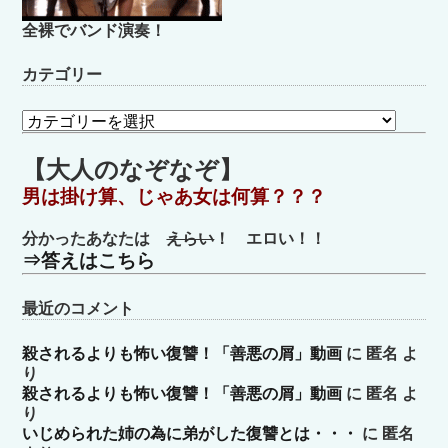
全裸でバンド演奏！
カテゴリー
カ
テ
ゴ
【大人のなぞなぞ】
リ
男は掛け算、じゃあ女は何算？？？
ー
分かったあなたは
えらい
！ エロい！！
⇒答えはこちら
最近のコメント
殺されるよりも怖い復讐！「善悪の屑」動画
に
匿名
よ
り
殺されるよりも怖い復讐！「善悪の屑」動画
に
匿名
よ
り
いじめられた姉の為に弟がした復讐とは・・・
に
匿名