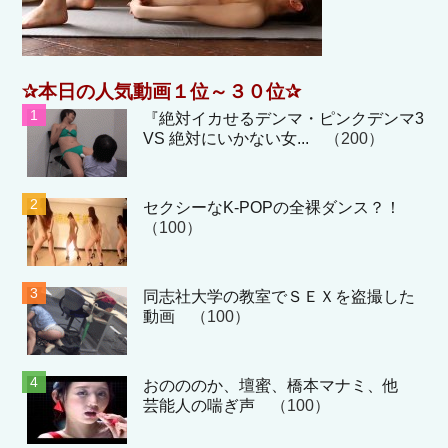
✰本日の人気動画１位～３０位✰
『絶対イカせるデンマ・ピンクデンマ3
VS 絶対にいかない女...
（200）
セクシーなK-POPの全裸ダンス？！
（100）
同志社大学の教室でＳＥＸを盗撮した
動画
（100）
おのののか、壇蜜、橋本マナミ、他
芸能人の喘ぎ声
（100）