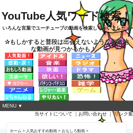
YouTube人気ワード検索！
いろんな言葉でユーチューブの動画を検索しちゃいました～
✰もしかすると普段は出会えないような刺激的
な動画が見つかるかも！
MENU ▼
当サイトについて
｜
お問い合わせ
｜
リンク集
ホーム
>
人気おすすめ動画
>
おもしろ動画
>