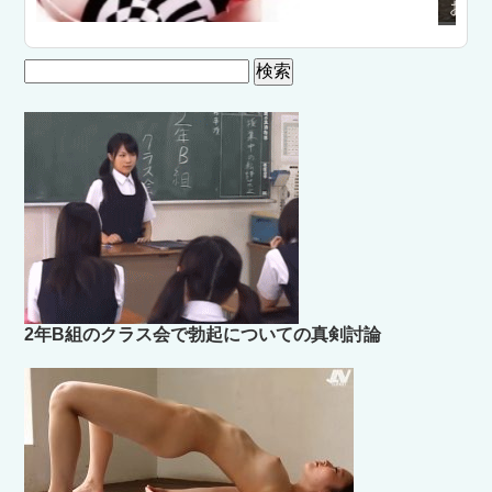
お花見パンチラ女子
検
索:
2年B組のクラス会で勃起についての真剣討論