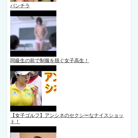
パンチラ
同級生の前で制服を脱ぐ女子高生！
【女子ゴルフ】アンシネのセクシーなナイスショッ
ト！