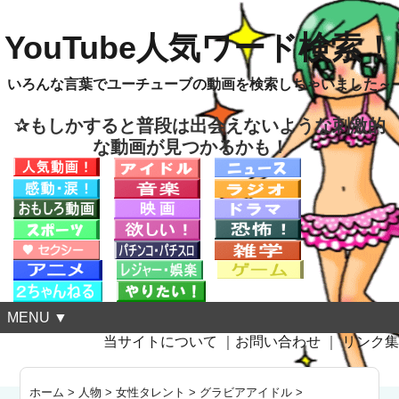
YouTube人気ワード検索！
いろんな言葉でユーチューブの動画を検索しちゃいました～
✰もしかすると普段は出会えないような刺激的
な動画が見つかるかも！
MENU ▼
当サイトについて
｜
お問い合わせ
｜
リンク集
ホーム
>
人物
>
女性タレント
>
グラビアアイドル
>