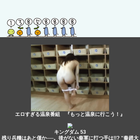
エロすぎる温泉番組 『もっと温泉に行こう！』
キングダム 53
残り兵糧はあと僅か──。後がない秦軍に打つ手は!!? “秦趙大