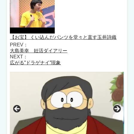
【お宝】 くい込んだパンツを堂々と直す玉井詩織
PREV：
大島美幸 妊活ダイアリー
NEXT：
広がる”ドラゲナイ”現象