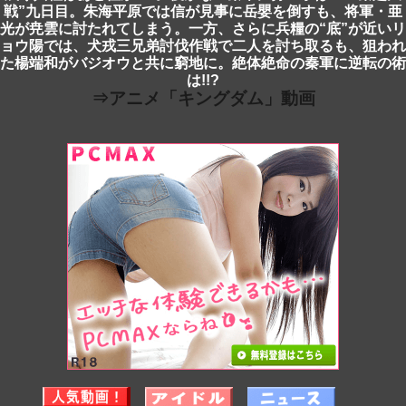
戦”九日目。朱海平原では信が見事に岳嬰を倒すも、将軍・亜
光が尭雲に討たれてしまう。一方、さらに兵糧の“底”が近いリ
ョウ陽では、犬戎三兄弟討伐作戦で二人を討ち取るも、狙われ
た楊端和がバジオウと共に窮地に。絶体絶命の秦軍に逆転の術
は!!?
⇒アニメ「キングダム」動画