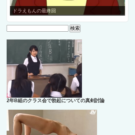
「爆乳音頭」のちょっとエッチなMMD
検
索:
2年B組のクラス会で勃起についての真剣討論