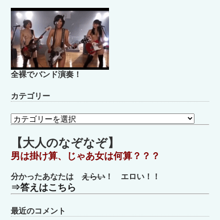
全裸でバンド演奏！
カテゴリー
カ
テ
ゴ
【大人のなぞなぞ】
リ
男は掛け算、じゃあ女は何算？？？
ー
分かったあなたは
えらい
！ エロい！！
⇒答えはこちら
最近のコメント