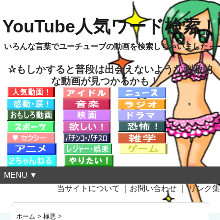
YouTube人気ワード検索！
いろんな言葉でユーチューブの動画を検索しちゃいました～
✰もしかすると普段は出会えないような刺激的
な動画が見つかるかも！
MENU ▼
当サイトについて
｜
お問い合わせ
｜
リンク集
ホーム
>
極悪
>