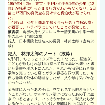
1957年4月2日、東京・中野区の中学1年の少年（12
歳）が銭湯に行ったまま行方がわからなくなり、2日
後に15万円の身代金を要求する脅迫状が届けられ
た。
4月9日、少年と銭湯で知り合った男（当時26歳）
が殺害し、バラバラにしていたことが発覚した。
被害者
角界出身のプロレスラー清美川の中学一年
生の息子（当時12歳）
犯人
日本棋院七段名人の長男・林邦太郎（当時26
歳）
犯人 林邦太郎のノート（抜粋）
4月3日。ちょっとイタズラしたくなった。昼過ぎ、
こどもが欲しければ15万持って鶴ヶ島駅へ来いと書
いた葉書をポストに入れた。それから渋谷に行き熱
帯魚を売っている店でガラス容器を四つ買った。今
夜も徹哉で死体の処理をしたが、父や母は気づかな
かったようだ。
金魚鉢に入ったあの子は、見ても見ても飽きるとい
うことがない。ホルマリン漬けになったあの子は生
きているときより、いっそうかわいい。親父たちが
いるから、もったいないけど昼間は床下に隠す。で