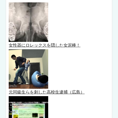
女性器にロレックスを隠した女泥棒！
元同級生らを刺した高校生逮捕（広島）