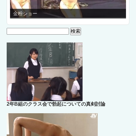
ショー
とやまde踊っ
検
索:
2年B組のクラス会で勃起についての真剣討論