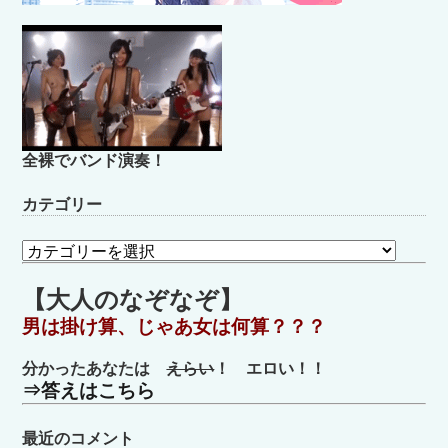
全裸でバンド演奏！
カテゴリー
カ
テ
ゴ
【大人のなぞなぞ】
リ
男は掛け算、じゃあ女は何算？？？
ー
分かったあなたは
えらい
！ エロい！！
⇒答えはこちら
最近のコメント