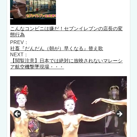
こんなコンビニは嫌だ！セブンイレブンの店長の変
態行為
PREV：
社畜『だんだん（朝が）早くなる』替え歌
NEXT：
【閲覧注意】日本では絶対に放映されないマレーシ
ア航空機撃墜現場・・・