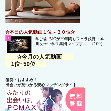
✰本日の人気動画１位～３０位✰
学び舎でJCが三年間もフェラ奴隷「旭
川女子中学生集団レイプ事...
（100）
✰今月の人気動画
1位~50位
優良・おすすめ！
出会いが見つかる安心マッチングサイト