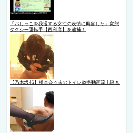
「おしっこを我慢する女性の表情に興奮した」変態
タクシー運転手【西利彦】を逮捕！
【乃木坂46】橋本奈々未のトイレ盗撮動画流出騒ぎ