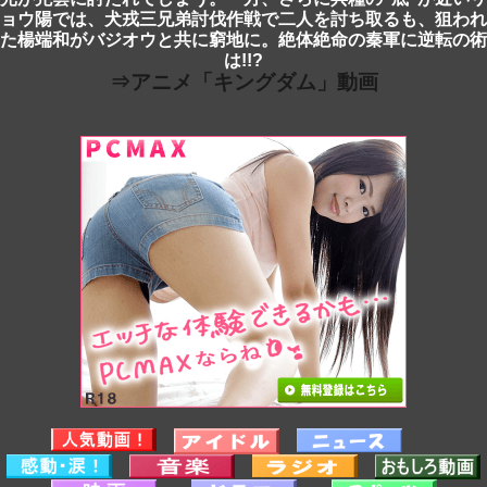
ョウ陽では、犬戎三兄弟討伐作戦で二人を討ち取るも、狙われ
た楊端和がバジオウと共に窮地に。絶体絶命の秦軍に逆転の術
は!!?
⇒アニメ「キングダム」動画