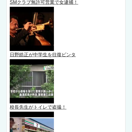
SMクラブ無許可営業で女逮捕！
日野皓正が中学生を往復ビンタ
校長先生がトイレで盗撮！