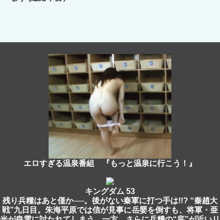
エロすぎる温泉番組 『もっと温泉に行こう！』
キングダム 53
残り兵糧はあと僅か──。後がない秦軍に打つ手は!!? “秦趙大
戦”九日目。朱海平原では信が見事に岳嬰を倒すも、将軍・亜
光が尭雲に討たれてしまう。一方、さらに兵糧の“底”が近いリ