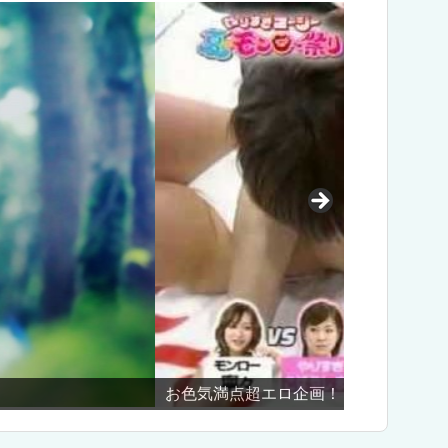
ロー祭り」
井出らっ