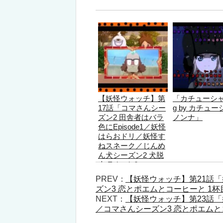
【妖怪ウォッチ】第
「カチューシャ 
17話「コマさんシー
g by カチュー
ズン2 田舎者はバラ
ノンナ」
色にEpisode1／妖怪
はらおドリ／妖怪す
ねスネーク／じんめ
ん犬シーズン2 犬脱
走 Episode6」
PREV：
【妖怪ウォッチ】第21話
ズン3 恋とポエムとコーヒーと 1杯
NEXT：
【妖怪ウォッチ】第23話
／コマさんシーズン3 恋とポエムと