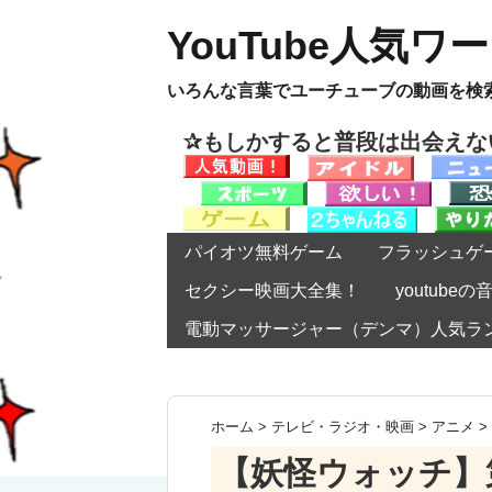
YouTube人気ワ
いろんな言葉でユーチューブの動画を検
✰もしかすると普段は出会え
パイオツ無料ゲーム
フラッシュゲ
セクシー映画大全集！
youtub
電動マッサージャー（デンマ）人気ラ
ホーム
>
テレビ・ラジオ・映画
>
アニメ
>
【妖怪ウォッチ】