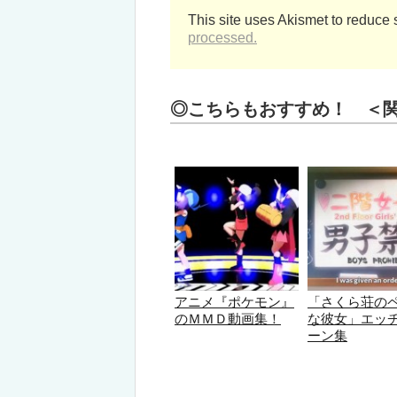
This site uses Akismet to reduce
processed.
◎こちらもおすすめ！ ＜
アニメ『ポケモン』
「さくら荘の
のＭＭＤ動画集！
な彼女」エッ
ーン集