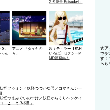
2 犬脱走 Episode4」
✰ア
Sun
アニメ 「ダイヤの
超キティラー【猫村
シャ&
Ａ」
いろは】セクシーM
でラ
MD動画集！
す！
らも
「妖怪フゥミン／妖怪つづかな僧／コマさんシー
目」
「妖怪つまみぐいのすけ／妖怪からくりベンケイ
コーヒーと 3杯目」