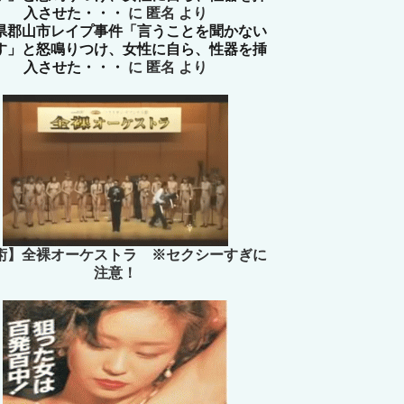
入させた・・・
に
匿名
より
県郡山市レイプ事件「言うことを聞かない
す」と怒鳴りつけ、女性に自ら、性器を挿
入させた・・・
に
匿名
より
術】全裸オーケストラ ※セクシーすぎに
注意！