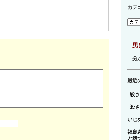
カテ
カ
テ
ゴ
リ
男
ー
分
最近
殺さ
殺さ
いじ
福島
と殺