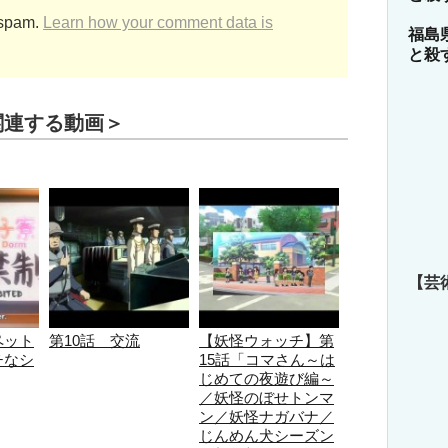
 spam.
Learn how your comment data is
福島
と殺
関連する動画＞
【芸
ペット
第10話 交流
【妖怪ウォッチ】第
チなシ
15話「コマさん～は
じめての夜遊び編～
／妖怪のぼせトンマ
ン／妖怪ナガバナ／
じんめん犬シーズン