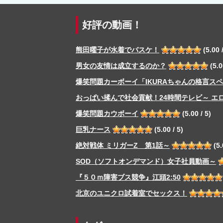
好評の動画！
熊田曜子が水着でバスケ！
(5.00 /
男女の友情は成立するのか？
(5.0
爆笑問題カーボーイ「IKURAちゃんの格言ス
おっぱい揉んで社会貢献！24時間テレビ～ エ
爆笑問題カウボーイ
(5.00 / 5)
巨乳ナース
(5.00 / 5)
絶対戦体 ミリガーZ 第1話～
(5.
SOD（ソフトオンデマンド）女子社員動画～
『５０ｍ障害ブス競争』江頭2:50
北京のユニクロ試着室でセックス！