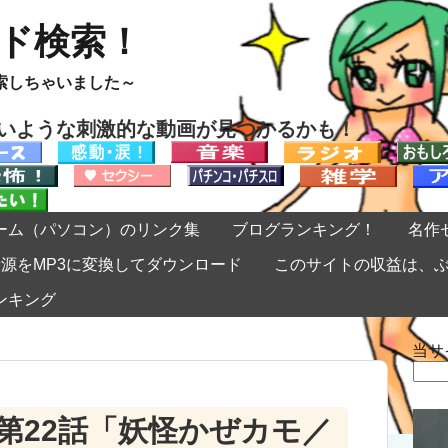
ード検索！
索しちゃいました～
ないような刺激的な動画が見つかるかも！
ーム（パソコン）のリンク集
ブログランキング！
名作
eの音源をMP3に変換してダウンロード
このサイトの収益は、
ンキング
当サ
検
索:
第22話「妖怪かぜカモ／