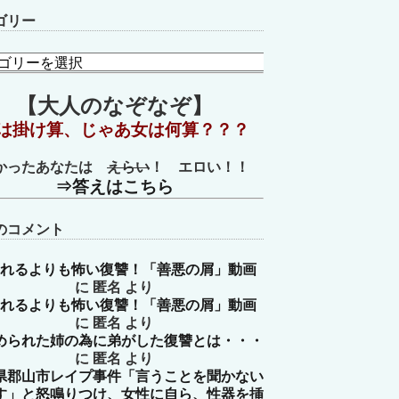
ゴリー
【大人のなぞなぞ】
は掛け算、じゃあ女は何算？？？
かったあなたは
えらい
！ エロい！！
⇒答えはこちら
のコメント
れるよりも怖い復讐！「善悪の屑」動画
に
匿名
より
れるよりも怖い復讐！「善悪の屑」動画
に
匿名
より
められた姉の為に弟がした復讐とは・・・
に
匿名
より
県郡山市レイプ事件「言うことを聞かない
す」と怒鳴りつけ、女性に自ら、性器を挿