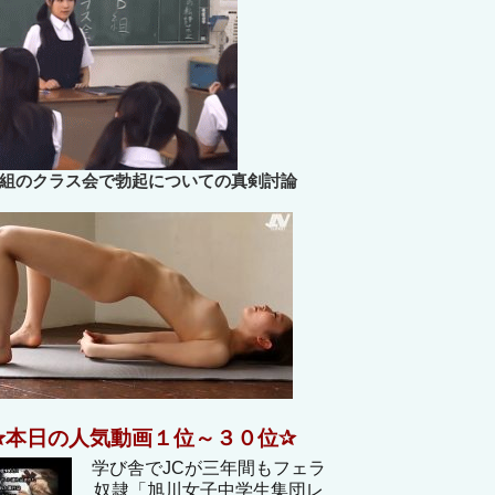
B組のクラス会で勃起についての真剣討論
✰本日の人気動画１位～３０位✰
学び舎でJCが三年間もフェラ
奴隷「旭川女子中学生集団レ