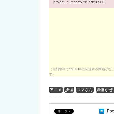
'project_number:579177816266'.
（※削除等でYouTubeに関連する動画が
す）
アニメ
妖怪
コマさん
妖怪かぜ
Poc