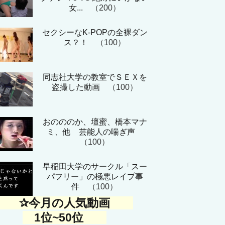
女...
（200）
セクシーなK-POPの全裸ダン
ス？！
（100）
同志社大学の教室でＳＥＸを
盗撮した動画
（100）
おのののか、壇蜜、橋本マナ
ミ、他 芸能人の喘ぎ声
（100）
早稲田大学のサークル「スー
パフリー」の極悪レイプ事
件
（100）
✰今月の人気動画
1位~50位