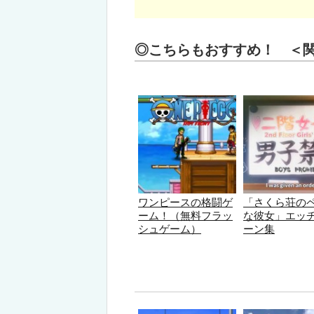
◎こちらもおすすめ！ ＜
ワンピースの格闘ゲ
「さくら荘の
ーム！（無料フラッ
な彼女」エッ
シュゲーム）
ーン集