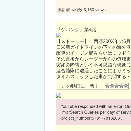
累計表示回数 6,160 views
『ジパング』第4話
【ストーリー】 西暦200X年の6
日米新ガイドラインの下での海外派
艦隊のイージス艦みらいはミッドウ
その直後からレーダーからの僚艦喪
突如の降雪という不可思議な現象に
連合艦隊に遭遇したことによりミッド
タイムスリップした事が判明する・
この動画に一票！
YouTube responded with an error: Quo
limit 'Search Queries per day' of ser
'project_number:579177816266'.