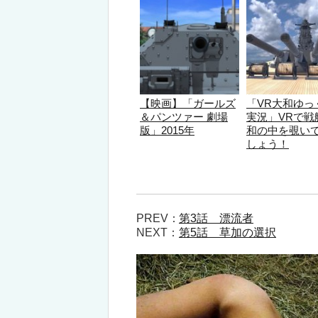
【映画】「ガールズ
「VR大和ゆっ
＆パンツァー 劇場
実況」VRで戦
版」2015年
和の中を覗い
しょう！
PREV：
第3話 漂流者
NEXT：
第5話 草加の選択