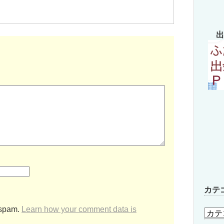
出
カテ
 spam.
Learn how your comment data is
カ
テ