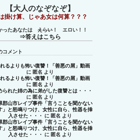
【大人のなぞなぞ】
は掛け算、じゃあ女は何算？？？
かったあなたは
えらい
！ エロい！！
⇒答えはこちら
のコメント
れるよりも怖い復讐！「善悪の屑」動画
に
匿名
より
れるよりも怖い復讐！「善悪の屑」動画
に
匿名
より
められた姉の為に弟がした復讐とは・・・
に
匿名
より
県郡山市レイプ事件「言うことを聞かない
す」と怒鳴りつけ、女性に自ら、性器を挿
入させた・・・
に
匿名
より
県郡山市レイプ事件「言うことを聞かない
す」と怒鳴りつけ、女性に自ら、性器を挿
入させた・・・
に
匿名
より