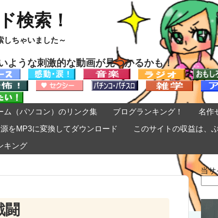
ード検索！
索しちゃいました～
ないような刺激的な動画が見つかるかも！
ーム（パソコン）のリンク集
ブログランキング！
名作
eの音源をMP3に変換してダウンロード
このサイトの収益は、
ンキング
当サ
検
索:
戦闘