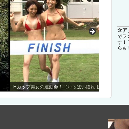
✰ア
でラ
す！
らも
ぱい揺れます）
AV男優し