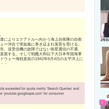
月。
遣によりエクアドルへ向かう海上自衛隊の自衛
2年
ェー沖合で突如嵐に巻き込まれ落雷を受ける。
失、送受信機の故障ではない衛星通信の不通、
直面する。そして戦艦大和以下大日本帝国海軍
ウェー海戦直前の1942年6月4日の太平洋上に
・・
ta exceeded for quota metric 'Search Queries' and
vice 'youtube.googleapis.com' for consumer