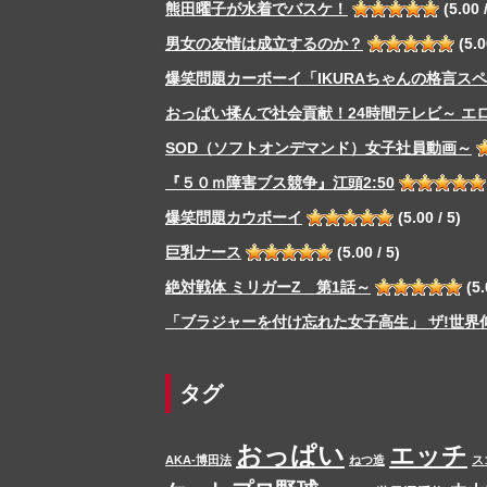
熊田曜子が水着でバスケ！
(5.00 /
男女の友情は成立するのか？
(5.0
爆笑問題カーボーイ「IKURAちゃんの格言ス
おっぱい揉んで社会貢献！24時間テレビ～ エ
SOD（ソフトオンデマンド）女子社員動画～
『５０ｍ障害ブス競争』江頭2:50
爆笑問題カウボーイ
(5.00 / 5)
巨乳ナース
(5.00 / 5)
絶対戦体 ミリガーZ 第1話～
(5.
「ブラジャーを付け忘れた女子高生」 ザ!世界
タグ
おっぱい
エッチ
AKA-博田法
ねつ造
ス