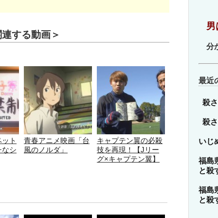
ゴ
リ
男
ー
関連する動画＞
分
最近
殺さ
殺さ
ペット
青春アニメ映画「台
キャプテン翼の必殺
いじ
チなシ
風のノルダ」
技を再現！【Jリー
グ×キャプテン翼】
福島
と殺
福島
と殺