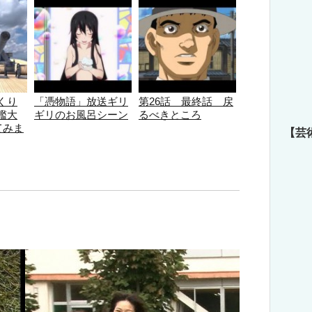
くり
「憑物語」放送ギリ
第26話 最終話 戻
艦大
ギリのお風呂シーン
るべきところ
てみま
【芸