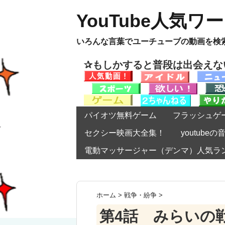
YouTube人気ワ
いろんな言葉でユーチューブの動画を検
✰もしかすると普段は出会え
パイオツ無料ゲーム
フラッシュゲ
セクシー映画大全集！
youtub
電動マッサージャー（デンマ）人気ラ
ホーム
>
戦争・紛争
>
第4話 みらいの