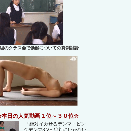
B組のクラス会で勃起についての真剣討論
✰本日の人気動画１位～３０位✰
『絶対イカせるデンマ・ピン
クデンマ3 VS 絶対にいかない