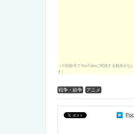
（※削除等でYouTubeに関連する動画が
す）
戦争・紛争
アニメ
Poc