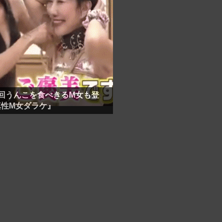
回うんこを食べきるM女も登
真性M女ダラケ』