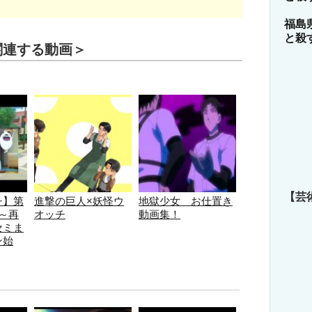
福島
と殺
関連する動画＞
【芸
チ】第
進撃の巨人×妖怪ウ
地獄少女 お仕置き
～再
オッチ
動画集！
セミま
ン始