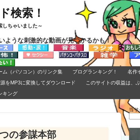
ード検索！
索しちゃいました～
ないような刺激的な動画が見つかるかも！
ーム（パソコン）のリンク集
ブログランキング！
名作
eの音源をMP3に変換してダウンロード
このサイトの収益は、
ンキング
当サ
検
索:
とつの参謀本部