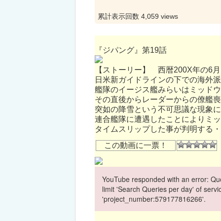
累計表示回数 4,059 views
『ジパング』第19話
【ストーリー】 西暦200X年の6
日米新ガイドラインの下での海外派
艦隊のイージス艦みらいはミッドウ
その直後からレーダーからの僚艦喪
突如の降雪という不可思議な現象に
連合艦隊に遭遇したことによりミッド
タイムスリップした事が判明する・
この動画に一票！
YouTube responded with an error: Quo
limit 'Search Queries per day' of ser
'project_number:579177816266'.