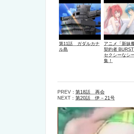
第11話 ガダルカナ
アニメ「新妹
ル島
契約者 BUR
セクシーなシ
集！
PREV：
第18話 再会
NEXT：
第20話 伊－21号