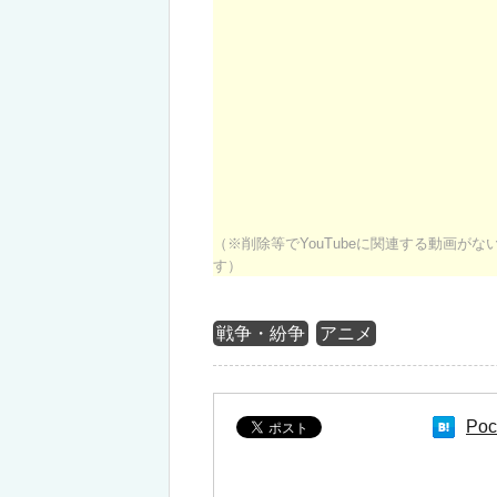
（※削除等でYouTubeに関連する動画が
す）
戦争・紛争
アニメ
Poc