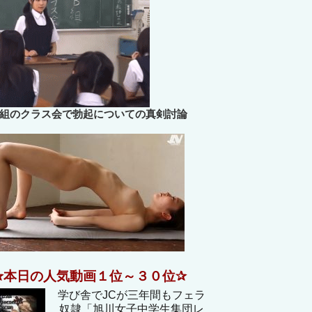
B組のクラス会で勃起についての真剣討論
✰本日の人気動画１位～３０位✰
学び舎でJCが三年間もフェラ
奴隷「旭川女子中学生集団レ