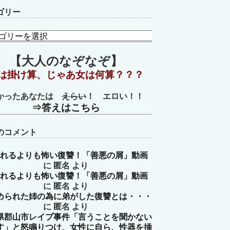
ゴリー
【大人のなぞなぞ】
は掛け算、じゃあ女は何算？？？
かったあなたは
えらい
！ エロい！！
⇒答えはこちら
のコメント
れるよりも怖い復讐！「善悪の屑」動画
に
匿名
より
れるよりも怖い復讐！「善悪の屑」動画
に
匿名
より
められた姉の為に弟がした復讐とは・・・
に
匿名
より
県郡山市レイプ事件「言うことを聞かない
す」と怒鳴りつけ、女性に自ら、性器を挿