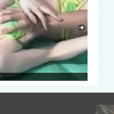
！
美女が突然