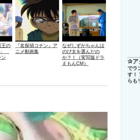
魔王の
『名探偵コナン』ア
なぜしずかちゃんは
ST」
ニメ動画集
のび太を選んだの
ーン
か？！（実写版ドラ
✰ア
えもんCM）
でラ
す！
らも