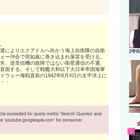
月。
遣によりエクアドルへ向かう海上自衛隊の自衛
2年
ェー沖合で突如嵐に巻き込まれ落雷を受ける。
失、送受信機の故障ではない衛星通信の不通、
直面する。そして戦艦大和以下大日本帝国海軍
ウェー海戦直前の1942年6月4日の太平洋上に
・・
ta exceeded for quota metric 'Search Queries' and
vice 'youtube.googleapis.com' for consumer