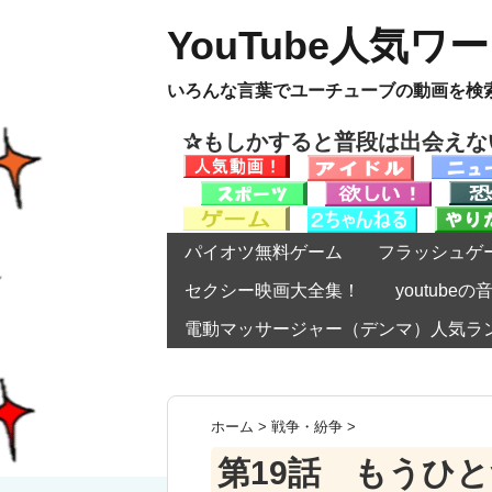
YouTube人気ワ
いろんな言葉でユーチューブの動画を検
✰もしかすると普段は出会え
パイオツ無料ゲーム
フラッシュゲ
セクシー映画大全集！
youtub
電動マッサージャー（デンマ）人気ラ
ホーム
>
戦争・紛争
>
第19話 もうひ