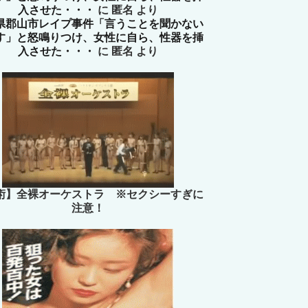
入させた・・・
に
匿名
より
県郡山市レイプ事件「言うことを聞かない
す」と怒鳴りつけ、女性に自ら、性器を挿
入させた・・・
に
匿名
より
術】全裸オーケストラ ※セクシーすぎに
注意！