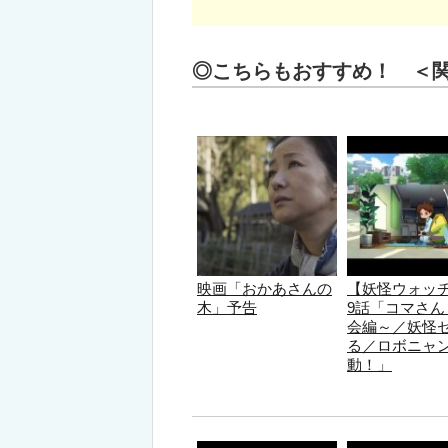
◎こちらもおすすめ！ ＜
映画「おかあさんの
【妖怪ウォッ
木」予告
9話「コマさん
会編～／妖怪
る／ロボニャ
動！」