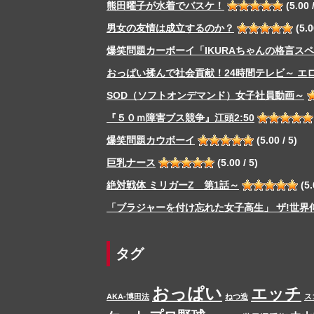
熊田曜子が水着でバスケ！
(5.00 /
男女の友情は成立するのか？
(5.0
爆笑問題カーボーイ「IKURAちゃんの格言ス
おっぱい揉んで社会貢献！24時間テレビ～ エ
SOD（ソフトオンデマンド）女子社員動画～
『５０ｍ障害ブス競争』江頭2:50
爆笑問題カウボーイ
(5.00 / 5)
巨乳ナース
(5.00 / 5)
絶対戦体 ミリガーZ 第1話～
(5.
「ブラジャーを付け忘れた女子高生」 ザ!世界
タグ
おっぱい
エッチ
AKA-博田法
ねつ造
ス