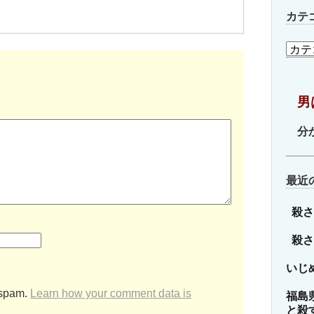
カテ
カ
テ
ゴ
リ
男
ー
分
最近
殺さ
殺さ
いじ
 spam.
Learn how your comment data is
福島
と殺