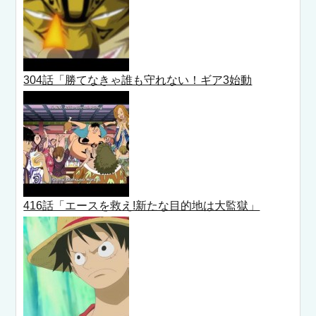
304話「勝てなきゃ誰も守れない！ギア3始動
416話「エースを救え!新たな目的地は大監獄」