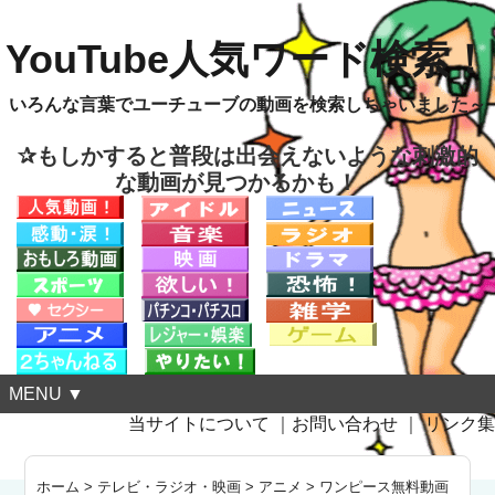
YouTube人気ワード検索！
いろんな言葉でユーチューブの動画を検索しちゃいました～
✰もしかすると普段は出会えないような刺激的
な動画が見つかるかも！
MENU ▼
当サイトについて
｜
お問い合わせ
｜
リンク集
ホーム
>
テレビ・ラジオ・映画
>
アニメ
>
ワンピース無料動画