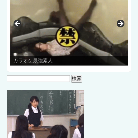
「夏
カラオケ最強素人
検
索: