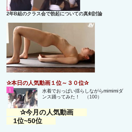
2年B組のクラス会で勃起についての真剣討論
✰本日の人気動画１位～３０位✰
水着でおっぱい揺らしながらmimimiダ
ンス踊ってみた！
（100）
✰今月の人気動画
1位~50位