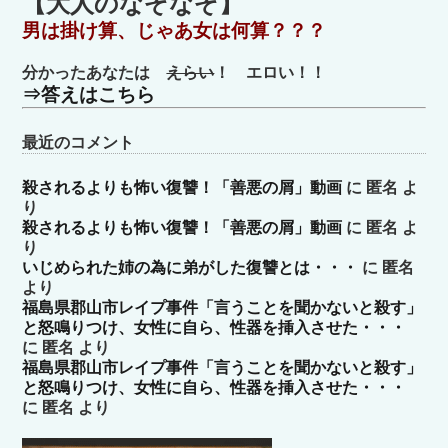
【大人のなぞなぞ】
リ
男は掛け算、じゃあ女は何算？？？
ー
分かったあなたは
えらい
！ エロい！！
⇒答えはこちら
最近のコメント
殺されるよりも怖い復讐！「善悪の屑」動画
に
匿名
よ
り
殺されるよりも怖い復讐！「善悪の屑」動画
に
匿名
よ
り
いじめられた姉の為に弟がした復讐とは・・・
に
匿名
より
福島県郡山市レイプ事件「言うことを聞かないと殺す」
と怒鳴りつけ、女性に自ら、性器を挿入させた・・・
に
匿名
より
福島県郡山市レイプ事件「言うことを聞かないと殺す」
と怒鳴りつけ、女性に自ら、性器を挿入させた・・・
に
匿名
より