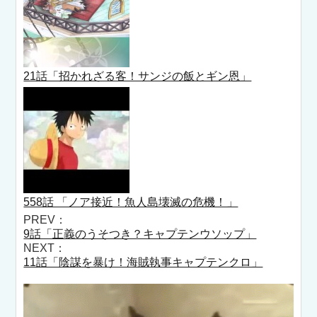
21話「招かれざる客！サンジの飯とギン恩」
558話 「ノア接近！魚人島壊滅の危機！」
PREV：
9話「正義のうそつき？キャプテンウソップ」
NEXT：
11話「陰謀を暴け！海賊執事キャプテンクロ」