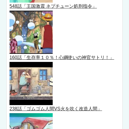
548話「王国激震 ネプチューン処刑指令」
160話「生存率１０％！心綱使いの神官サトリ！」
238話「ゴムゴム人間VS火を吹く改造人間」