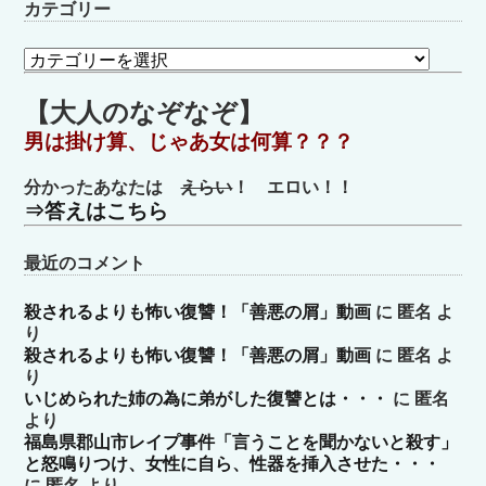
カテゴリー
カ
テ
ゴ
【大人のなぞなぞ】
リ
男は掛け算、じゃあ女は何算？？？
ー
分かったあなたは
えらい
！ エロい！！
⇒答えはこちら
最近のコメント
殺されるよりも怖い復讐！「善悪の屑」動画
に
匿名
よ
り
殺されるよりも怖い復讐！「善悪の屑」動画
に
匿名
よ
り
いじめられた姉の為に弟がした復讐とは・・・
に
匿名
より
福島県郡山市レイプ事件「言うことを聞かないと殺す」
と怒鳴りつけ、女性に自ら、性器を挿入させた・・・
に
匿名
より