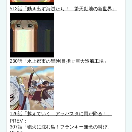
513話「動き出す海賊たち！ 驚天動地の新世界」
230話「水上都市の冒険!目指せ巨大造船工場」
126話「越えていく！アラバスタに雨が降る！」
PREV：
307話「砲火に沈む島！フランキー無念の叫び」