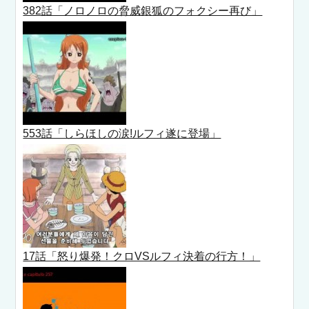
382話「ノロノロの脅威銀狐のフォクシー再び」
553話「しらほしの涙!ルフィ遂に登場」
17話「怒り爆発！クロVSルフィ決着の行方！」