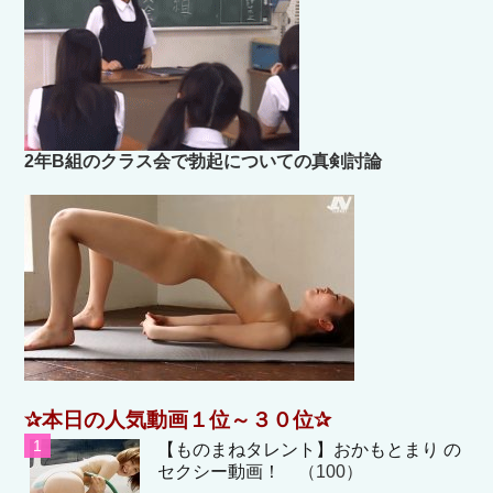
2年B組のクラス会で勃起についての真剣討論
✰本日の人気動画１位～３０位✰
【ものまねタレント】おかもとまり の
セクシー動画！
（100）