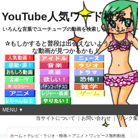
YouTube人気ワード検索！
いろんな言葉でユーチューブの動画を検索しちゃいました～
✰もしかすると普段は出会えないような刺激的
な動画が見つかるかも！
MENU ▼
当サイトについて
｜
お問い合わせ
｜
リンク集
ホーム
>
テレビ・ラジオ・映画
>
アニメ
>
ワンピース無料動画