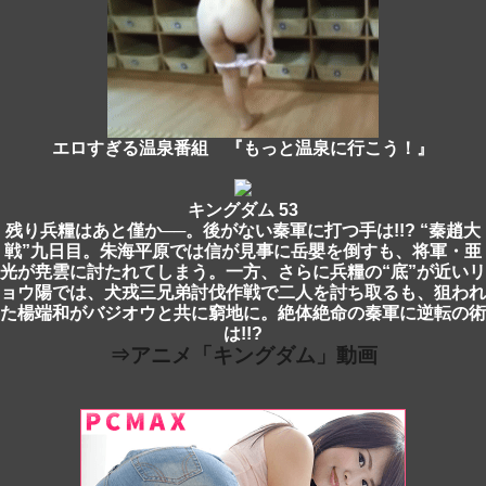
エロすぎる温泉番組 『もっと温泉に行こう！』
キングダム 53
残り兵糧はあと僅か──。後がない秦軍に打つ手は!!? “秦趙大
戦”九日目。朱海平原では信が見事に岳嬰を倒すも、将軍・亜
光が尭雲に討たれてしまう。一方、さらに兵糧の“底”が近いリ
ョウ陽では、犬戎三兄弟討伐作戦で二人を討ち取るも、狙われ
た楊端和がバジオウと共に窮地に。絶体絶命の秦軍に逆転の術
は!!?
⇒アニメ「キングダム」動画