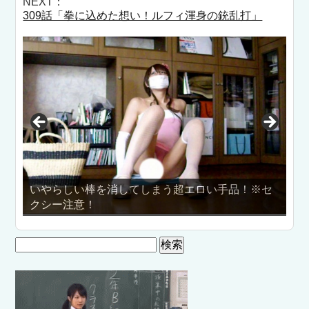
NEXT：
309話「拳に込めた想い！ルフィ渾身の銃乱打」
いやらしい棒を消してしまう超エロい手品！※セ
クシー注意！
ガール
検
索: