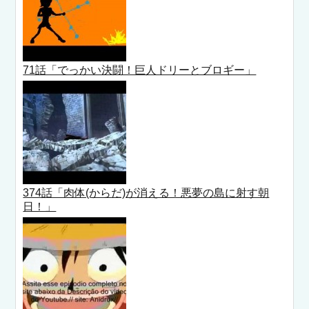
71話「でっかい決闘！巨人ドリーとブロギー」
374話「肉体(からだ)が消える！悪夢の島に射す朝
日！」