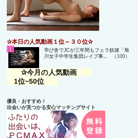
✰本日の人気動画１位～３０位✰
学び舎でJCが三年間もフェラ奴隷「旭
川女子中学生集団レイプ事...
（100）
✰今月の人気動画
1位~50位
優良・おすすめ！
出会いが見つかる安心マッチングサイト