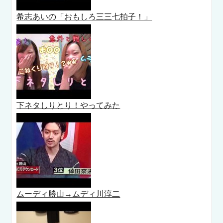
希志あいの「おもしろ三三七拍子！」
下ネタしりとり！やってみた
ムーディ勝山→ムディ川淳二