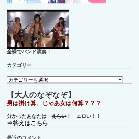
全裸でバンド演奏！
カテゴリー
カ
テ
ゴ
【大人のなぞなぞ】
リ
男は掛け算、じゃあ女は何算？？？
ー
分かったあなたは
えらい
！ エロい！！
⇒答えはこちら
最近のコメント