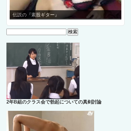
の『素股ギター』
小嶋陽菜のパ
検
索:
2年B組のクラス会で勃起についての真剣討論