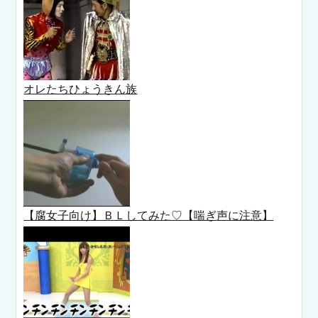
オレたちひょうきん族
【腐女子向け】ＢＬしてみた♡【喘ぎ声に注意】