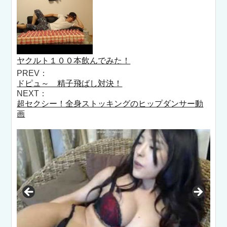
ヤクルト１００本飲んでみた！
PREV：
ドピュ～ 精子飛ばし対決！
NEXT：
超セクシー！全身ストッキングのヒップダンサー動
画