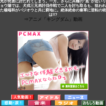
光が尭雲に討たれてしまう。一方、さらに兵糧の“底”が近いリ
ョウ陽では、犬戎三兄弟討伐作戦で二人を討ち取るも、狙われ
た楊端和がバジオウと共に窮地に。絶体絶命の秦軍に逆転の術
は!!?
⇒アニメ「キングダム」動画