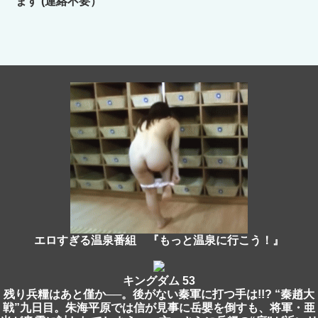
ます (連絡不要）
エロすぎる温泉番組 『もっと温泉に行こう！』
キングダム 53
残り兵糧はあと僅か──。後がない秦軍に打つ手は!!? “秦趙大
戦”九日目。朱海平原では信が見事に岳嬰を倒すも、将軍・亜