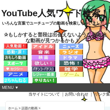
YouTube人気ワード検索！
いろんな言葉でユーチューブの動画を検索しちゃいました～
✰もしかすると普段は出会えないような刺激的
な動画が見つかるかも！
MENU ▼
当サイトについて
｜
お問い合わせ
｜
リンク集
ホーム
>
話題の動画
>