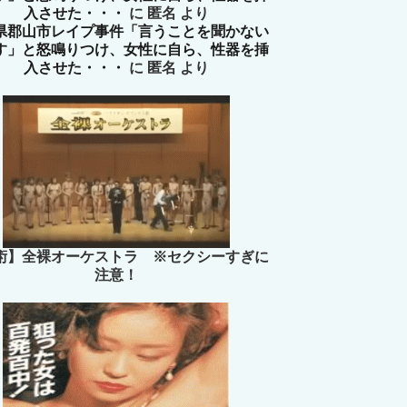
入させた・・・
に
匿名
より
県郡山市レイプ事件「言うことを聞かない
す」と怒鳴りつけ、女性に自ら、性器を挿
入させた・・・
に
匿名
より
術】全裸オーケストラ ※セクシーすぎに
注意！