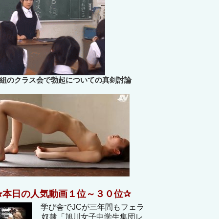
B組のクラス会で勃起についての真剣討論
✰本日の人気動画１位～３０位✰
学び舎でJCが三年間もフェラ
奴隷「旭川女子中学生集団レ