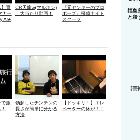
ム】育
CR天龍∞(マルホン)
『元ヤンキーのプロ
福島
マナー
大当たり動画！
ポーズ』探偵ナイト
と殺
 Are
スクープ
【芸
行で服
勃起したチンチンの
【ドッキリ！】エレ
ム！
長さが簡単に分かる
ベーターの床が！！
方法