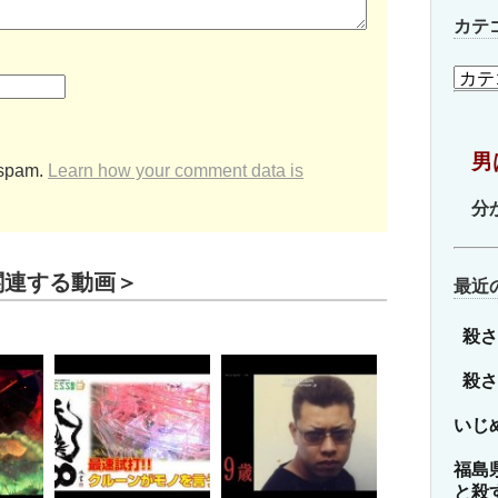
カテ
カ
テ
ゴ
リ
男
ー
 spam.
Learn how your comment data is
分
関連する動画＞
最近
殺さ
殺さ
いじ
福島
と殺