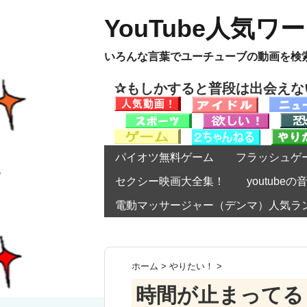
YouTube人気ワ
いろんな言葉でユーチューブの動画を検
✰もしかすると普段は出会え
パイオツ無料ゲーム
フラッシュゲ
セクシー映画大全集！
youtub
電動マッサージャー（デンマ）人気ラ
ホーム
>
やりたい！
>
時間が止まってる