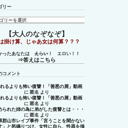
ゴリー
【大人のなぞなぞ】
は掛け算、じゃあ女は何算？？？
かったあなたは
えらい
！ エロい！！
⇒答えはこちら
のコメント
れるよりも怖い復讐！「善悪の屑」動画
に
匿名
より
れるよりも怖い復讐！「善悪の屑」動画
に
匿名
より
められた姉の為に弟がした復讐とは・・・
に
匿名
より
県郡山市レイプ事件「言うことを聞かない
す」と怒鳴りつけ、女性に自ら、性器を挿