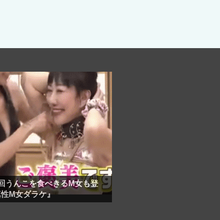
劇
回うんこを食べきるM女も登
真性M女ダラケ』