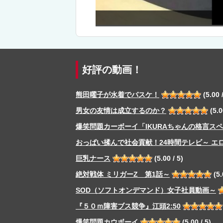
「男女」の替え歌！
好評の動画！
熊田曜子が水着でバスケ！
(5.00 /
男女の友情は成立するのか？
(5.0
爆笑問題カーボーイ「IKURAちゃんの格言ス
おっぱい揉んで社会貢献！24時間テレビ～ エ
巨乳ナース
(5.00 / 5)
絶対戦体 ミリガーZ 第1話～
(5.
SOD（ソフトオンデマンド）女子社員動画～
『５０ｍ障害ブス競争』江頭2:50
爆笑問題カウボーイ
(5.00 / 5)