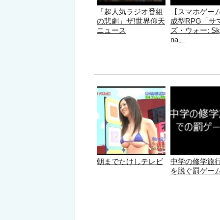
「超人気ラジオ番組
【スマホゲー
の悲劇」ザ!世界仰天
成型RPG「サ
ニュース
ズ・ウォー: Sky
na」
朝までたけしテレビ
中学の修学旅
を脱ぐ罰ゲー