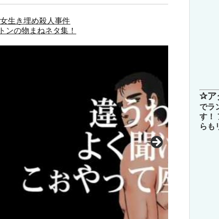
少女生き埋め殺人事件
トンの物まねネタ集！
✰ア
でラ
す！
らも