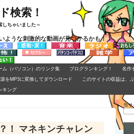
ード検索！
索しちゃいました～
ないような刺激的な動画が見つかるかも！
ーム（パソコン）のリンク集
ブログランキング！
名作
eの音源をMP3に変換してダウンロード
このサイトの収益は、
ンキング
当サ
検
索:
？！ マネキンチャレン