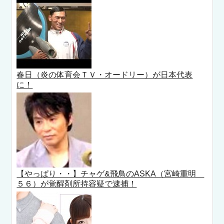
春日（炎の体育会ＴＶ・オードリー）が日本代表
に！
【やっぱり・・】チャゲ&飛鳥のASKA（宮崎重明
５６）が覚醒剤所持容疑で逮捕！