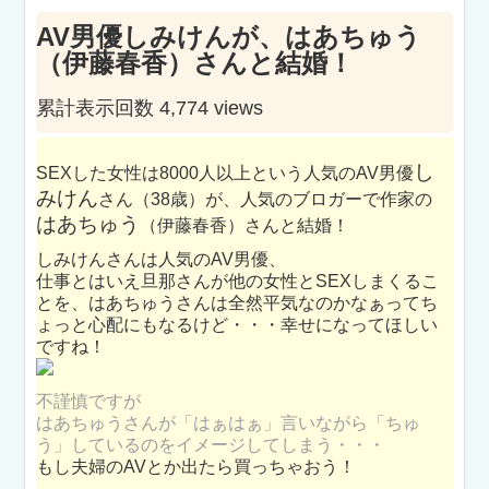
AV男優しみけんが、はあちゅう
（伊藤春香）さんと結婚！
累計表示回数 4,774 views
し
SEXした女性は8000人以上という人気のAV男優
みけん
さん（38歳）が、人気のブロガーで作家の
はあちゅう
（伊藤春香）さんと結婚！
しみけんさんは人気のAV男優、
仕事とはいえ旦那さんが他の女性とSEXしまくるこ
とを、はあちゅうさんは全然平気なのかなぁってち
ょっと心配にもなるけど・・・幸せになってほしい
ですね！
不謹慎ですが
はあちゅうさんが「はぁはぁ」言いながら「ちゅ
う」しているのをイメージしてしまう・・・
もし夫婦のAVとか出たら買っちゃおう！