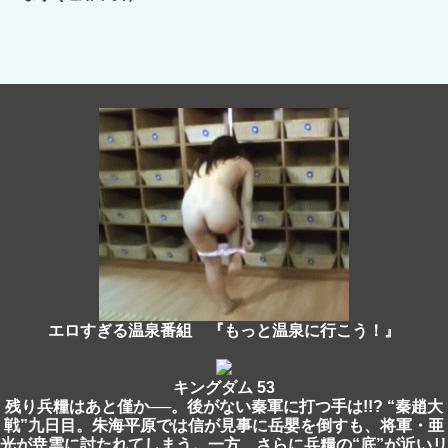
エロすぎる温泉番組 『もっと温泉に行こう！』
キングダム 53
残り兵糧はあと僅か──。後がない秦軍に打つ手は!!? “秦趙大
戦”九日目。朱海平原では信が見事に岳嬰を倒すも、将軍・亜
光が尭雲に討たれてしまう。一方、さらに兵糧の“底”が近いリ