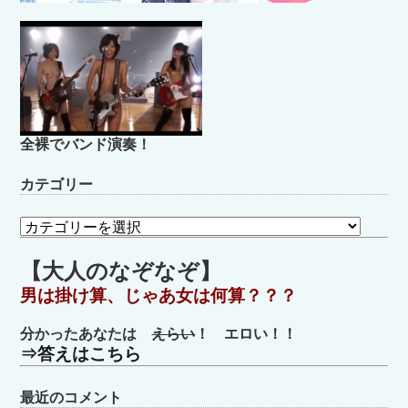
全裸でバンド演奏！
カテゴリー
カ
テ
ゴ
【大人のなぞなぞ】
リ
男は掛け算、じゃあ女は何算？？？
ー
分かったあなたは
えらい
！ エロい！！
⇒答えはこちら
最近のコメント