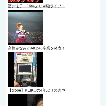
酒井法子 16年ぶり単独ライブ！
高橋みなみがAKB48卒業を発表！
【globe】KEIKOの4年ぶりの肉声