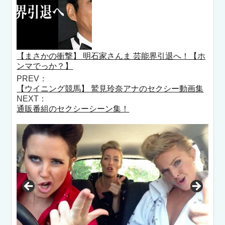
【まさかの衝撃】 明石家さんま 芸能界引退へ！【ホ
ンマでっか？】
PREV：
【ウイニング競馬】 鷲見玲奈アナのセクシー動画集
NEXT：
通販番組のセクシーシーン集！