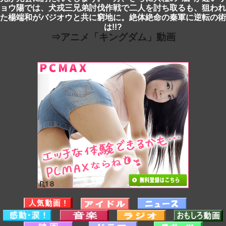
ョウ陽では、犬戎三兄弟討伐作戦で二人を討ち取るも、狙われ
た楊端和がバジオウと共に窮地に。絶体絶命の秦軍に逆転の術
は!!?
⇒アニメ「キングダム」動画