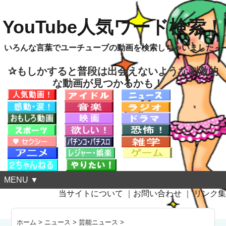
YouTube人気ワード検索！
いろんな言葉でユーチューブの動画を検索しちゃいました～
✰もしかすると普段は出会えないような刺激的
な動画が見つかるかも！
MENU ▼
当サイトについて
｜
お問い合わせ
｜
リンク集
ホーム
>
ニュース
>
芸能ニュース
>