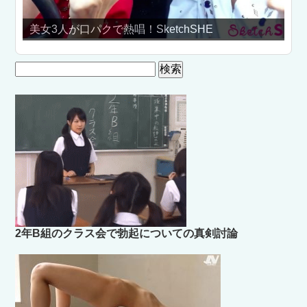
【ぽこ×た
女3人が口パクで熱唱！SketchSHE
いかせる男
検
索:
2年B組のクラス会で勃起についての真剣討論