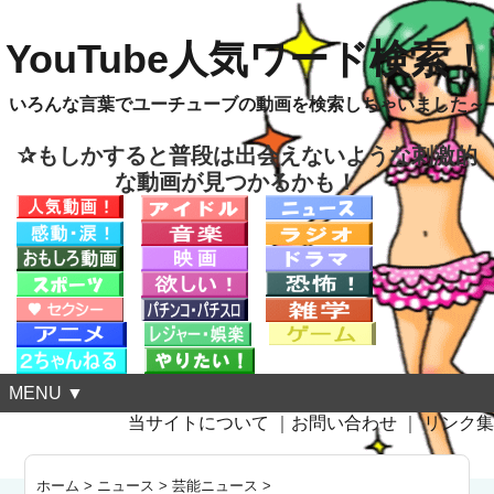
YouTube人気ワード検索！
いろんな言葉でユーチューブの動画を検索しちゃいました～
✰もしかすると普段は出会えないような刺激的
な動画が見つかるかも！
MENU ▼
当サイトについて
｜
お問い合わせ
｜
リンク集
ホーム
>
ニュース
>
芸能ニュース
>