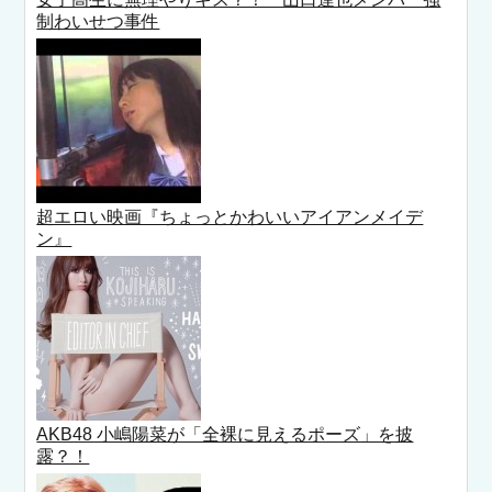
制わいせつ事件
超エロい映画『ちょっとかわいいアイアンメイデ
ン』
AKB48 小嶋陽菜が「全裸に見えるポーズ」を披
露？！