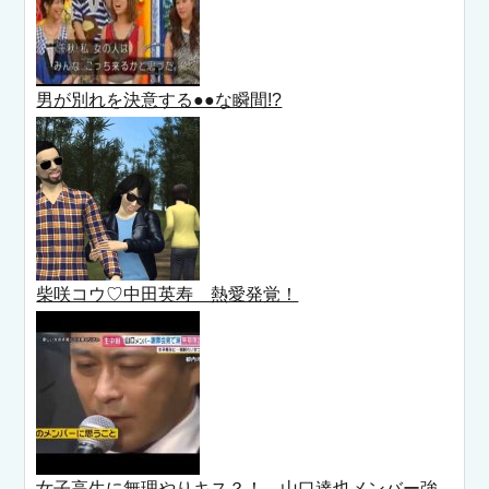
男が別れを決意する●●な瞬間!?
柴咲コウ♡中田英寿 熱愛発覚！
女子高生に無理やりキス？！ 山口達也メンバー強