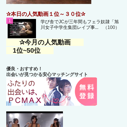
✰本日の人気動画１位～３０位✰
学び舎でJCが三年間もフェラ奴隷「旭
川女子中学生集団レイプ事...
（100）
✰今月の人気動画
1位~50位
優良・おすすめ！
出会いが見つかる安心マッチングサイト