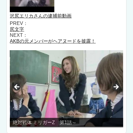
沢尻エリカさんの逮捕前動画
PREV：
尻文字
NEXT：
AKBの元メンバーがヘアヌードを披露！
Z 第1話～
【ガールズ＆パンツァー】 