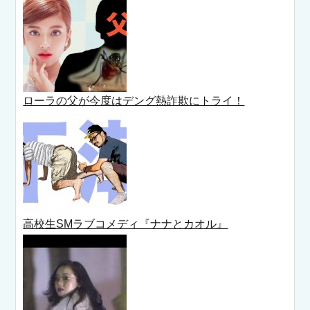
ローラの父が今度はデング熱詐欺にトライ！
高校生SMラブコメディ『ナナとカオル』