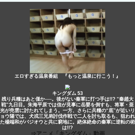
エロすぎる温泉番組 『もっと温泉に行こう！』
キングダム 53
残り兵糧はあと僅か──。後がない秦軍に打つ手は!!? “秦趙大
戦”九日目。朱海平原では信が見事に岳嬰を倒すも、将軍・亜
光が尭雲に討たれてしまう。一方、さらに兵糧の“底”が近いリ
ョウ陽では、犬戎三兄弟討伐作戦で二人を討ち取るも、狙われ
た楊端和がバジオウと共に窮地に。絶体絶命の秦軍に逆転の術
は!!?
⇒アニメ「キングダム」動画