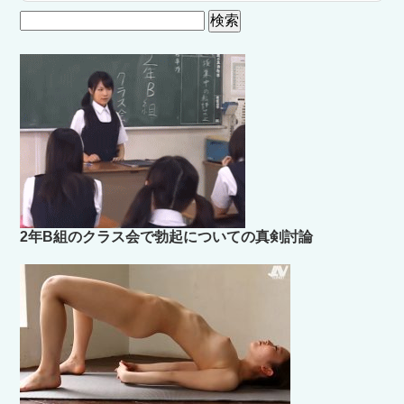
検
索:
2年B組のクラス会で勃起についての真剣討論