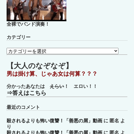
全裸でバンド演奏！
カテゴリー
カ
テ
ゴ
【大人のなぞなぞ】
リ
男は掛け算、じゃあ女は何算？？？
ー
分かったあなたは
えらい
！ エロい！！
⇒答えはこちら
最近のコメント
殺されるよりも怖い復讐！「善悪の屑」動画
に
匿名
よ
り
殺されるよりも怖い復讐！「善悪の屑」動画
に
匿名
よ