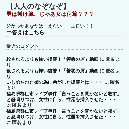
ゴ
【大人のなぞなぞ】
リ
男は掛け算、じゃあ女は何算？？？
ー
分かったあなたは
えらい
！ エロい！！
⇒答えはこちら
最近のコメント
殺されるよりも怖い復讐！「善悪の屑」動画
に
匿名
よ
り
殺されるよりも怖い復讐！「善悪の屑」動画
に
匿名
よ
り
いじめられた姉の為に弟がした復讐とは・・・
に
匿名
より
福島県郡山市レイプ事件「言うことを聞かないと殺す」
と怒鳴りつけ、女性に自ら、性器を挿入させた・・・
に
匿名
より
福島県郡山市レイプ事件「言うことを聞かないと殺す」
と怒鳴りつけ、女性に自ら、性器を挿入させた・・・
に
匿名
より