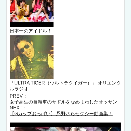
日本一のアイドル！
「ULTRA TIGER（ウルトラタイガー）」 オリエンタ
ルラジオ
PREV：
女子高生の自転車のサドルをなめまわしたオッサン
NEXT：
【Gカップおっぱい】 忍野さらセクシー動画集！