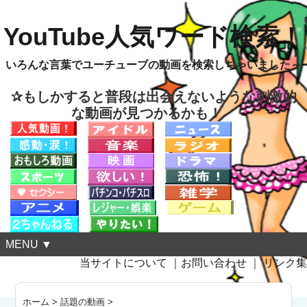
YouTube人気ワード検索！
いろんな言葉でユーチューブの動画を検索しちゃいました～
✰もしかすると普段は出会えないような刺激的
な動画が見つかるかも！
MENU ▼
当サイトについて
｜
お問い合わせ
｜
リンク集
ホーム
>
話題の動画
>