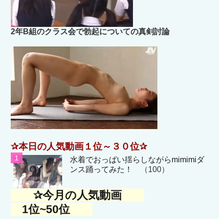
2年B組のクラス会で勃起についての真剣討論
✰本日の人気動画１位～３０位✰
水着でおっぱい揺らしながらmimimiダ
ンス踊ってみた！
（100）
✰今月の人気動画
1位~50位