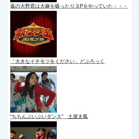
嵐の大野君は大麻を吸ったり３Pをやっていた・・・
「大きなイチモツをください」どぶろっく
“ちちんぶいぶいダンス” 土屋太鳳