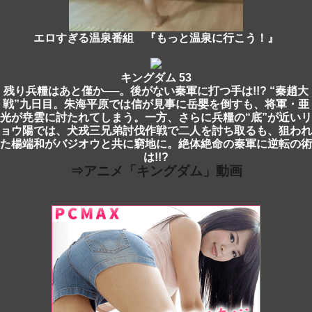
エロすぎる温泉番組 『もっと温泉に行こう！』
キングダム 53
残り兵糧はあと僅か──。後がない秦軍に打つ手は!!? “秦趙大
戦”九日目。朱海平原では信が見事に岳嬰を倒すも、将軍・亜
光が尭雲に討たれてしまう。一方、さらに兵糧の“底”が近いリ
ョウ陽では、犬戎三兄弟討伐作戦で二人を討ち取るも、狙われ
た楊端和がバジオウと共に窮地に。絶体絶命の秦軍に逆転の術
は!!?
⇒アニメ「キングダム」動画