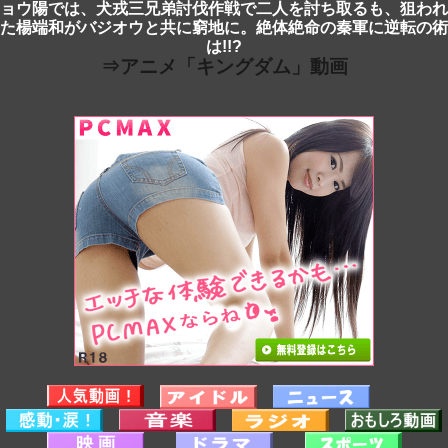
ョウ陽では、犬戎三兄弟討伐作戦で二人を討ち取るも、狙われ
た楊端和がバジオウと共に窮地に。絶体絶命の秦軍に逆転の術
は!!?
⇒アニメ「キングダム」動画