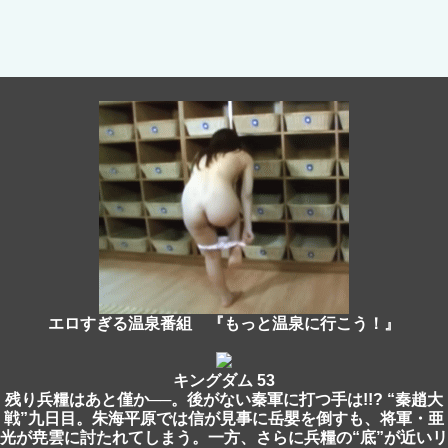
エロすぎる温泉番組 『もっと温泉に行こう！』
キングダム 53
残り兵糧はあと僅か──。後がない秦軍に打つ手は!!? “秦趙大
戦”九日目。朱海平原では信が見事に岳嬰を倒すも、将軍・亜
光が尭雲に討たれてしまう。一方、さらに兵糧の“底”が近いリ