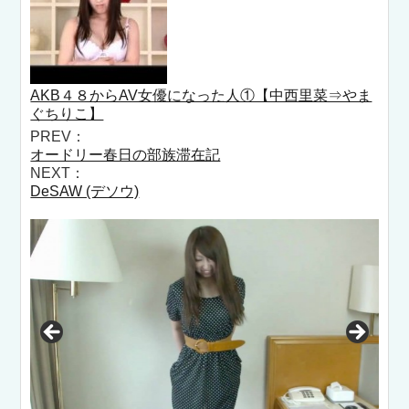
AKB４８からAV女優になった人①【中西里菜⇒やま
ぐちりこ】
PREV：
オードリー春日の部族滞在記
NEXT：
DeSAW (デソウ)