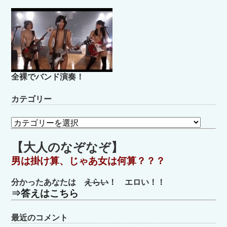
全裸でバンド演奏！
カテゴリー
カ
テ
ゴ
【大人のなぞなぞ】
リ
男は掛け算、じゃあ女は何算？？？
ー
分かったあなたは
えらい
！ エロい！！
⇒答えはこちら
最近のコメント