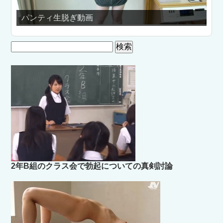
パンティ生脱ぎ動画
踊って
検
索:
2年B組のクラス会で勃起についての真剣討論