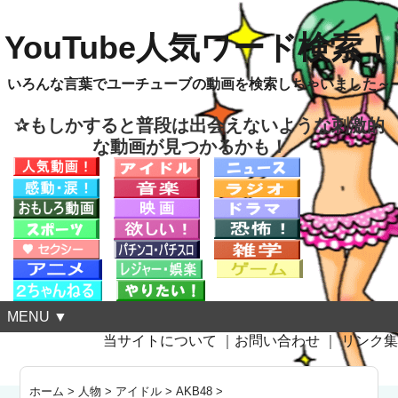
YouTube人気ワード検索！
いろんな言葉でユーチューブの動画を検索しちゃいました～
✰もしかすると普段は出会えないような刺激的
な動画が見つかるかも！
MENU ▼
当サイトについて
｜
お問い合わせ
｜
リンク集
ホーム
>
人物
>
アイドル
>
AKB48
>