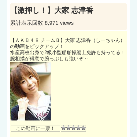
【激押し！】大家 志津香
累計表示回数 8,971 views
【ＡＫＢ４８ チームＢ】大家 志津香（しーちゃん）
の動画をピックアップ！
水産高校出身で2級小型船舶操縦士免許も持ってる！
腕相撲が得意で腕っぷしも強いぞ～
この動画に一票！