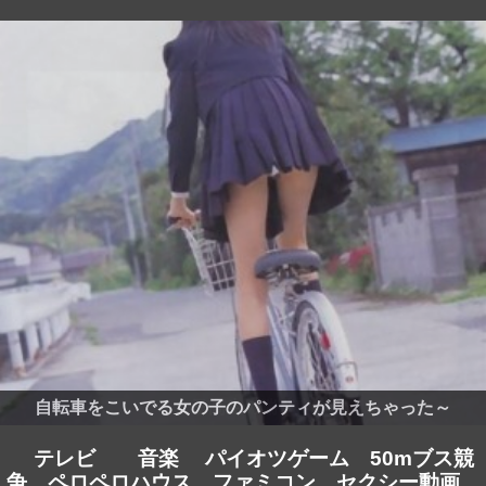
自転車をこいでる女の子のパンティが見えちゃった～
テレビ
音楽
パイオツゲーム
50mブス競
争
ペロペロハウス
ファミコン
セクシー動画