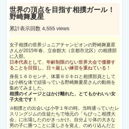
世界の頂点を目指す相撲ガール！
野崎舞夏星
累計表示回数 4,555 views
女子相撲の世界ジュニアチャンピオンの野崎舞夏星
さんが2015年春、立命館大（京都市北区）の相撲部
に入部。
日本代表として、年齢制限のない世界大会で優勝す
ることを目指し、日々厳しい練習を重ねている！
身長１６０センチ、体重６０キロと相撲部員として
は小柄な体で頑張っている野崎舞夏星さんの動画を
集めてみました。
相撲のイメージとはかけ離れた、とてもかわいい女
子大生です！
✰相撲との出会いは小学１年の時。当時通っていたレ
スリングジムの生徒たちで地元の「ちびっこ相撲大
会」に出場したのがきっかけ。自分より体の大きな
男の子に勝つことに楽しさを覚え、のめり込んだと