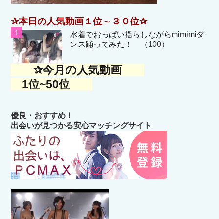
✰本日の人気動画１位～３０位✰
水着でおっぱい揺らしながらmimimiダ
ンス踊ってみた！
（100）
✰今月の人気動画
1位~50位
優良・おすすめ！
出会いが見つかる安心マッチングサイト