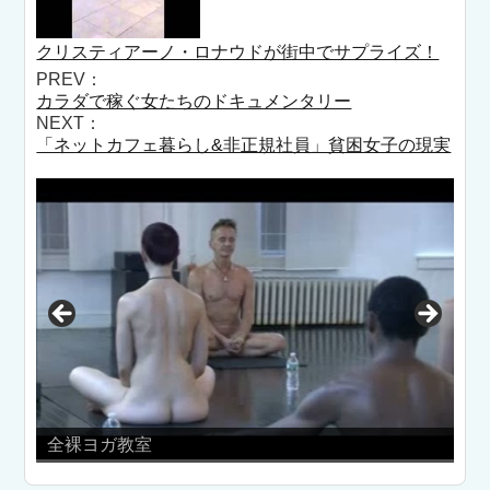
クリスティアーノ・ロナウドが街中でサプライズ！
PREV：
カラダで稼ぐ女たちのドキュメンタリー
NEXT：
「ネットカフェ暮らし&非正規社員」貧困女子の現実
ブラジャー
裸ヨガ教室
乳ヤンキー