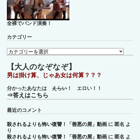
全裸でバンド演奏！
カテゴリー
カ
テ
ゴ
【大人のなぞなぞ】
リ
男は掛け算、じゃあ女は何算？？？
ー
分かったあなたは
えらい
！ エロい！！
⇒答えはこちら
最近のコメント
殺されるよりも怖い復讐！「善悪の屑」動画
に
匿名
よ
り
殺されるよりも怖い復讐！「善悪の屑」動画
に
匿名
よ