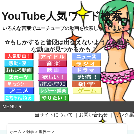
YouTube人気ワード検索！
いろんな言葉でユーチューブの動画を検索しちゃいました～
✰もしかすると普段は出会えないような刺激的
な動画が見つかるかも！
MENU ▼
当サイトについて
｜
お問い合わせ
｜
リンク集
ホーム
>
雑学
>
世界一
>