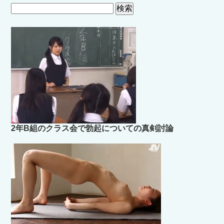
検
索:
2年B組のクラス会で勃起についての真剣討論