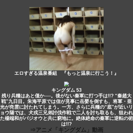
エロすぎる温泉番組 『もっと温泉に行こう！』
キングダム 53
残り兵糧はあと僅か──。後がない秦軍に打つ手は!!? “秦趙大
戦”九日目。朱海平原では信が見事に岳嬰を倒すも、将軍・亜
光が尭雲に討たれてしまう。一方、さらに兵糧の“底”が近いリ
ョウ陽では、犬戎三兄弟討伐作戦で二人を討ち取るも、狙われ
た楊端和がバジオウと共に窮地に。絶体絶命の秦軍に逆転の術
は!!?
⇒アニメ「キングダム」動画