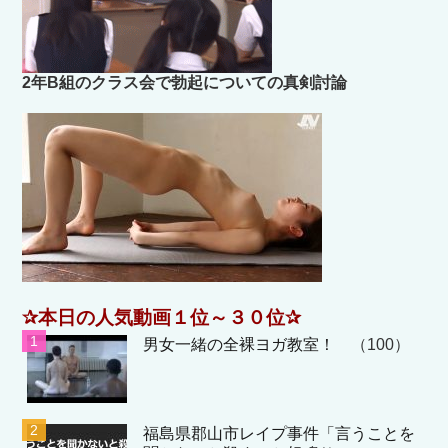
2年B組のクラス会で勃起についての真剣討論
✰本日の人気動画１位～３０位✰
男女一緒の全裸ヨガ教室！
（100）
福島県郡山市レイプ事件「言うことを