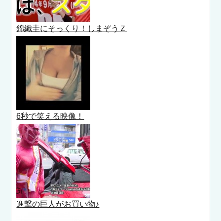
錦織圭にそっくり！しまぞうＺ
6秒で笑える映像！
進撃の巨人がお買い物♪