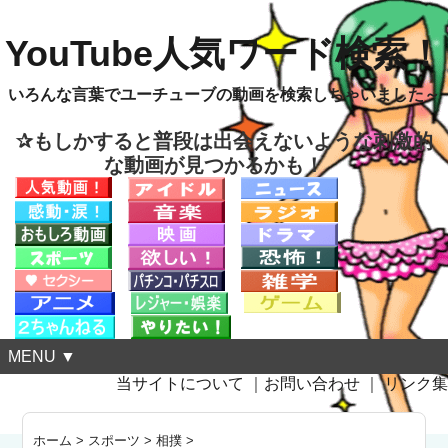
YouTube人気ワード検索！
いろんな言葉でユーチューブの動画を検索しちゃいました～
✰もしかすると普段は出会えないような刺激的
な動画が見つかるかも！
MENU ▼
当サイトについて
｜
お問い合わせ
｜
リンク集
ホーム
>
スポーツ
>
相撲
>