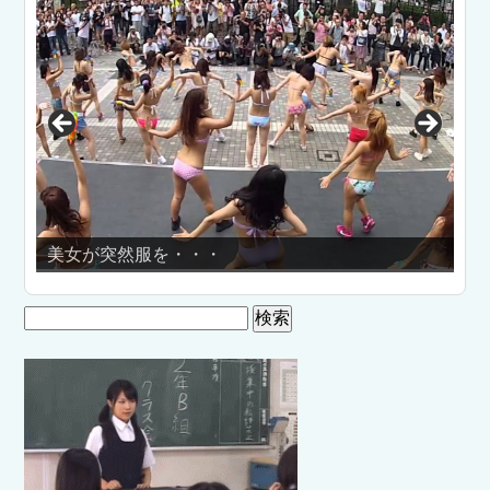
て
いや
美女が突然服を・・・
クシ
検
索: