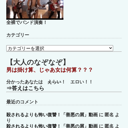
全裸でバンド演奏！
カテゴリー
カ
テ
ゴ
【大人のなぞなぞ】
リ
男は掛け算、じゃあ女は何算？？？
ー
分かったあなたは
えらい
！ エロい！！
⇒答えはこちら
最近のコメント
殺されるよりも怖い復讐！「善悪の屑」動画
に
匿名
よ
り
殺されるよりも怖い復讐！「善悪の屑」動画
に
匿名
よ