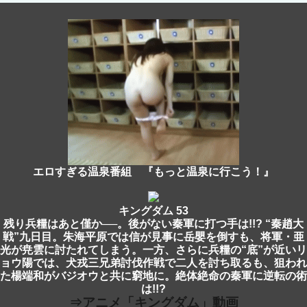
エロすぎる温泉番組 『もっと温泉に行こう！』
キングダム 53
残り兵糧はあと僅か──。後がない秦軍に打つ手は!!? “秦趙大
戦”九日目。朱海平原では信が見事に岳嬰を倒すも、将軍・亜
光が尭雲に討たれてしまう。一方、さらに兵糧の“底”が近いリ
ョウ陽では、犬戎三兄弟討伐作戦で二人を討ち取るも、狙われ
た楊端和がバジオウと共に窮地に。絶体絶命の秦軍に逆転の術
は!!?
⇒アニメ「キングダム」動画