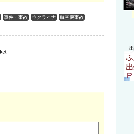
！
事件・事故
ウクライナ
航空機事故
出
ket