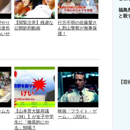
福島
と殺
理やり
【閲覧注意】残虐な
行方不明の佐藤愛さ
口達也
公開処刑動画
ん郡山警察が無事保
わいせ
護！
【芸
ームカ
【山本景大阪府議
映画「フライト・ゲ
（34）】が女子中学
ーム」（2014）
生に「徹底的にや
る」恫喝？