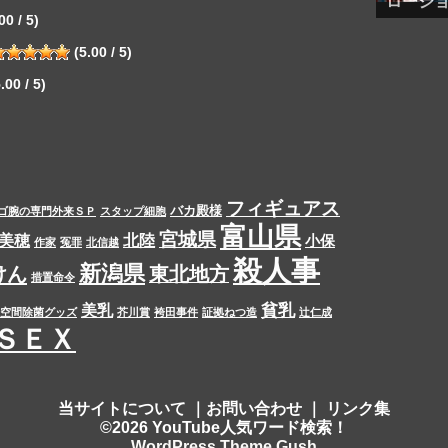
ローシ
00 / 5)
(5.00 / 5)
.00 / 5)
フィギュアス
バカ殿様
ゴ腕の専門外来ＳＰ
スタップ細胞
富山県
宮城県
美穂
北陸
小保
作家
冤罪
北信越
殺人事
新潟県
けん
東北地方
措置命令
貧乳
美乳
空間除菌グッズ
芥川賞
袴田事件
証拠ねつ造
辻仁成
ＳＥＸ
当サイトについて
｜
お問い合わせ
｜
リンク集
©2026 YouTube人気ワード検索！
WordPress Theme Gush