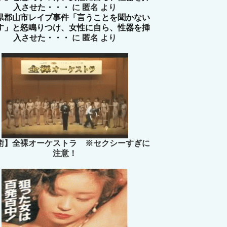
入させた・・・
に
匿名
より
県郡山市レイプ事件「言うことを聞かない
す」と怒鳴りつけ、女性に自ら、性器を挿
入させた・・・
に
匿名
より
術】全裸オーケストラ ※セクシーすぎに
注意！