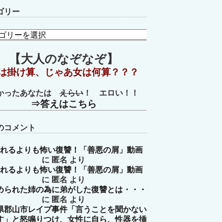
ゴリー
【大人のなぞなぞ】
は掛け算、じゃあ女は何算？？？
かったあなたは
えらい
！ エロい！！
⇒答えはこちら
のコメント
れるよりも怖い復讐！「善悪の屑」動画
に
匿名
より
れるよりも怖い復讐！「善悪の屑」動画
に
匿名
より
められた姉の為に弟がした復讐とは・・・
に
匿名
より
県郡山市レイプ事件「言うことを聞かない
す」と怒鳴りつけ、女性に自ら、性器を挿