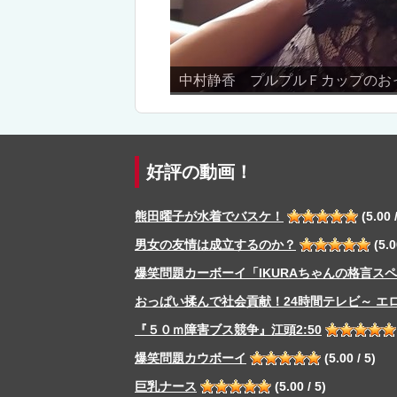
プのおっぱい動画！
☆性戯
好評の動画！
熊田曜子が水着でバスケ！
(5.00 /
男女の友情は成立するのか？
(5.0
爆笑問題カーボーイ「IKURAちゃんの格言ス
おっぱい揉んで社会貢献！24時間テレビ～ エ
『５０ｍ障害ブス競争』江頭2:50
爆笑問題カウボーイ
(5.00 / 5)
巨乳ナース
(5.00 / 5)