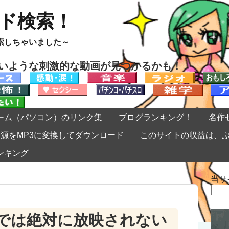
ード検索！
索しちゃいました～
ないような刺激的な動画が見つかるかも！
ーム（パソコン）のリンク集
ブログランキング！
名作
eの音源をMP3に変換してダウンロード
このサイトの収益は、
ンキング
当サ
検
索:
では絶対に放映されない