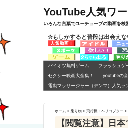
YouTube人気ワ
いろんな言葉でユーチューブの動画を検
✰もしかすると普段は出会え
パイオツ無料ゲーム
フラッシュゲ
セクシー映画大全集！
youtub
電動マッサージャー（デンマ）人気ラ
ホーム
>
乗り物
>
飛行機・ヘリコプター
>
【閲覧注意】日本