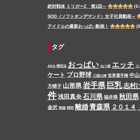
絶対戦体 ミリガーZ 第1話～
(5.
SOD（ソフトオンデマンド）女子社員動画～
アイドルの最新おっぱい動画！
(5
タグ
おっぱい
エッチ
AKA-博田法
ねつ造
ス
プロ野球
ケート
中山
世界選手権
三国の神
岩手県
巨乳
山形県
志村
方晴子
件
石川県
秋田県
浅田真央
福井県
青森県
離婚
２０１４
金沢
間接
関羽