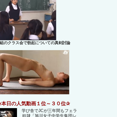
B組のクラス会で勃起についての真剣討論
✰本日の人気動画１位～３０位✰
学び舎でJCが三年間もフェラ
奴隷「旭川女子中学生集団レ