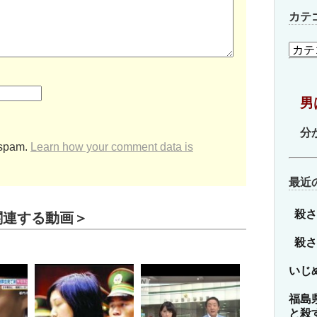
カテ
カ
テ
ゴ
リ
男
ー
分
 spam.
Learn how your comment data is
最近
殺さ
関連する動画＞
殺さ
いじ
福島
と殺