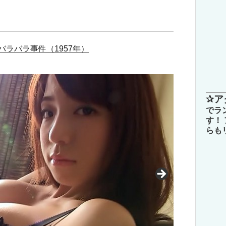
ラバラ事件（1957年）
✰ア
でラ
す！
らも