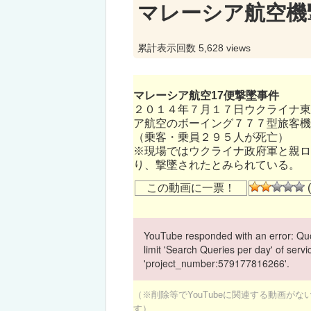
マレーシア航空機
累計表示回数 5,628 views
マレーシア航空17便撃墜事件
２０１４年７月１７日ウクライナ東
ア航空のボーイング７７７型旅客機
（乗客・乗員２９５人が死亡）
※現場ではウクライナ政府軍と親ロ
り、撃墜されたとみられている。
この動画に一票！
(
YouTube responded with an error: Quo
limit 'Search Queries per day' of ser
'project_number:579177816266'.
（※削除等でYouTubeに関連する動画が
す）