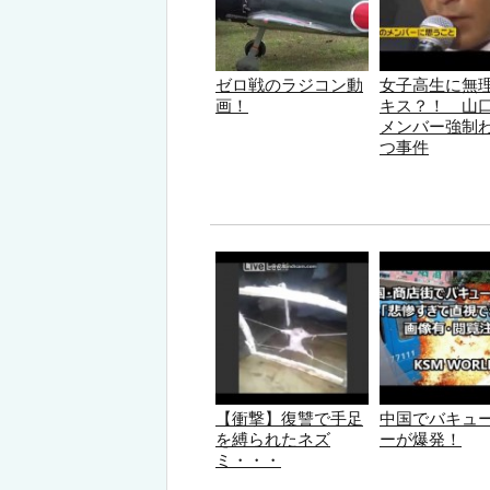
ゼロ戦のラジコン動
女子高生に無
画！
キス？！ 山
メンバー強制
つ事件
【衝撃】復讐で手足
中国でバキュ
を縛られたネズ
ーが爆発！
ミ・・・