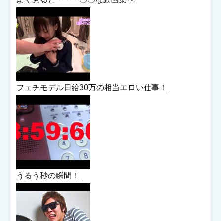
フェチモデル日給30万の相当エロい仕事！
うるう秒の瞬間！