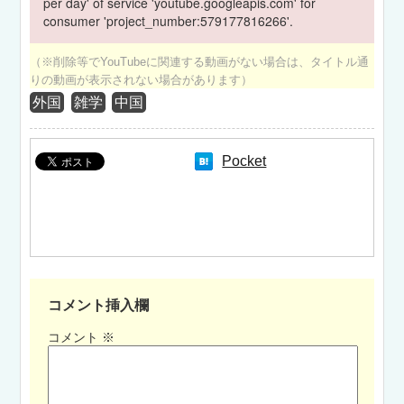
per day' of service 'youtube.googleapis.com' for
consumer 'project_number:579177816266'.
（※削除等でYouTubeに関連する動画がない場合は、タイトル通
りの動画が表示されない場合があります）
外国
雑学
中国
Pocket
コメント挿入欄
コメント
※