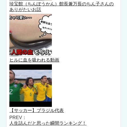
珍宝館（ちんぽうかん）館長兼万長のちん子さんの
ありがたいお話
ヒルに血を吸われる動画
【サッカー】ブラジル代表
PREV：
人生詰んだと思った瞬間ランキング！