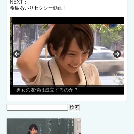
NEXT：
希島あいりセクシー動画！
男女の友情は成立するのか？
伝
検
索: