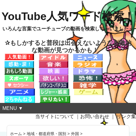
YouTube人気ワード検索！
いろんな言葉でユーチューブの動画を検索しちゃいました～
✰もしかすると普段は出会えないような刺激的
な動画が見つかるかも！
MENU ▼
当サイトについて
｜
お問い合わせ
｜
リンク集
ホーム
>
地域・都道府県・国別
>
外国
>