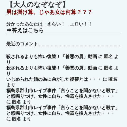
ゴ
【大人のなぞなぞ】
リ
男は掛け算、じゃあ女は何算？？？
ー
分かったあなたは
えらい
！ エロい！！
⇒答えはこちら
最近のコメント
殺されるよりも怖い復讐！「善悪の屑」動画
に
匿名
よ
り
殺されるよりも怖い復讐！「善悪の屑」動画
に
匿名
よ
り
いじめられた姉の為に弟がした復讐とは・・・
に
匿名
より
福島県郡山市レイプ事件「言うことを聞かないと殺す」
と怒鳴りつけ、女性に自ら、性器を挿入させた・・・
に
匿名
より
福島県郡山市レイプ事件「言うことを聞かないと殺す」
と怒鳴りつけ、女性に自ら、性器を挿入させた・・・
に
匿名
より