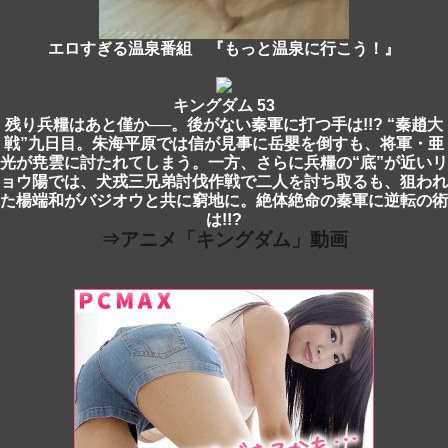
エロすぎる温泉番組 『もっと温泉に行こう！』
キングダム 53
残り兵糧はあと僅か──。後がない秦軍に打つ手は!!? “秦趙大
戦”九日目。朱海平原では信が見事に岳嬰を倒すも、将軍・亜
光が尭雲に討たれてしまう。一方、さらに兵糧の“底”が近いリ
ョウ陽では、犬戎三兄弟討伐作戦で二人を討ち取るも、狙われ
た楊端和がバジオウと共に窮地に。絶体絶命の秦軍に逆転の術
は!!?
⇒アニメ「キングダム」動画