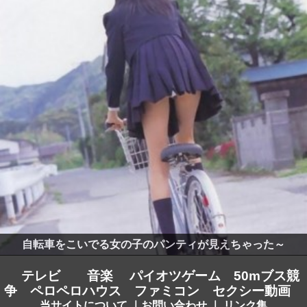
自転車をこいでる女の子のパンティが見えちゃった～
テレビ
音楽
パイオツゲーム
50mブス競
争
ペロペロハウス
ファミコン
セクシー動画
当サイトについて
｜
お問い合わせ
｜
リンク集