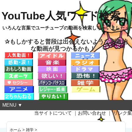
YouTube人気ワード検索！
いろんな言葉でユーチューブの動画を検索しちゃいました～
✰もしかすると普段は出会えないような刺激的
な動画が見つかるかも！
MENU ▼
当サイトについて
｜
お問い合わせ
｜
リンク集
ホーム
>
雑学
>