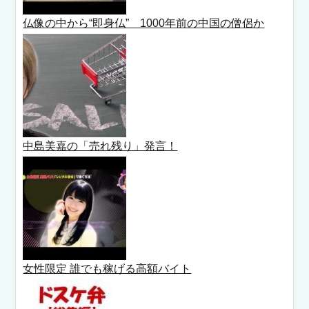
仏像の中から“即身仏” 1000年前の中国の僧侶か
中島美嘉の「売れ残り」発言！
女性限定 誰でも稼げる高額バイト