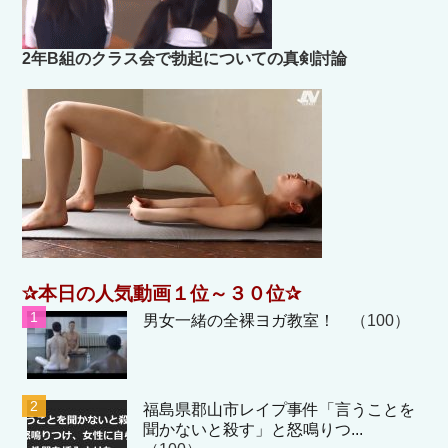
2年B組のクラス会で勃起についての真剣討論
✰本日の人気動画１位～３０位✰
男女一緒の全裸ヨガ教室！
（100）
福島県郡山市レイプ事件「言うことを
聞かないと殺す」と怒鳴りつ...