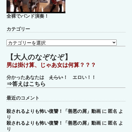
全裸でバンド演奏！
カテゴリー
カ
テ
ゴ
【大人のなぞなぞ】
リ
男は掛け算、じゃあ女は何算？？？
ー
分かったあなたは
えらい
！ エロい！！
⇒答えはこちら
最近のコメント
殺されるよりも怖い復讐！「善悪の屑」動画
に
匿名
よ
り
殺されるよりも怖い復讐！「善悪の屑」動画
に
匿名
よ
り