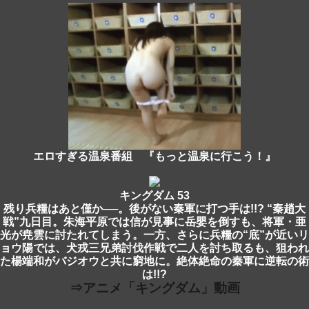
エロすぎる温泉番組 『もっと温泉に行こう！』
キングダム 53
残り兵糧はあと僅か──。後がない秦軍に打つ手は!!? “秦趙大
戦”九日目。朱海平原では信が見事に岳嬰を倒すも、将軍・亜
光が尭雲に討たれてしまう。一方、さらに兵糧の“底”が近いリ
ョウ陽では、犬戎三兄弟討伐作戦で二人を討ち取るも、狙われ
た楊端和がバジオウと共に窮地に。絶体絶命の秦軍に逆転の術
は!!?
⇒アニメ「キングダム」動画