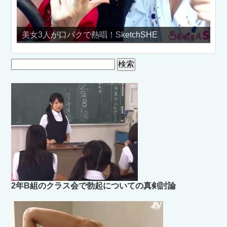
で熱唱！SketchSHE
【江頭２：５０】エレベ
検
索:
2年B組のクラス会で勃起についての真剣討論