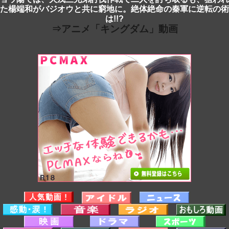
た楊端和がバジオウと共に窮地に。絶体絶命の秦軍に逆転の術
は!!?
⇒アニメ「キングダム」動画