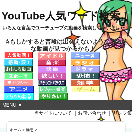
YouTube人気ワード検索！
いろんな言葉でユーチューブの動画を検索しちゃいました～
✰もしかすると普段は出会えないような刺激的
な動画が見つかるかも！
MENU ▼
当サイトについて
｜
お問い合わせ
｜
リンク集
ホーム
>
極悪
>