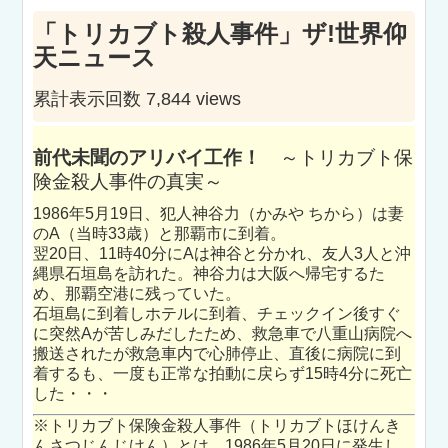
「トリカブト殺人事件」ザ!世界仰
天ニュース
累計表示回数 7,844 views
前代未聞のアリバイ工作！
～トリカブト保
険金殺人事件の真実～
1986年5月19日、犯人神谷力（かみや ちから）は妻
のA（当時33歳）と那覇市に到着。
翌20日、11時40分にAは神谷と分かれ、友人3人と沖
縄県石垣島を訪れた。神谷力は大阪へ帰宅するた
め、那覇空港に残っていた。
石垣島に到着しホテルに到着、チェックイン後すぐ
に突然Aが苦しみだしたため、救急車で八重山病院へ
搬送されたが救急車内で心肺停止、直後に病院に到
着するも、一度も正常な拍動に戻らず15時4分に死亡
した・・・
※トリカブト保険金殺人事件（トリカブトほけんき
んさつじんじけん）とは、1986年5月20日に発生し