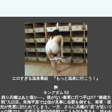
エロすぎる温泉番組 『もっと温泉に行こう！』
キングダム 53
残り兵糧はあと僅か──。後がない秦軍に打つ手は!!? “秦趙大
戦”九日目。朱海平原では信が見事に岳嬰を倒すも、将軍・亜
光が尭雲に討たれてしまう。一方、さらに兵糧の“底”が近いリ
ョウ陽では、犬戎三兄弟討伐作戦で二人を討ち取るも、狙われ