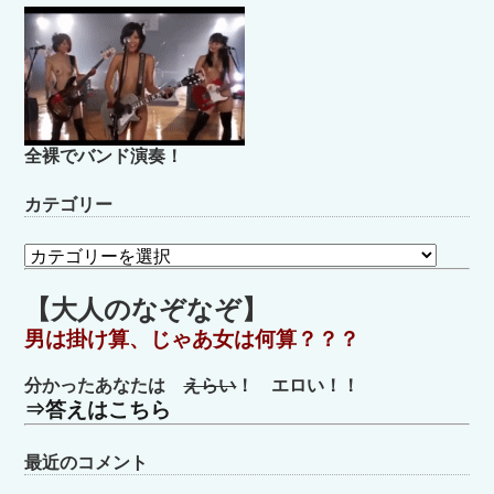
全裸でバンド演奏！
カテゴリー
カ
テ
ゴ
【大人のなぞなぞ】
リ
男は掛け算、じゃあ女は何算？？？
ー
分かったあなたは
えらい
！ エロい！！
⇒答えはこちら
最近のコメント