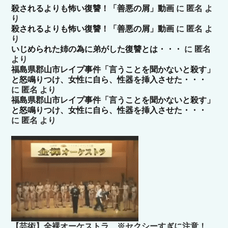
殺されるよりも怖い復讐！「善悪の屑」動画
に
匿名
よ
り
殺されるよりも怖い復讐！「善悪の屑」動画
に
匿名
よ
り
いじめられた姉の為に弟がした復讐とは・・・
に
匿名
より
福島県郡山市レイプ事件「言うことを聞かないと殺す」
と怒鳴りつけ、女性に自ら、性器を挿入させた・・・
に
匿名
より
福島県郡山市レイプ事件「言うことを聞かないと殺す」
と怒鳴りつけ、女性に自ら、性器を挿入させた・・・
に
匿名
より
【芸術】全裸オーケストラ ※セクシーすぎに注意！