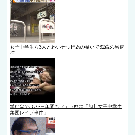
女子中学生ら3人とわいせつ行為の疑いで32歳の男逮
捕！
学び舎でJCが三年間もフェラ奴隷「旭川女子中学生
集団レイプ事件」