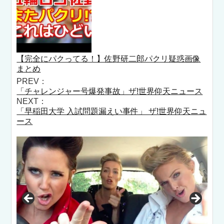
【完全にパクってる！】佐野研二郎パクリ疑惑画像
まとめ
PREV：
「チャレンジャー号爆発事故」ザ!世界仰天ニュース
NEXT：
「早稲田大学 入試問題漏えい事件」 ザ!世界仰天ニュ
ース