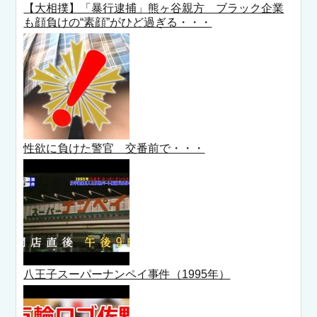
【大相撲】「暴行逮捕」熊ヶ谷親方 ブラック企業
も顔負けの“素顔”がひど過ぎる・・・
性欲に負けた警官 交番前で・・・
八王子スーパーナンペイ事件（1995年）