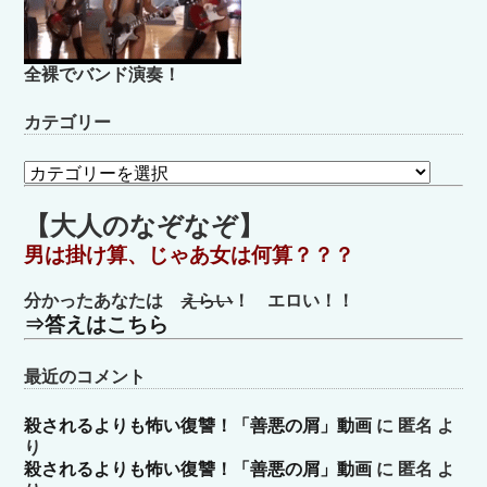
全裸でバンド演奏！
カテゴリー
カ
テ
ゴ
【大人のなぞなぞ】
リ
男は掛け算、じゃあ女は何算？？？
ー
分かったあなたは
えらい
！ エロい！！
⇒答えはこちら
最近のコメント
殺されるよりも怖い復讐！「善悪の屑」動画
に
匿名
よ
り
殺されるよりも怖い復讐！「善悪の屑」動画
に
匿名
よ