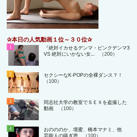
✰本日の人気動画１位～３０位✰
『絶対イカせるデンマ・ピンクデンマ3
VS 絶対にいかない女...
（200）
セクシーなK-POPの全裸ダンス？！
（100）
同志社大学の教室でＳＥＸを盗撮した
動画
（100）
おのののか、壇蜜、橋本マナミ、他
芸能人の喘ぎ声
（100）