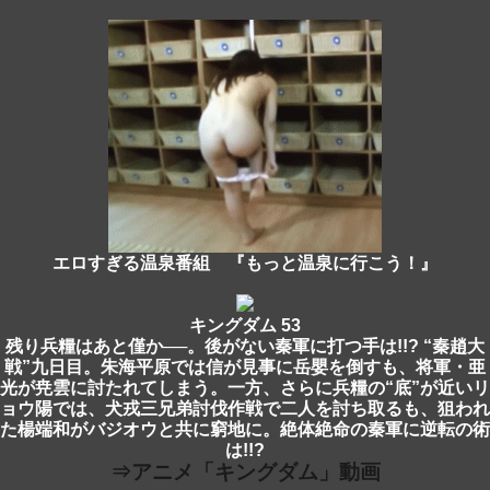
エロすぎる温泉番組 『もっと温泉に行こう！』
キングダム 53
残り兵糧はあと僅か──。後がない秦軍に打つ手は!!? “秦趙大
戦”九日目。朱海平原では信が見事に岳嬰を倒すも、将軍・亜
光が尭雲に討たれてしまう。一方、さらに兵糧の“底”が近いリ
ョウ陽では、犬戎三兄弟討伐作戦で二人を討ち取るも、狙われ
た楊端和がバジオウと共に窮地に。絶体絶命の秦軍に逆転の術
は!!?
⇒アニメ「キングダム」動画