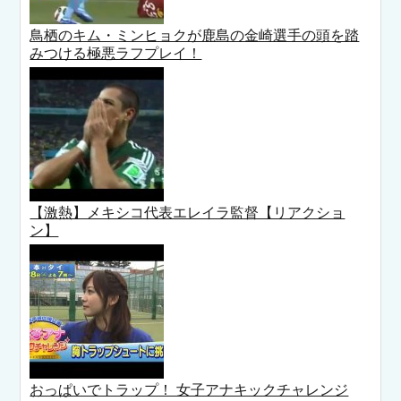
鳥栖のキム・ミンヒョクが鹿島の金崎選手の頭を踏
みつける極悪ラフプレイ！
【激熱】メキシコ代表エレイラ監督【リアクショ
ン】
おっぱいでトラップ！ 女子アナキックチャレンジ