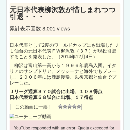
元日本代表柳沢敦が惜しまれつつ
引退・・・
累計表示回数 8,001 views
日本代表として2度のワールドカップにも出場したＪ
１仙台の元日本代表ＦＷ柳沢敦（３７）が現役引退
することを発表した。（2014年12月4日）
柳沢は富山第一高から１９９６年鹿島入団。イタ
リアのサンプドリア、メッシーナと海外でもプレー
し、２００６年には鹿島復帰、以後京都と仙台でプ
レーした。
Ｊリーグ通算３７０試合に出場、１０８得点
日本代表通算５８試合に出場、１７得点
この動画に一票！
YouTube responded with an error: Quota exceeded for