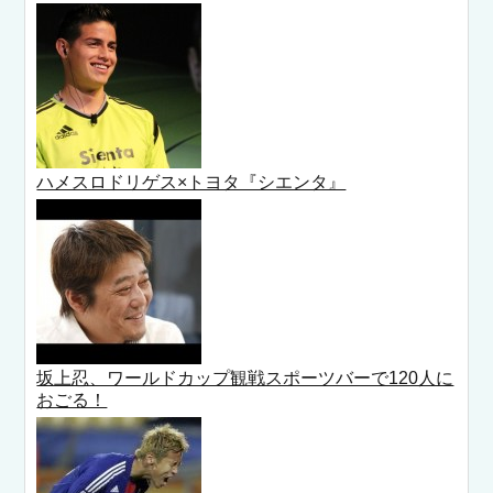
ハメスロドリゲス×トヨタ『シエンタ』
坂上忍、ワールドカップ観戦スポーツバーで120人に
おごる！