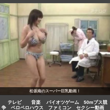
女子高生がおならをしちゃった～
松坂南のスーパー巨乳動画！
テレビ
音楽
パイオツゲーム
50mブス競
争
ペロペロハウス
ファミコン
セクシー動画