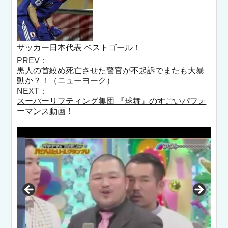
サッカー日本代表 ベストゴール！
PREV：
黒人の首絞め死亡させた警官が不起訴でまたも大暴
動か？！（ニューヨーク）
NEXT：
スーパーリフティング集団 『球舞』のすごいパフォ
ーマンス動画！