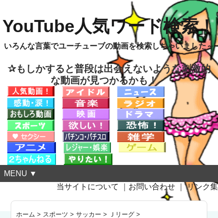
YouTube人気ワード検索！
いろんな言葉でユーチューブの動画を検索しちゃいました～
✰もしかすると普段は出会えないような刺激的
な動画が見つかるかも！
MENU ▼
当サイトについて
｜
お問い合わせ
｜
リンク集
ホーム
>
スポーツ
>
サッカー
>
Ｊリーグ
>