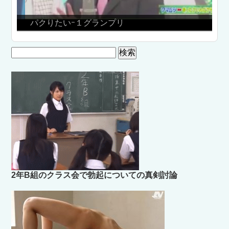
パクりたいｰ１グランプリ
絶
検
索:
2年B組のクラス会で勃起についての真剣討論