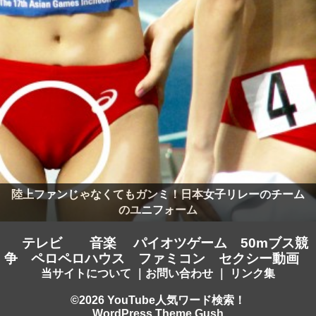
陸上ファンじゃなくてもガンミ！日本女子リレーのチーム
のユニフォーム
テレビ
音楽
パイオツゲーム
50mブス競
争
ペロペロハウス
ファミコン
セクシー動画
当サイトについて
｜
お問い合わせ
｜
リンク集
©2026 YouTube人気ワード検索！
WordPress Theme Gush