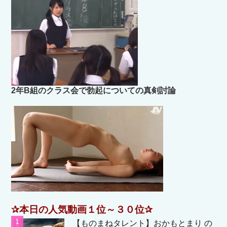
2年B組のクラス会で勃起についての真剣討論
✰本日の人気動画１位～３０位✰
【ものまねタレント】おかもとまり の