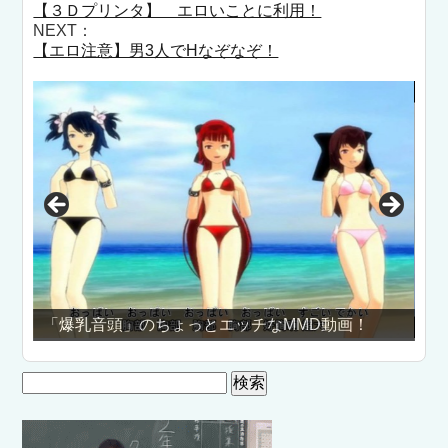
【３Ｄプリンタ】 エロいことに利用！
NEXT：
【エロ注意】男3人でHなぞなぞ！
ょっとエッチなMMD動画！
美女3人のセクシーなおしり
検
索: