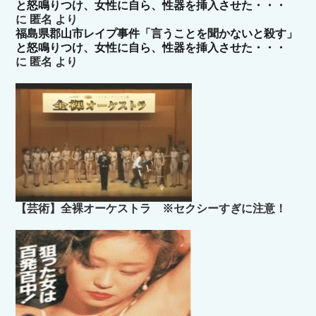
と怒鳴りつけ、女性に自ら、性器を挿入させた・・・
に
匿名
より
福島県郡山市レイプ事件「言うことを聞かないと殺す」
と怒鳴りつけ、女性に自ら、性器を挿入させた・・・
に
匿名
より
【芸術】全裸オーケストラ ※セクシーすぎに注意！