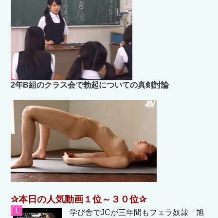
2年B組のクラス会で勃起についての真剣討論
✰本日の人気動画１位～３０位✰
学び舎でJCが三年間もフェラ奴隷「旭