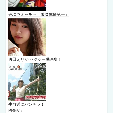
破壊ウオッチ～「破壊体操第一」
唐田えりか セクシー動画集！
生放送にパンチラ！
PREV：