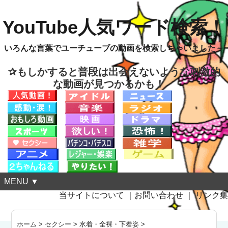
YouTube人気ワード検索！
いろんな言葉でユーチューブの動画を検索しちゃいました～
✰もしかすると普段は出会えないような刺激的
な動画が見つかるかも！
MENU ▼
当サイトについて
｜
お問い合わせ
｜
リンク集
ホーム
>
セクシー
>
水着・全裸・下着姿
>