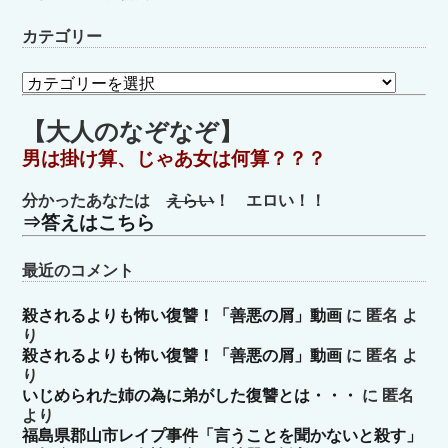
カテゴリー
カ
テ
ゴ
【大人のなぞなぞ】
リ
男は掛け算、じゃあ女は何算？？？
ー
分かったあなたは
えらい
！ エロい！！
⇒答えはこちら
最近のコメント
殺されるよりも怖い復讐！「善悪の屑」動画
に
匿名
よ
り
殺されるよりも怖い復讐！「善悪の屑」動画
に
匿名
よ
り
いじめられた姉の為に弟がした復讐とは・・・
に
匿名
より
福島県郡山市レイプ事件「言うことを聞かないと殺す」