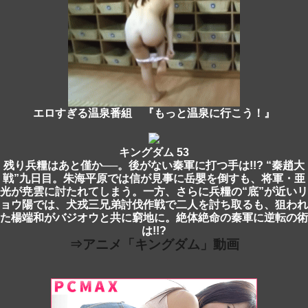
エロすぎる温泉番組 『もっと温泉に行こう！』
キングダム 53
残り兵糧はあと僅か──。後がない秦軍に打つ手は!!? “秦趙大
戦”九日目。朱海平原では信が見事に岳嬰を倒すも、将軍・亜
光が尭雲に討たれてしまう。一方、さらに兵糧の“底”が近いリ
ョウ陽では、犬戎三兄弟討伐作戦で二人を討ち取るも、狙われ
た楊端和がバジオウと共に窮地に。絶体絶命の秦軍に逆転の術
は!!?
⇒アニメ「キングダム」動画