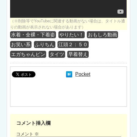
（※削除等でYouTubeに関連する動画がない場合は、タイトル通
りの動画が表示されない場合があります）
水着・全裸・下着姿
やりたい！
おもしろ動画
お笑い系
ふりちん
江頭２：５０
エガちゃんピン
タイツ
早着替え
Pocket
コメント挿入欄
コメント
※