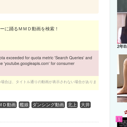
ーに踊るＭＭＤ動画を検索！
2年
ta exceeded for quota metric 'Search Queries' and
vice 'youtube.googleapis.com' for consumer
ない場合は、タイトル通りの動画が表示されない場合がありま
ＭＤ動画
艦娘
ダンシング動画
北上
大井