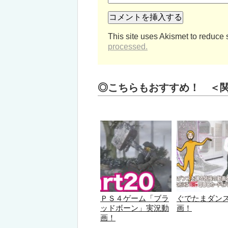
This site uses Akismet to reduce
processed.
◎こちらもおすすめ！ ＜
ＰＳ４ゲーム「ブラ
ぐでたまダン
ッドボーン」実況動
画！
画！