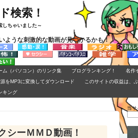
ード検索！
索しちゃいました～
ないような刺激的な動画が見つかるかも！
ーム（パソコン）のリンク集
ブログランキング！
名作
eの音源をMP3に変換してダウンロード
このサイトの収益は、
ンキング
当サ
検
索:
クシーＭＭＤ動画！