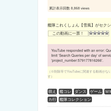
累計表示回数 8,868 views
艦隊これくしょん【雪風】がセクシ
この動画に一票！
YouTube responded with an error: Quo
limit 'Search Queries per day' of ser
'project_number:579177816266'.
（※削除等でYouTubeに関連する動画が
す）
萌え
艦コレ
ダンス
ゲーム
Ｍ
カ行
艦隊コレクション