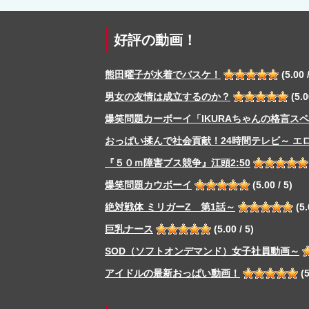
好評の動画！
熊田曜子が水着でバスケ！
(5.00 /
男女の友情は成立するのか？
(5.0
爆笑問題カーボーイ「IKURAちゃんの格言ス
おっぱい揉んで社会貢献！24時間テレビ～ エ
『５０ｍ障害ブス競争』江頭2:50
爆笑問題カウボーイ
(5.00 / 5)
絶対戦体 ミリガーZ 第1話～
(5.
巨乳ナース
(5.00 / 5)
SOD（ソフトオンデマンド）女子社員動画～
アイドルの最新おっぱい動画！
(5