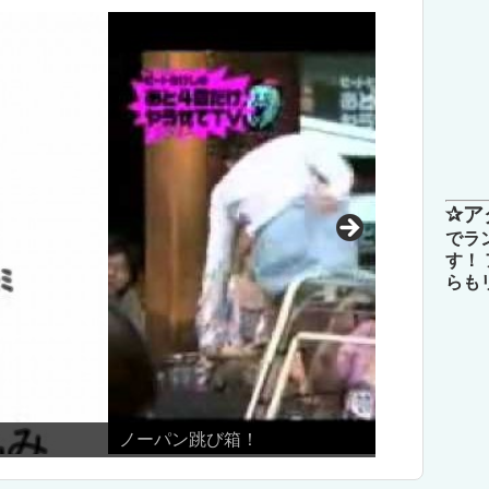
✰ア
でラ
す！
らも
徳井義実