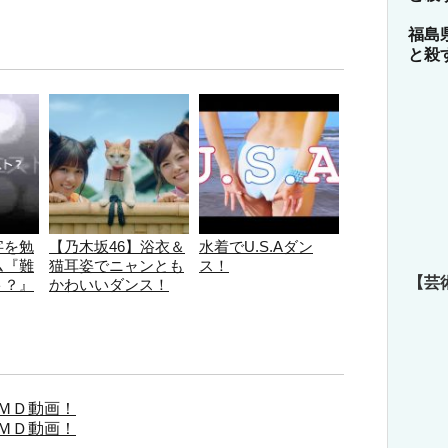
福島
と殺
字を勉
【乃木坂46】浴衣＆
水着でU.S.Aダン
ム『難
猫耳姿でニャンとも
ス！
【芸
ト？』
かわいいダンス！
ＭＤ動画！
ＭＤ動画！