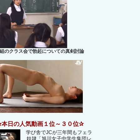
B組のクラス会で勃起についての真剣討論
✰本日の人気動画１位～３０位✰
学び舎でJCが三年間もフェラ
奴隷「旭川女子中学生集団レ