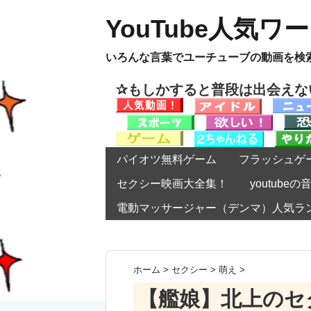
YouTube人気ワ
いろんな言葉でユーチューブの動画を検
✰もしかすると普段は出会え
パイオツ無料ゲーム
フラッシュゲ
セクシー映画大全集！
youtub
電動マッサージャー（デンマ）人気ラ
ホーム
>
セクシー
>
萌え
>
【艦娘】北上のセ