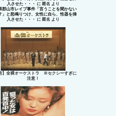
入させた・・・
に
匿名
より
県郡山市レイプ事件「言うことを聞かない
す」と怒鳴りつけ、女性に自ら、性器を挿
入させた・・・
に
匿名
より
術】全裸オーケストラ ※セクシーすぎに
注意！