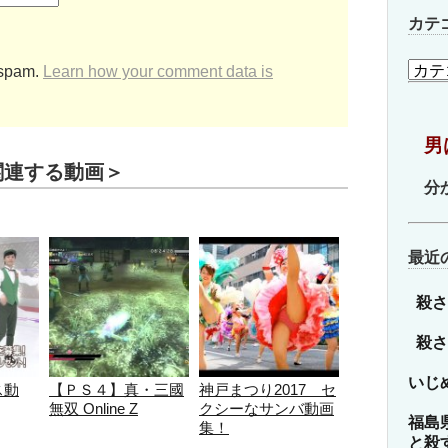
カテ
カ
 spam.
Learn how your comment data is
テ
ゴ
リ
男
ー
関連する動画＞
分
最近
殺さ
殺さ
いじ
ス動
【ＰＳ４】真・三國
神戸まつり2017 セ
無双 Online Z
クシーなサンバ動画
福島
集！
と殺