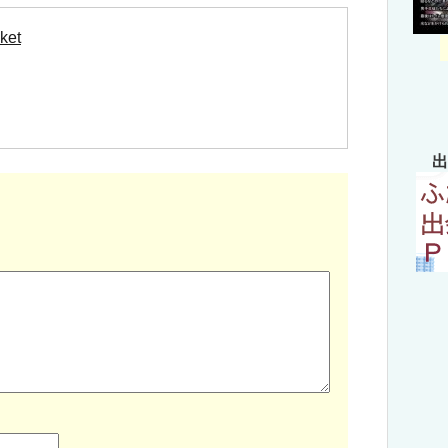
ket
出