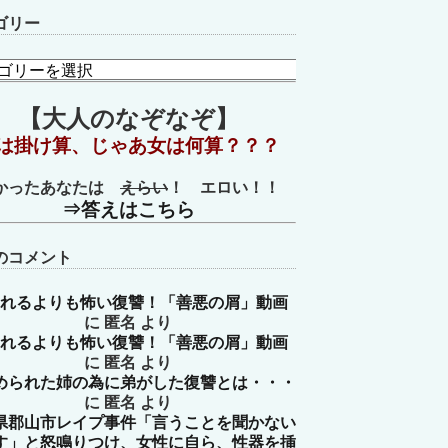
ゴリー
【大人のなぞなぞ】
は掛け算、じゃあ女は何算？？？
かったあなたは
えらい
！ エロい！！
⇒答えはこちら
のコメント
れるよりも怖い復讐！「善悪の屑」動画
に
匿名
より
れるよりも怖い復讐！「善悪の屑」動画
に
匿名
より
められた姉の為に弟がした復讐とは・・・
に
匿名
より
県郡山市レイプ事件「言うことを聞かない
す」と怒鳴りつけ、女性に自ら、性器を挿