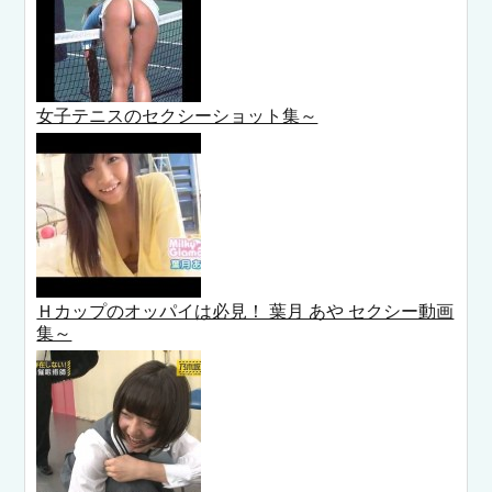
女子テニスのセクシーショット集～
Ｈカップのオッパイは必見！ 葉月 あや セクシー動画
集～