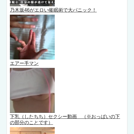
乃木坂46がエロい催眠術で大パニック！
エアー手マン
下乳（したちち）セクシー動画 （※おっぱいの下
の部分のことです）