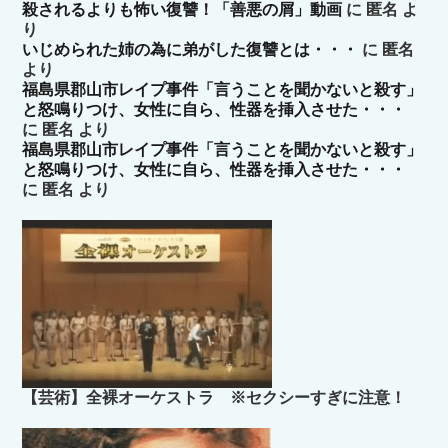
殺されるよりも怖い復讐！「善悪の屑」動画
に
匿名
よ
り
いじめられた姉の為に弟がした復讐とは・・・
に
匿名
より
福島県郡山市レイプ事件「言うことを聞かないと殺す」
と怒鳴りつけ、女性に自ら、性器を挿入させた・・・
に
匿名
より
福島県郡山市レイプ事件「言うことを聞かないと殺す」
と怒鳴りつけ、女性に自ら、性器を挿入させた・・・
に
匿名
より
【芸術】全裸オーケストラ ※セクシーすぎに注意！