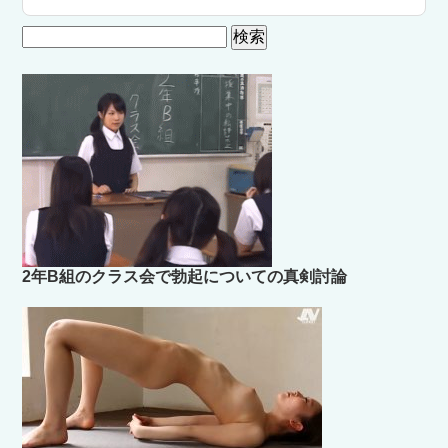
検
索:
2年B組のクラス会で勃起についての真剣討論