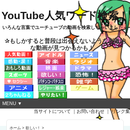
YouTube人気ワード検索！
いろんな言葉でユーチューブの動画を検索しちゃいました～
✰もしかすると普段は出会えないような刺激的
な動画が見つかるかも！
MENU ▼
当サイトについて
｜
お問い合わせ
｜
リンク集
ホーム
>
欲しい！
>