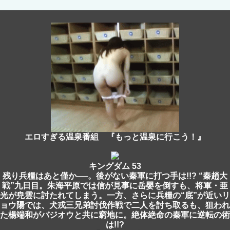
エロすぎる温泉番組 『もっと温泉に行こう！』
キングダム 53
残り兵糧はあと僅か──。後がない秦軍に打つ手は!!? “秦趙大
戦”九日目。朱海平原では信が見事に岳嬰を倒すも、将軍・亜
光が尭雲に討たれてしまう。一方、さらに兵糧の“底”が近いリ
ョウ陽では、犬戎三兄弟討伐作戦で二人を討ち取るも、狙われ
た楊端和がバジオウと共に窮地に。絶体絶命の秦軍に逆転の術
は!!?