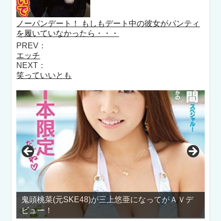
ノーパンデート！ もしもデート中の彼女がパンティ
を履いていなかったら・・・
PREV：
エッチ
NEXT：
笑っていいとも
鬼頭桃菜(元SKE48)が三上悠亜になってがＡＶデ
ビュー！
BiS 新