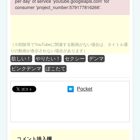
per day' of service 'youtube.googleapis.com' for
consumer 'project_number:579177816266'.
（※削除等でYouTubeに関連する動画がない場合は、タイトル通
りの動画が表示されない場合があります）
欲しい！
やりたい！
セクシー
デンマ
ピンクデンマ
ぽこたて
Pocket
コメント挿入欄