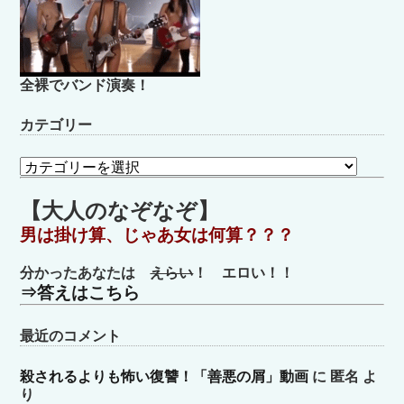
全裸でバンド演奏！
カテゴリー
カ
テ
ゴ
【大人のなぞなぞ】
リ
男は掛け算、じゃあ女は何算？？？
ー
分かったあなたは
えらい
！ エロい！！
⇒答えはこちら
最近のコメント
殺されるよりも怖い復讐！「善悪の屑」動画
に
匿名
よ
り