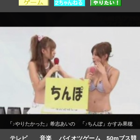
「♪やりたかった」希志あいの 「♪ちんぽ」かすみ果穂
テレビ
音楽
パイオツゲーム
50mブス競