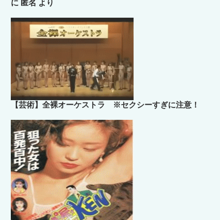
に
匿名
より
【芸術】全裸オーケストラ ※セクシーすぎに注意！