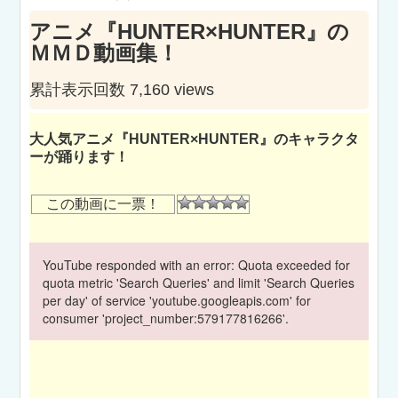
アニメ『HUNTER×HUNTER』の
ＭＭＤ動画集！
累計表示回数 7,160 views
大人気アニメ『HUNTER×HUNTER』のキャラクタ
ーが踊ります！
この動画に一票！
YouTube responded with an error: Quota exceeded for
quota metric 'Search Queries' and limit 'Search Queries
per day' of service 'youtube.googleapis.com' for
consumer 'project_number:579177816266'.