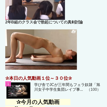
2年B組のクラス会で勃起についての真剣討論
✰本日の人気動画１位～３０位✰
学び舎でJCが三年間もフェラ奴隷「旭
川女子中学生集団レイプ事...
（100）
✰今月の人気動画