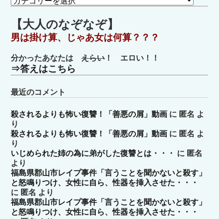
テ
ゴ
【大人のなぞなぞ】
リ
男は掛け算、じゃあ女は何算？？？
ー
分かったあなたは
えらい
！ エロい！！
⇒答えはこちら
最近のコメント
殺されるよりも怖い復讐！「善悪の屑」動画
に
匿名
よ
り
殺されるよりも怖い復讐！「善悪の屑」動画
に
匿名
よ
り
いじめられた姉の為に弟がした復讐とは・・・
に
匿名
より
福島県郡山市レイプ事件「言うことを聞かないと殺す」
と怒鳴りつけ、女性に自ら、性器を挿入させた・・・
に
匿名
より
福島県郡山市レイプ事件「言うことを聞かないと殺す」
と怒鳴りつけ、女性に自ら、性器を挿入させた・・・