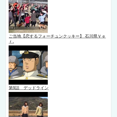
ご当地【恋するフォーチュンクッキー】 石川県Ｖｅ
ｒ.
第9話 デッドライン