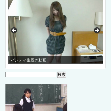
美少女におっぱ
ィ生脱ぎ動画
集！
検
索: