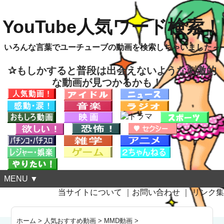
YouTube人気ワード検索！
いろんな言葉でユーチューブの動画を検索しちゃいました～
✰もしかすると普段は出会えないような刺激的
な動画が見つかるかも！
MENU ▼
当サイトについて
｜
お問い合わせ
｜
リンク集
ホーム
>
人気おすすめ動画
>
MMD動画
>