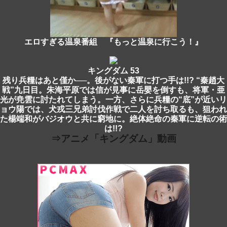
エロすぎる温泉番組 『もっと温泉に行こう！』
キングダム 53
残り兵糧はあと僅か──。後がない秦軍に打つ手は!!? “秦趙大
戦”九日目。朱海平原では信が見事に岳嬰を倒すも、将軍・亜
光が尭雲に討たれてしまう。一方、さらに兵糧の“底”が近いリ
ョウ陽では、犬戎三兄弟討伐作戦で二人を討ち取るも、狙われ
た楊端和がバジオウと共に窮地に。絶体絶命の秦軍に逆転の術
は!!?
⇒アニメ「キングダム」動画