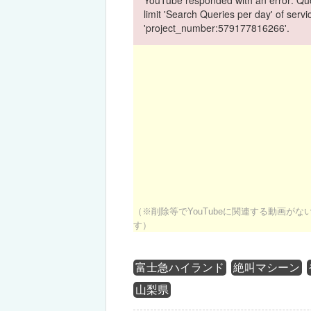
limit 'Search Queries per day' of ser
'project_number:579177816266'.
（※削除等でYouTubeに関連する動画が
す）
富士急ハイランド
絶叫マシーン
山梨県