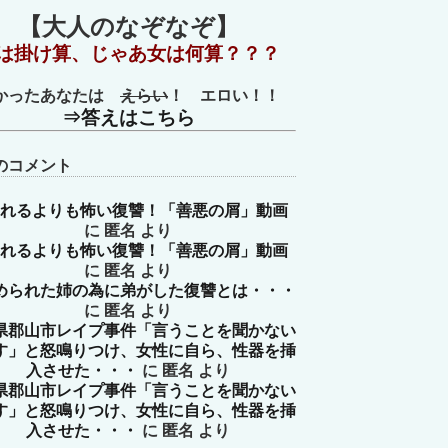
【大人のなぞなぞ】
は掛け算、じゃあ女は何算？？？
かったあなたは
えらい
！ エロい！！
⇒答えはこちら
のコメント
れるよりも怖い復讐！「善悪の屑」動画
に
匿名
より
れるよりも怖い復讐！「善悪の屑」動画
に
匿名
より
められた姉の為に弟がした復讐とは・・・
に
匿名
より
県郡山市レイプ事件「言うことを聞かない
す」と怒鳴りつけ、女性に自ら、性器を挿
入させた・・・
に
匿名
より
県郡山市レイプ事件「言うことを聞かない
す」と怒鳴りつけ、女性に自ら、性器を挿
入させた・・・
に
匿名
より