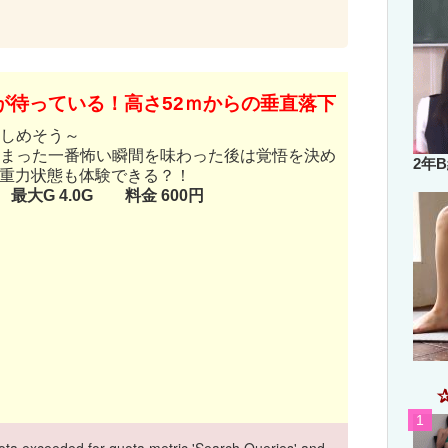
が待っている！高さ52ｍからの垂直落下
しめそう～
まった一番怖い瞬間を味わった後は覚悟を決め
2年
無重力状態も体験できる？！
最大G 4.0G 料金 600円
ta exceeded for quota metric 'Search Queries' and