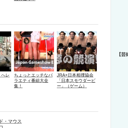
【芸
】へレ
ちょっとエッチなバ
JRA×日本相撲協会
ラエティ番組大全
「日本スモウダービ
集！
ー」（ゲーム）
ド・マウス
コ