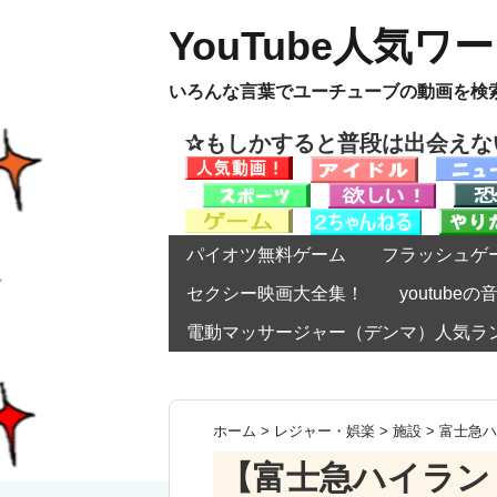
YouTube人気ワ
いろんな言葉でユーチューブの動画を検
✰もしかすると普段は出会え
パイオツ無料ゲーム
フラッシュゲ
セクシー映画大全集！
youtub
電動マッサージャー（デンマ）人気ラ
ホーム
>
レジャー・娯楽
>
施設
>
富士急ハ
【富士急ハイラン