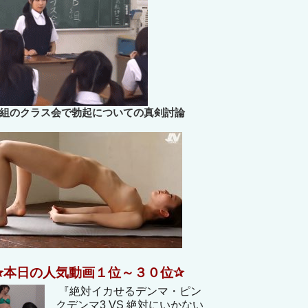
B組のクラス会で勃起についての真剣討論
✰本日の人気動画１位～３０位✰
『絶対イカせるデンマ・ピン
クデンマ3 VS 絶対にいかない