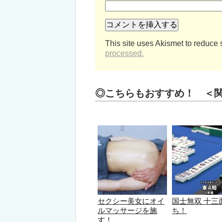
This site uses Akismet to reduce
processed.
◎こちらもおすすめ！ ＜
セクシー美女にオイ
国士無双 十三
ルマッサージを施
ち！
す！