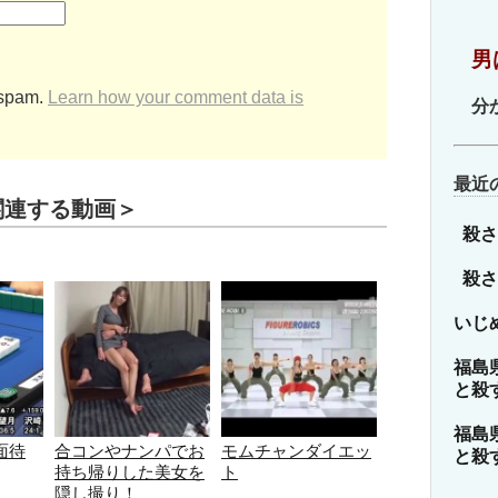
ゴ
リ
男
ー
 spam.
Learn how your comment data is
分
最近
関連する動画＞
殺さ
殺さ
いじ
福島
と殺
福島
面待
合コンやナンパでお
モムチャンダイエッ
と殺
持ち帰りした美女を
ト
隠し撮り！