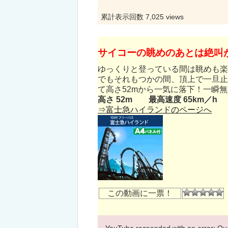
累計表示回数 7,025 views
サイコーの眺めのあとは絶叫
ゆっくりと登っている間は眺めも楽
でもそれもつかの間、頂上で一旦止
て高さ52mから一気に落下！一瞬
高さ 52m 最高速度 65km／h 
⇒富士急ハイランドのページへ
この動画に一票！
YouTube responded with an error: Quo