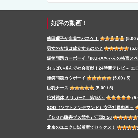
好評の動画！
熊田曜子が水着でバスケ！
(5.00 /
男女の友情は成立するのか？
(5.0
爆笑問題カーボーイ「IKURAちゃんの格言ス
おっぱい揉んで社会貢献！24時間テレビ～ エ
爆笑問題カウボーイ
(5.00 / 5)
巨乳ナース
(5.00 / 5)
絶対戦体 ミリガーZ 第1話～
(5.
SOD（ソフトオンデマンド）女子社員動画～
『５０ｍ障害ブス競争』江頭2:50
北京のユニクロ試着室でセックス！