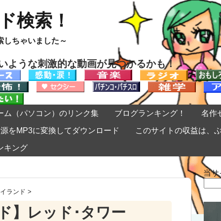
ード検索！
索しちゃいました～
ないような刺激的な動画が見つかるかも！
ーム（パソコン）のリンク集
ブログランキング！
名作
eの音源をMP3に変換してダウンロード
このサイトの収益は、
ンキング
当サ
検
索:
イランド
>
ド】レッド･タワー