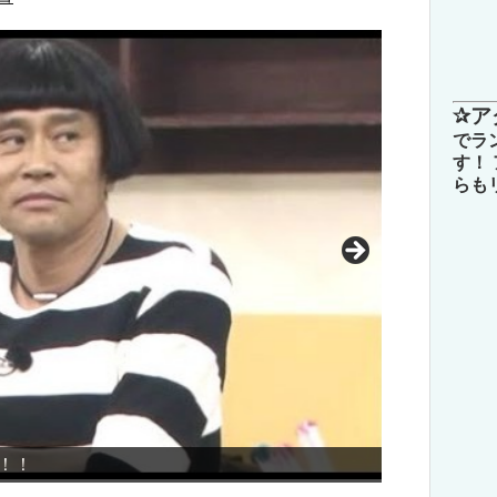
✰ア
でラ
す！
らも
！
キス我慢選手