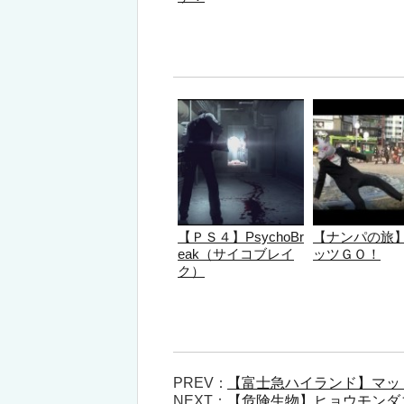
【ＰＳ４】PsychoBr
【ナンパの旅
eak（サイコブレイ
ッツＧＯ！
ク）
PREV：
【富士急ハイランド】マッ
NEXT：
【危険生物】ヒョウモンダ