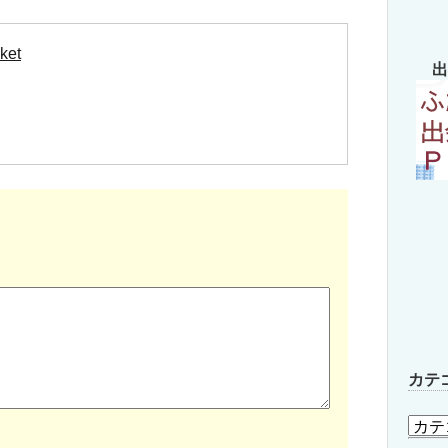
ket
出
カテ
カ
テ