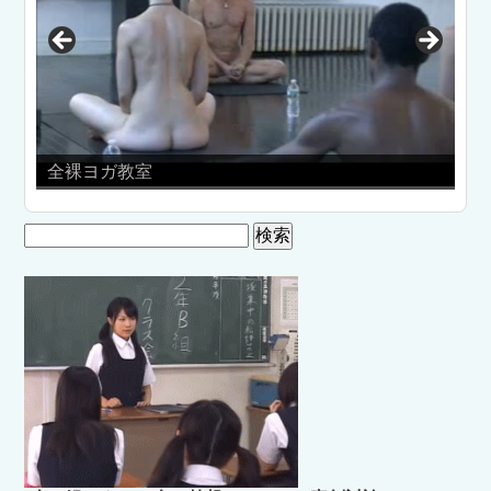
全裸ヨガ教室
パ
検
索: