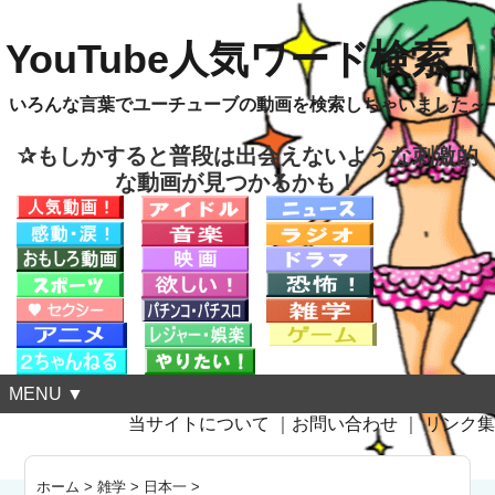
YouTube人気ワード検索！
いろんな言葉でユーチューブの動画を検索しちゃいました～
✰もしかすると普段は出会えないような刺激的
な動画が見つかるかも！
MENU ▼
当サイトについて
｜
お問い合わせ
｜
リンク集
ホーム
>
雑学
>
日本一
>