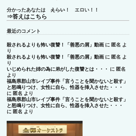
分かったあなたは
えらい
！ エロい！！
⇒答えはこちら
最近のコメント
殺されるよりも怖い復讐！「善悪の屑」動画
に
匿名
よ
り
殺されるよりも怖い復讐！「善悪の屑」動画
に
匿名
よ
り
いじめられた姉の為に弟がした復讐とは・・・
に
匿名
より
福島県郡山市レイプ事件「言うことを聞かないと殺す」
と怒鳴りつけ、女性に自ら、性器を挿入させた・・・
に
匿名
より
福島県郡山市レイプ事件「言うことを聞かないと殺す」
と怒鳴りつけ、女性に自ら、性器を挿入させた・・・
に
匿名
より