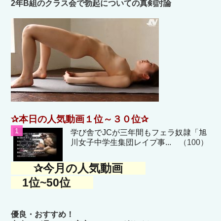
2年B組のクラス会で勃起についての真剣討論
✰本日の人気動画１位～３０位✰
学び舎でJCが三年間もフェラ奴隷「旭
川女子中学生集団レイプ事...
（100）
✰今月の人気動画
1位~50位
優良・おすすめ！