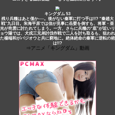
キングダム 53
残り兵糧はあと僅か──。後がない秦軍に打つ手は!!? “秦趙大
戦”九日目。朱海平原では信が見事に岳嬰を倒すも、将軍・亜
光が尭雲に討たれてしまう。一方、さらに兵糧の“底”が近いリ
ョウ陽では、犬戎三兄弟討伐作戦で二人を討ち取るも、狙われ
た楊端和がバジオウと共に窮地に。絶体絶命の秦軍に逆転の術
は!!?
⇒アニメ「キングダム」動画