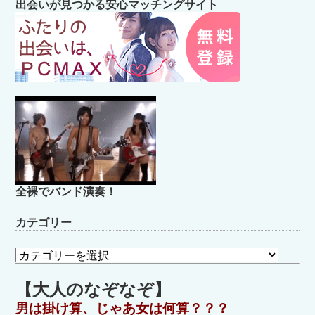
出会いが見つかる安心マッチングサイト
全裸でバンド演奏！
カテゴリー
カ
テ
ゴ
【大人のなぞなぞ】
リ
男は掛け算、じゃあ女は何算？？？
ー