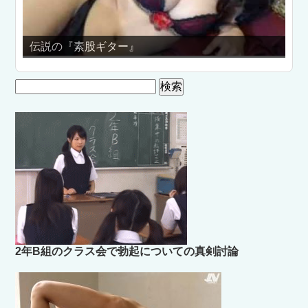
素股ギター』
☆性戯の伝道師！
検
索:
2年B組のクラス会で勃起についての真剣討論