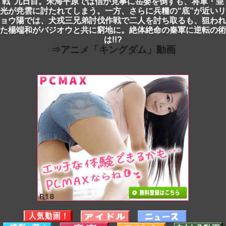
戦”九日目。朱海平原では信が見事に岳嬰を倒すも、将軍・亜
光が尭雲に討たれてしまう。一方、さらに兵糧の“底”が近いリ
ョウ陽では、犬戎三兄弟討伐作戦で二人を討ち取るも、狙われ
た楊端和がバジオウと共に窮地に。絶体絶命の秦軍に逆転の術
は!!?
⇒アニメ「キングダム」動画