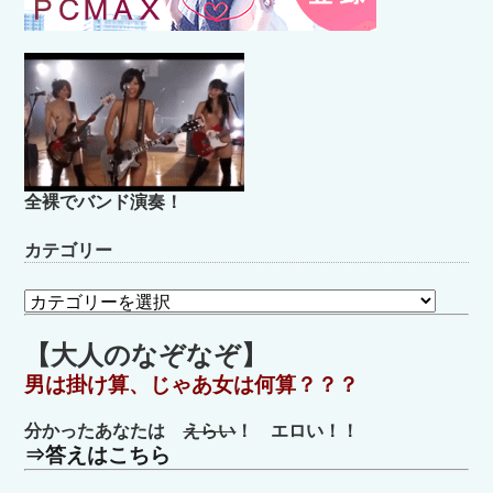
全裸でバンド演奏！
カテゴリー
カ
テ
ゴ
【大人のなぞなぞ】
リ
男は掛け算、じゃあ女は何算？？？
ー
分かったあなたは
えらい
！ エロい！！
⇒答えはこちら