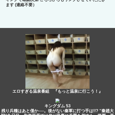
ます (連絡不要）
エロすぎる温泉番組 『もっと温泉に行こう！』
キングダム 53
残り兵糧はあと僅か──。後がない秦軍に打つ手は!!? “秦趙大