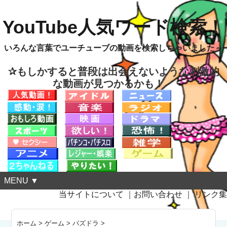
YouTube人気ワード検索！
いろんな言葉でユーチューブの動画を検索しちゃいました～
✰もしかすると普段は出会えないような刺激的
な動画が見つかるかも！
MENU ▼
当サイトについて
｜
お問い合わせ
｜
リンク集
ホーム
>
ゲーム
>
パズドラ
>