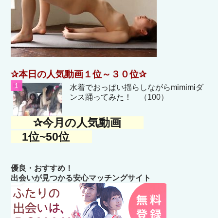
✰本日の人気動画１位～３０位✰
水着でおっぱい揺らしながらmimimiダ
ンス踊ってみた！
（100）
✰今月の人気動画
1位~50位
優良・おすすめ！
出会いが見つかる安心マッチングサイト