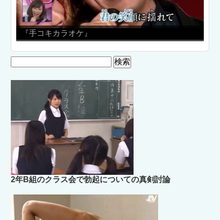
『手コキカラオケ』
バスト占い
検
索:
2年B組のクラス会で勃起についての真剣討論