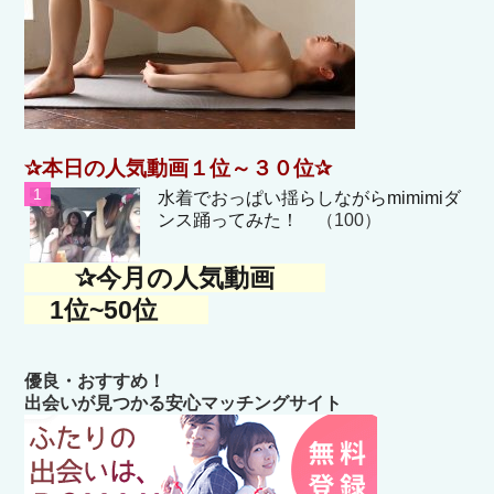
✰本日の人気動画１位～３０位✰
水着でおっぱい揺らしながらmimimiダ
ンス踊ってみた！
（100）
✰今月の人気動画
1位~50位
優良・おすすめ！
出会いが見つかる安心マッチングサイト