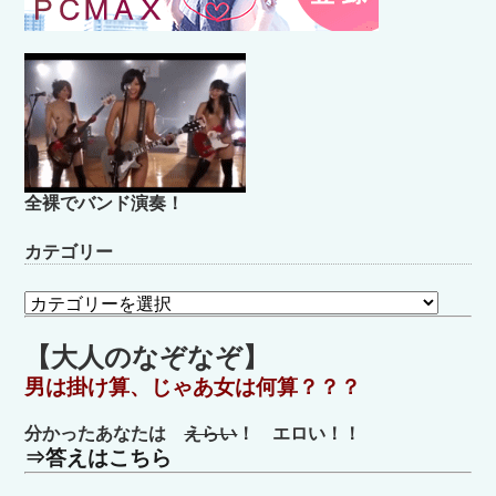
全裸でバンド演奏！
カテゴリー
カ
テ
ゴ
【大人のなぞなぞ】
リ
男は掛け算、じゃあ女は何算？？？
ー
分かったあなたは
えらい
！ エロい！！
⇒答えはこちら