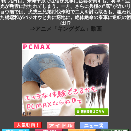
戦”九日目。朱海平原では信が見事に岳嬰を倒すも、将軍・亜
光が尭雲に討たれてしまう。一方、さらに兵糧の“底”が近いリ
ョウ陽では、犬戎三兄弟討伐作戦で二人を討ち取るも、狙われ
た楊端和がバジオウと共に窮地に。絶体絶命の秦軍に逆転の術
は!!?
⇒アニメ「キングダム」動画