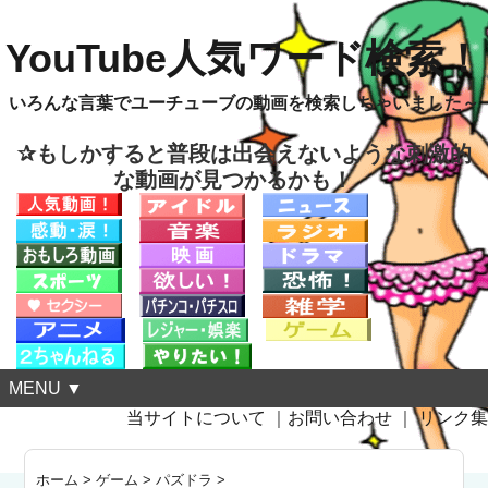
YouTube人気ワード検索！
いろんな言葉でユーチューブの動画を検索しちゃいました～
✰もしかすると普段は出会えないような刺激的
な動画が見つかるかも！
MENU ▼
当サイトについて
｜
お問い合わせ
｜
リンク集
ホーム
>
ゲーム
>
パズドラ
>