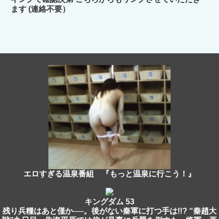
ます (連絡不要）
エロすぎる温泉番組 『もっと温泉に行こう！』
キングダム 53
残り兵糧はあと僅か──。後がない秦軍に打つ手は!!? “秦趙大