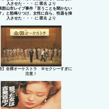
入させた・・・
に
匿名
より
県郡山市レイプ事件「言うことを聞かない
す」と怒鳴りつけ、女性に自ら、性器を挿
入させた・・・
に
匿名
より
術】全裸オーケストラ ※セクシーすぎに
注意！