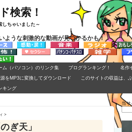
ード検索！
索しちゃいました～
ないような刺激的な動画が見つかるかも！
ーム（パソコン）のリンク集
ブログランキング！
名作
eの音源をMP3に変換してダウンロード
このサイトの収益は、
ンキング
当サ
検
索:
ィ
>
「のぎ天」