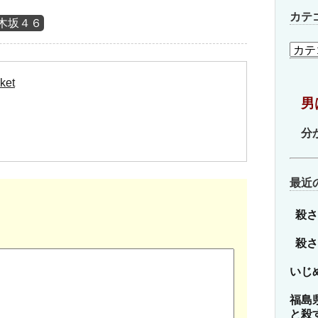
カテ
木坂４６
カ
テ
ゴ
ket
リ
男
ー
分
最近
殺さ
殺さ
いじ
福島
と殺