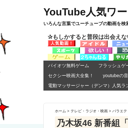
YouTube人気ワ
いろんな言葉でユーチューブの動画を検
✰もしかすると普段は出会え
パイオツ無料ゲーム
フラッシュゲ
セクシー映画大全集！
youtub
電動マッサージャー（デンマ）人気ラ
ホーム
>
テレビ・ラジオ・映画
>
バラエテ
乃木坂46 新番組