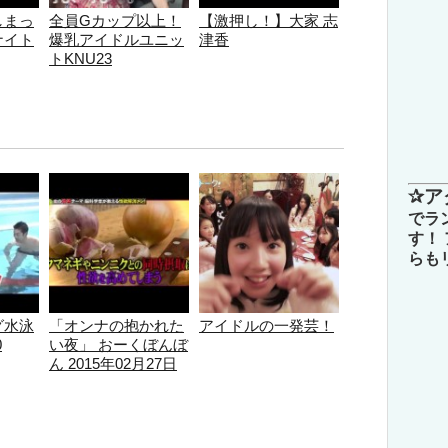
しまっ
全員Gカップ以上！
【激押し！】大家 志
ナイト
爆乳アイドルユニッ
津香
トKNU23
✰ア
でラ
す！
らも
゙水泳
「オンナの抱かれた
アイドルの一発芸！
0
い夜」 おーくぼんぼ
ん 2015年02月27日