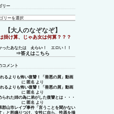
ゴリー
【大人のなぞなぞ】
は掛け算、じゃあ女は何算？？？
かったあなたは
えらい
！ エロい！！
⇒答えはこちら
のコメント
れるよりも怖い復讐！「善悪の屑」動画
に
匿名
より
れるよりも怖い復讐！「善悪の屑」動画
に
匿名
より
められた姉の為に弟がした復讐とは・・・
に
匿名
より
県郡山市レイプ事件「言うことを聞かない
す」と怒鳴りつけ、女性に自ら、性器を挿