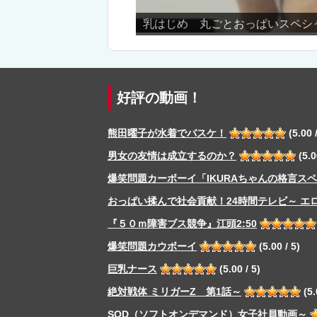
乳はじめ 丸ごとおっぱいスペシャル！
好評の動画！
熊田曜子が水着でバスケ！
(5.00 /
男女の友情は成立するのか？
(5.0
爆笑問題カーボーイ「IKURAちゃんの格言ス
おっぱい揉んで社会貢献！24時間テレビ～ エ
『５０ｍ障害ブス競争』江頭2:50
爆笑問題カウボーイ
(5.00 / 5)
巨乳ナース
(5.00 / 5)
絶対戦体 ミリガーZ 第1話～
(5.
SOD（ソフトオンデマンド）女子社員動画～