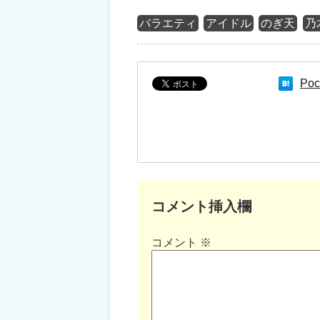
バラエティ
アイドル
のぎ天
乃
Poc
コメント挿入欄
コメント
※