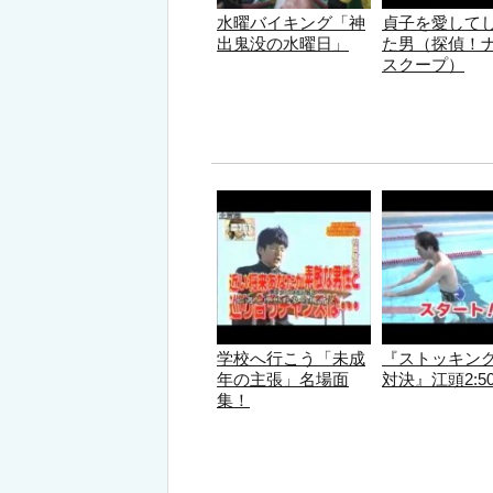
水曜バイキング「神
貞子を愛して
出鬼没の水曜日」
た男（探偵！
スクープ）
学校へ行こう「未成
『ストッキンク
年の主張」名場面
対決』江頭2:5
集！