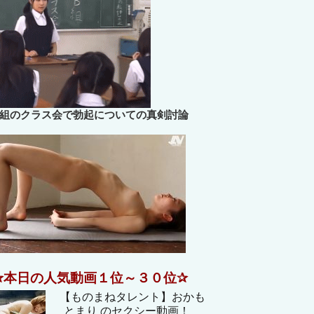
B組のクラス会で勃起についての真剣討論
✰本日の人気動画１位～３０位✰
【ものまねタレント】おかも
とまり のセクシー動画！