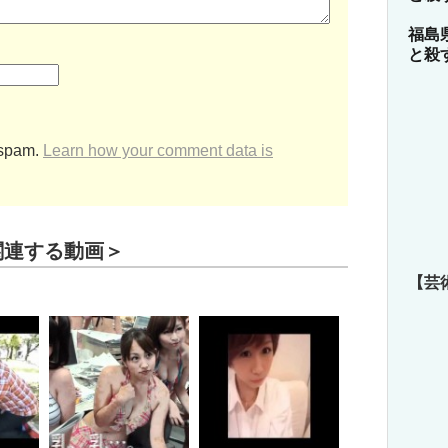
福島
と殺
 spam.
Learn how your comment data is
関連する動画＞
【芸