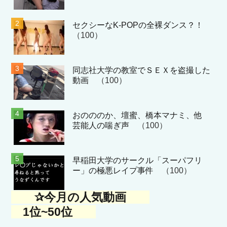
セクシーなK-POPの全裸ダンス？！
（100）
同志社大学の教室でＳＥＸを盗撮した
動画
（100）
おのののか、壇蜜、橋本マナミ、他
芸能人の喘ぎ声
（100）
早稲田大学のサークル「スーパフリ
ー」の極悪レイプ事件
（100）
✰今月の人気動画
1位~50位