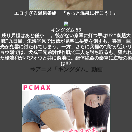
エロすぎる温泉番組 『もっと温泉に行こう！』
キングダム 53
残り兵糧はあと僅か──。後がない秦軍に打つ手は!!? “秦趙大
戦”九日目。朱海平原では信が見事に岳嬰を倒すも、将軍・亜
光が尭雲に討たれてしまう。一方、さらに兵糧の“底”が近いリ
ョウ陽では、犬戎三兄弟討伐作戦で二人を討ち取るも、狙われ
た楊端和がバジオウと共に窮地に。絶体絶命の秦軍に逆転の術
は!!?
⇒アニメ「キングダム」動画