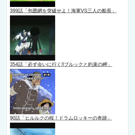
399話「包囲網を突破せよ！海軍VS三人の船長」
354話「必ず会いに行く!!ブルックと約束の岬」
90話「ヒルルクの桜！ドラムロッキーの奇跡」