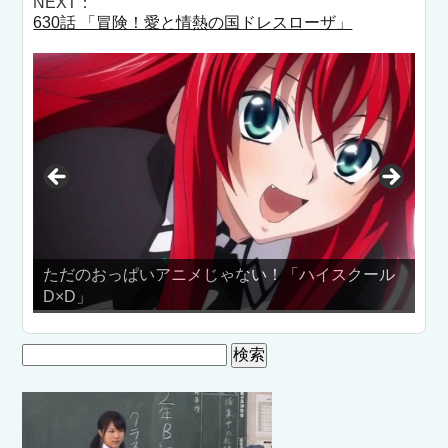
NEXT：
630話 「冒険！愛と情熱の国ドレスローザ」
ただのおっぱいアニメじゃない！「ハイスクール
×D」
ノーパンカ
検
索: