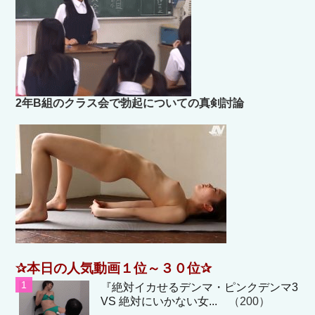
2年B組のクラス会で勃起についての真剣討論
✰本日の人気動画１位～３０位✰
『絶対イカせるデンマ・ピンクデンマ3
VS 絶対にいかない女...
（200）