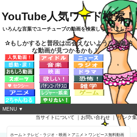
YouTube人気ワード検索！
いろんな言葉でユーチューブの動画を検索しちゃいました～
✰もしかすると普段は出会えないような刺激的
な動画が見つかるかも！
MENU ▼
当サイトについて
｜
お問い合わせ
｜
リンク集
ホーム
>
テレビ・ラジオ・映画
>
アニメ
>
ワンピース無料動画