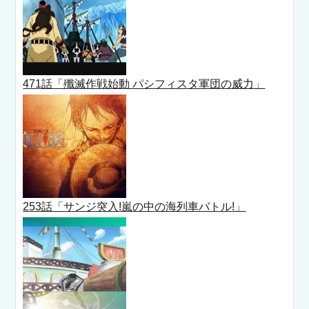
471話「殲滅作戦始動 パシフィスタ軍団の威力」
253話「サンジ突入!嵐の中の海列車バトル!」