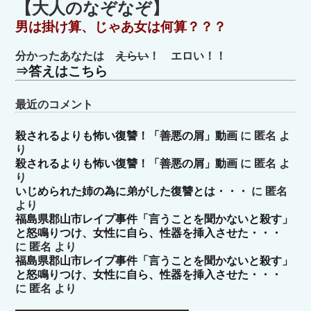
ゴ
【大人のなぞなぞ】
リ
男は掛け算、じゃあ女は何算？？？
ー
分かったあなたは
えらい
！ エロい！！
⇒答えはこちら
最近のコメント
殺されるよりも怖い復讐！「善悪の屑」動画
に
匿名
よ
り
殺されるよりも怖い復讐！「善悪の屑」動画
に
匿名
よ
り
いじめられた姉の為に弟がした復讐とは・・・
に
匿名
より
福島県郡山市レイプ事件「言うことを聞かないと殺す」
と怒鳴りつけ、女性に自ら、性器を挿入させた・・・
に
匿名
より
福島県郡山市レイプ事件「言うことを聞かないと殺す」
と怒鳴りつけ、女性に自ら、性器を挿入させた・・・
に
匿名
より