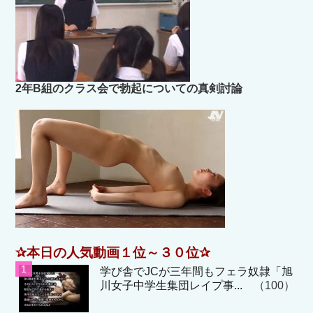
2年B組のクラス会で勃起についての真剣討論
✰本日の人気動画１位～３０位✰
学び舎でJCが三年間もフェラ奴隷「旭
川女子中学生集団レイプ事...
（100）