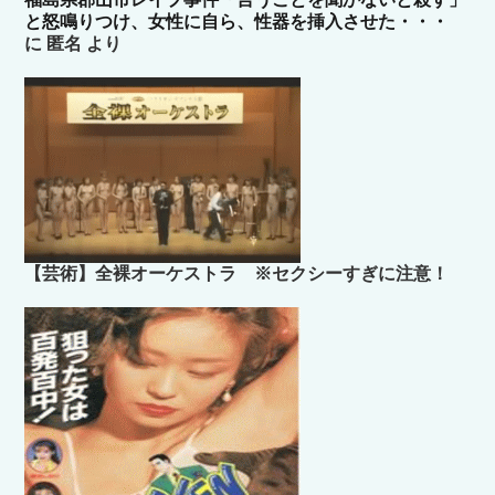
と怒鳴りつけ、女性に自ら、性器を挿入させた・・・
に
匿名
より
【芸術】全裸オーケストラ ※セクシーすぎに注意！