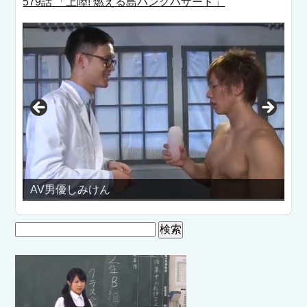
579話 「上陸! 燃える島パンクハザード」
AV男優しみけん
裏
検
索: