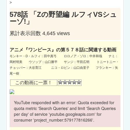
>
578話 「Zの野望編 ルフィVSシュ
ーゾ!」
累計表示回数 4,645 views
アニメ『ワンピース』の第５７８話に関連する動画
モンキー・D・ルフィ：田中真弓 ロロノア・ゾロ：中井和哉 ナミ：
岡村明美 ウソップ：山口勝平 サンジ：平田広明 トニートニー・
チョッパー：大谷育江 ニコ・ロビン：山口由里子 フランキー：矢
尾一樹
この動画に一票！
YouTube responded with an error: Quota exceeded for
quota metric 'Search Queries' and limit 'Search Queries
per day' of service 'youtube.googleapis.com' for
consumer 'project_number:579177816266'.