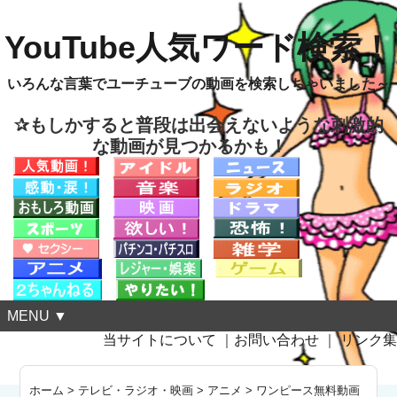
YouTube人気ワード検索！
いろんな言葉でユーチューブの動画を検索しちゃいました～
✰もしかすると普段は出会えないような刺激的
な動画が見つかるかも！
MENU ▼
当サイトについて
｜
お問い合わせ
｜
リンク集
ホーム
>
テレビ・ラジオ・映画
>
アニメ
>
ワンピース無料動画