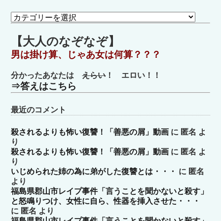
カ
テ
ゴ
【大人のなぞなぞ】
リ
男は掛け算、じゃあ女は何算？？？
ー
分かったあなたは
えらい
！ エロい！！
⇒答えはこちら
最近のコメント
殺されるよりも怖い復讐！「善悪の屑」動画
に
匿名
よ
り
殺されるよりも怖い復讐！「善悪の屑」動画
に
匿名
よ
り
いじめられた姉の為に弟がした復讐とは・・・
に
匿名
より
福島県郡山市レイプ事件「言うことを聞かないと殺す」
と怒鳴りつけ、女性に自ら、性器を挿入させた・・・
に
匿名
より
福島県郡山市レイプ事件「言うことを聞かないと殺す」