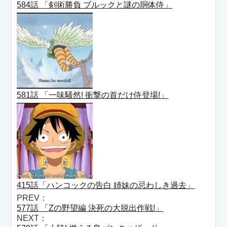
584話 「剣術勝負 ブルックと謎の胴体侍」
581話 「一味騒然! 衝撃の首だけ侍登場!」
415話「ハンコックの告白 姉妹の忌わしき過去」
PREV：
577話 「Zの野望編 決死の大脱出作戦!」
NEXT：