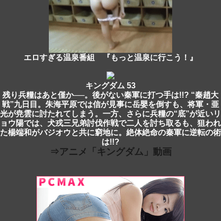
エロすぎる温泉番組 『もっと温泉に行こう！』
キングダム 53
残り兵糧はあと僅か──。後がない秦軍に打つ手は!!? “秦趙大
戦”九日目。朱海平原では信が見事に岳嬰を倒すも、将軍・亜
光が尭雲に討たれてしまう。一方、さらに兵糧の“底”が近いリ
ョウ陽では、犬戎三兄弟討伐作戦で二人を討ち取るも、狙われ
た楊端和がバジオウと共に窮地に。絶体絶命の秦軍に逆転の術
は!!?
⇒アニメ「キングダム」動画