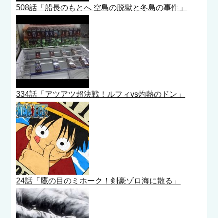
508話「船長のもとへ 空島の脱獄と冬島の事件」
334話「アツアツ超決戦！ルフィvs灼熱のドン」
24話「鷹の目のミホーク！剣豪ゾロ海に散る」