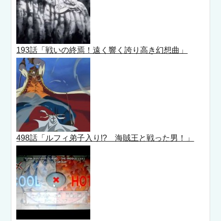
193話「戦いの終焉！遠く響く誇り高き幻想曲」
498話「ルフィ弟子入り!? 海賊王と戦った男！」