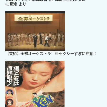
に
匿名
より
【芸術】全裸オーケストラ ※セクシーすぎに注意！