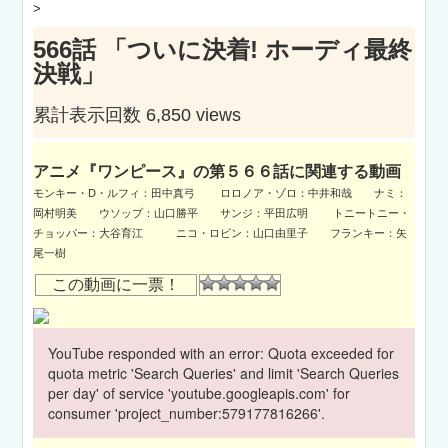
>
566話 「ついに決着! ホーディ最終
決戦」
累計表示回数 6,850 views
アニメ『ワンピース』の第５６６話に関連する動画
モンキー・D・ルフィ：田中真弓 ロロノア・ゾロ：中井和哉 ナミ：
岡村明美 ウソップ：山口勝平 サンジ：平田広明 トニートニー・
チョッパー：大谷育江 ニコ・ロビン：山口由里子 フランキー：矢
尾一樹
この動画に一票！
YouTube responded with an error: Quota exceeded for
quota metric 'Search Queries' and limit 'Search Queries
per day' of service 'youtube.googleapis.com' for
consumer 'project_number:579177816266'.