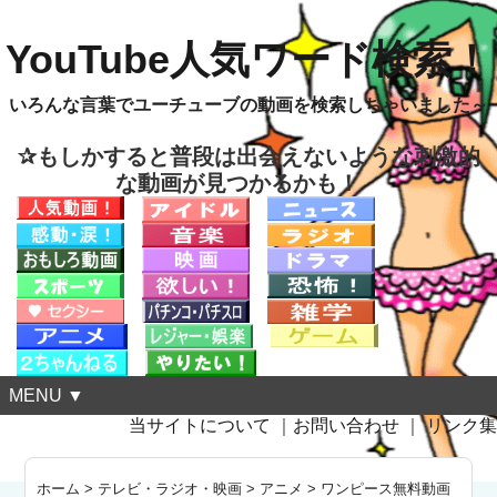
YouTube人気ワード検索！
いろんな言葉でユーチューブの動画を検索しちゃいました～
✰もしかすると普段は出会えないような刺激的
な動画が見つかるかも！
MENU ▼
当サイトについて
｜
お問い合わせ
｜
リンク集
ホーム
>
テレビ・ラジオ・映画
>
アニメ
>
ワンピース無料動画