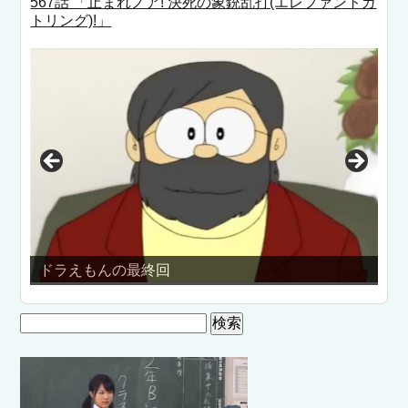
567話 「止まれノア! 決死の象銃乱打(エレファントガ
トリング)!」
ドラえもんの最終回
モ
検
索: