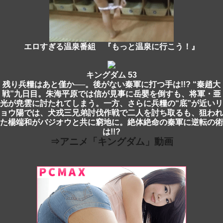
エロすぎる温泉番組 『もっと温泉に行こう！』
キングダム 53
残り兵糧はあと僅か──。後がない秦軍に打つ手は!!? “秦趙大
戦”九日目。朱海平原では信が見事に岳嬰を倒すも、将軍・亜
光が尭雲に討たれてしまう。一方、さらに兵糧の“底”が近いリ
ョウ陽では、犬戎三兄弟討伐作戦で二人を討ち取るも、狙われ
た楊端和がバジオウと共に窮地に。絶体絶命の秦軍に逆転の術
は!!?
⇒アニメ「キングダム」動画