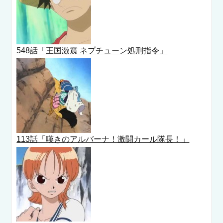
548話「王国激震 ネプチューン処刑指令」
113話「嘆きのアルバーナ！激闘カール隊長！」