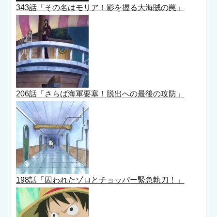
343話「その名はモリア！影を握る大海賊の罠」
206話「さらば海軍要塞！脱出への最後の攻防」
198話「囚われたゾロとチョッパー緊急執刀！」