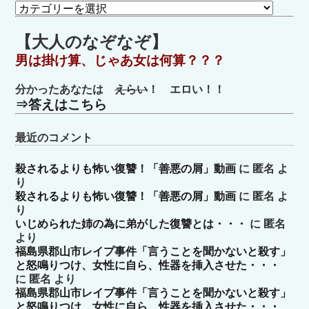
カ
テ
ゴ
【大人のなぞなぞ】
リ
男は掛け算、じゃあ女は何算？？？
ー
分かったあなたは
えらい
！ エロい！！
⇒答えはこちら
最近のコメント
殺されるよりも怖い復讐！「善悪の屑」動画
に
匿名
よ
り
殺されるよりも怖い復讐！「善悪の屑」動画
に
匿名
よ
り
いじめられた姉の為に弟がした復讐とは・・・
に
匿名
より
福島県郡山市レイプ事件「言うことを聞かないと殺す」
と怒鳴りつけ、女性に自ら、性器を挿入させた・・・
に
匿名
より
福島県郡山市レイプ事件「言うことを聞かないと殺す」
と怒鳴りつけ、女性に自ら、性器を挿入させた・・・