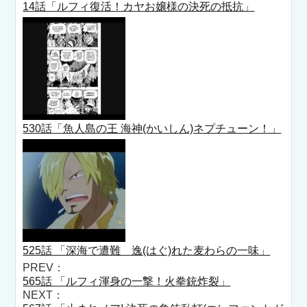
14話「ルフィ復活！カヤお嬢様の決死の抵抗」
530話「魚人島の王 海神(かいしん)ネプチューン！」
525話 「深海で遭難 逸(はぐ)れた麦わらの一味」
PREV：
565話 「ルフィ渾身の一撃！火拳銃炸裂」
NEXT：