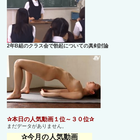
2年B組のクラス会で勃起についての真剣討論
✰本日の人気動画１位～３０位✰
まだデータがありません。
✰今月の人気動画