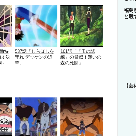
福島
と殺
連動特
537話「しらほしを
161話「「玉の試
) 決
守れ デッケンの追
練」の脅威！迷いの
ラル
撃」
森の死闘」
【芸