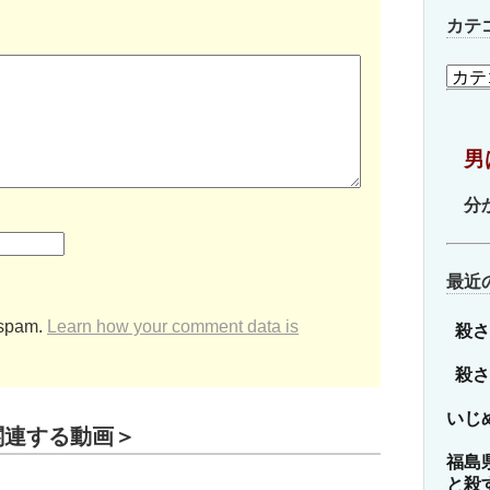
カテ
カ
テ
ゴ
リ
男
ー
分
最近
 spam.
Learn how your comment data is
殺さ
殺さ
いじ
関連する動画＞
福島
と殺