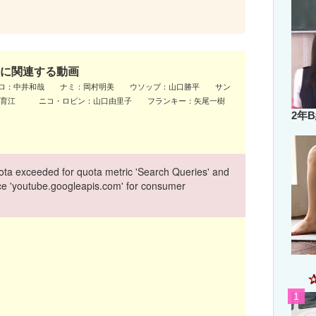
に関連する動画
ゾロ：中井和哉 ナミ：岡村明美 ウソップ：山口勝平 サン
谷育江 ニコ・ロビン：山口由里子 フランキー：矢尾一樹
2年
ta exceeded for quota metric 'Search Queries' and
vice 'youtube.googleapis.com' for consumer