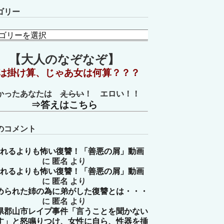
ゴリー
【大人のなぞなぞ】
は掛け算、じゃあ女は何算？？？
かったあなたは
えらい
！ エロい！！
⇒答えはこちら
のコメント
れるよりも怖い復讐！「善悪の屑」動画
に
匿名
より
れるよりも怖い復讐！「善悪の屑」動画
に
匿名
より
められた姉の為に弟がした復讐とは・・・
に
匿名
より
県郡山市レイプ事件「言うことを聞かない
す」と怒鳴りつけ、女性に自ら、性器を挿