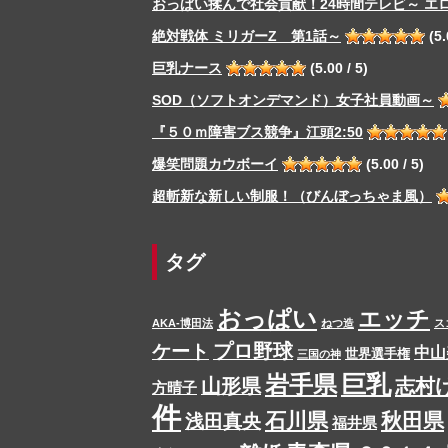
おっぱい揉んで社会貢献！24時間テレビ～ エ
絶対戦体 ミリガーZ 第1話～
(5.
巨乳ナース
(5.00 / 5)
SOD（ソフトオンデマンド）女子社員動画～
『５０ｍ障害ブス競争』江頭2:50
爆笑問題カウボーイ
(5.00 / 5)
超斬新な新しい制服！（びんぼっちゃま風）
タグ
おっぱい
エッチ
AKA-博田法
ねつ造
ス
プロ野球
ケート
中山
世界選手権
三国の神
岩手県
巨乳
山形県
志村
方晴子
件
石川県
秋田県
浅田真央
福井県