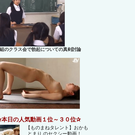
B組のクラス会で勃起についての真剣討論
✰本日の人気動画１位～３０位✰
【ものまねタレント】おかも
とまり のセクシー動画！