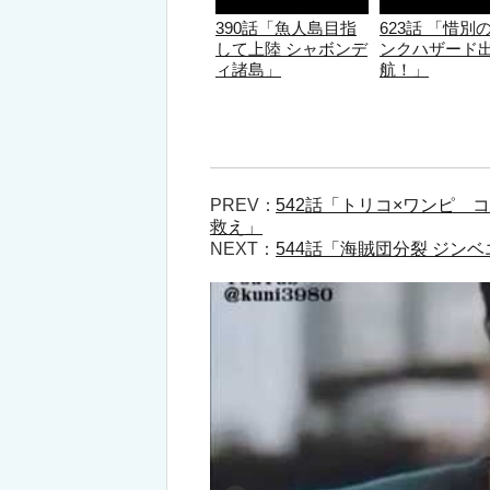
390話「魚人島目指
623話 「惜別
して上陸 シャボンデ
ンクハザード
ィ諸島」
航！」
PREV：
542話「トリコ×ワンピ
救え」
NEXT：
544話「海賊団分裂 ジン