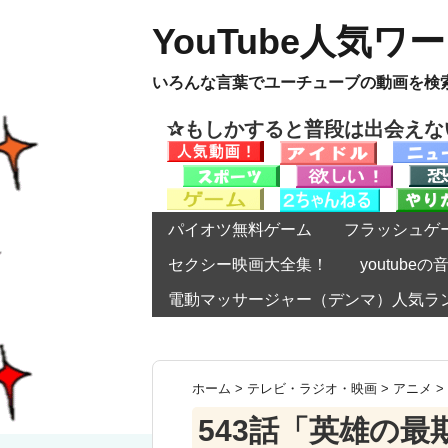
YouTube人気ワ
いろんな言葉でユーチューブの動画を検
✰もしかすると普段は出会え
パイオツ無料ゲーム
フラッシュゲ
セクシー映画大全集！
youtub
電動マッサージャー（デンマ）人気ラ
ホーム
>
テレビ・ラジオ・映画
>
アニメ
>
543話「英雄の最