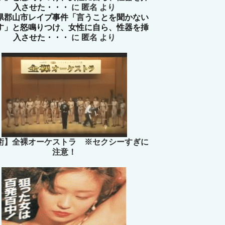
入させた・・・
に
匿名
より
県郡山市レイプ事件「言うことを聞かない
す」と怒鳴りつけ、女性に自ら、性器を挿
入させた・・・
に
匿名
より
術】全裸オーケストラ ※セクシーすぎに
注意！