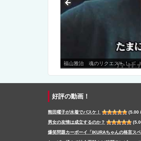
鬼頭桃菜(
好評の動画！
熊田曜子が水着でバスケ！
(5.00 /
男女の友情は成立するのか？
(5.0
爆笑問題カーボーイ「IKURAちゃんの格言ス