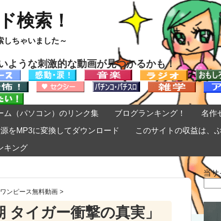
ード検索！
索しちゃいました～
ないような刺激的な動画が見つかるかも！
ーム（パソコン）のリンク集
ブログランキング！
名作
eの音源をMP3に変換してダウンロード
このサイトの収益は、
ンキング
当サ
検
索:
ワンピース無料動画
>
期 タイガー衝撃の真実」