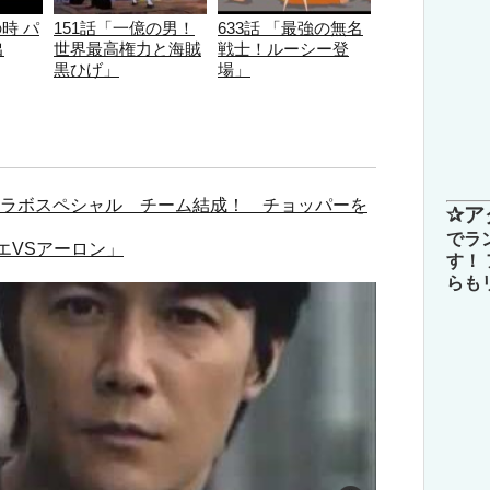
の時 パ
151話「一億の男！
633話 「最強の無名
出
世界最高権力と海賊
戦士！ルーシー登
黒ひげ」
場」
 コラボスペシャル チーム結成！ チョッパーを
✰ア
でラ
ベエVSアーロン」
す！
らも