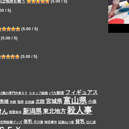
ロは地球を救う
(5.00 / 5)
00 / 5)
(5.00 / 5)
(5.00 / 5)
(5.00 / 5)
フィギュアス
バカ殿様
ゴ腕の専門外来ＳＰ
スタップ細胞
富山県
宮城県
美穂
北陸
小保
作家
冤罪
北信越
殺人事
新潟県
けん
東北地方
措置命令
貧乳
美乳
空間除菌グッズ
芥川賞
袴田事件
証拠ねつ造
辻仁成