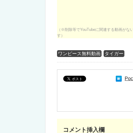
（※削除等でYouTubeに関連する動画が
す）
ワンピース無料動画
タイガー
Poc
コメント挿入欄