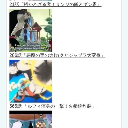
21話「招かれざる客！サンジの飯とギン恩」
286話「悪魔の実の力!カクとジャブラ大変身」
565話 「ルフィ渾身の一撃！火拳銃炸裂」