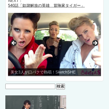
NEXT：
540話「奴隷解放の英雄 冒険家タイガー」
ketchSHE
小嶋陽菜のパンチラ動画！
検
索: