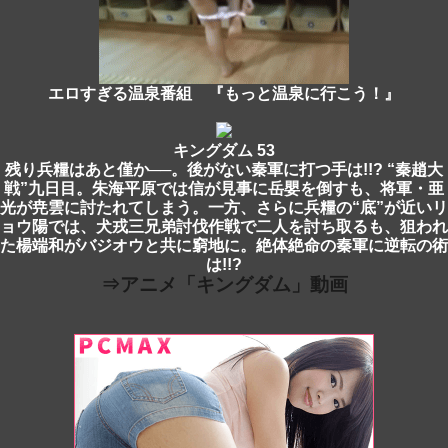
エロすぎる温泉番組 『もっと温泉に行こう！』
キングダム 53
残り兵糧はあと僅か──。後がない秦軍に打つ手は!!? “秦趙大
戦”九日目。朱海平原では信が見事に岳嬰を倒すも、将軍・亜
光が尭雲に討たれてしまう。一方、さらに兵糧の“底”が近いリ
ョウ陽では、犬戎三兄弟討伐作戦で二人を討ち取るも、狙われ
た楊端和がバジオウと共に窮地に。絶体絶命の秦軍に逆転の術
は!!?
⇒アニメ「キングダム」動画