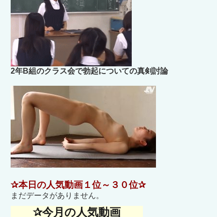
2年B組のクラス会で勃起についての真剣討論
✰本日の人気動画１位～３０位✰
まだデータがありません。
✰今月の人気動画