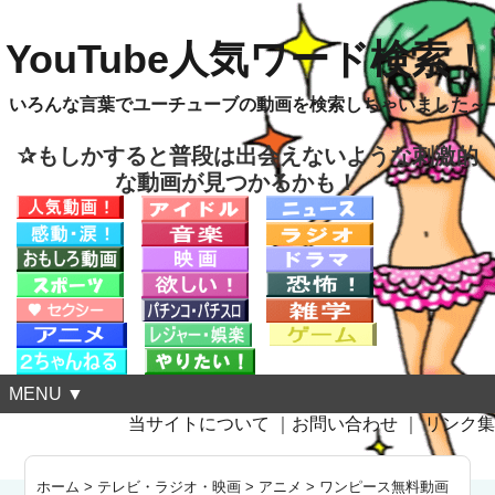
YouTube人気ワード検索！
いろんな言葉でユーチューブの動画を検索しちゃいました～
✰もしかすると普段は出会えないような刺激的
な動画が見つかるかも！
MENU ▼
当サイトについて
｜
お問い合わせ
｜
リンク集
ホーム
>
テレビ・ラジオ・映画
>
アニメ
>
ワンピース無料動画