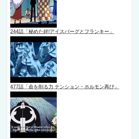
244話「秘めた絆!アイスバーグとフランキー」
477話「命を削る力 テンション・ホルモン再び」