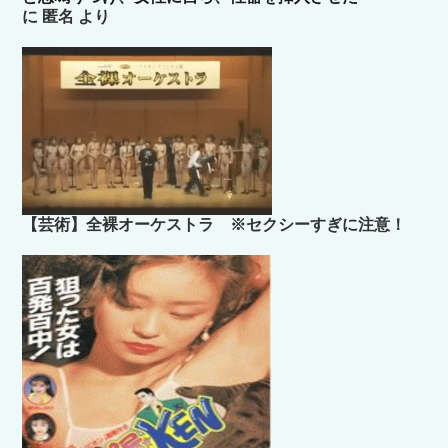
に
匿名
より
【芸術】全裸オーケストラ ※セクシーすぎに注意！