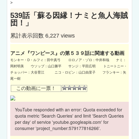
>
539話「蘇る因縁！ナミと魚人海賊
団！」
累計表示回数 6,227 views
アニメ『ワンピース』の第５３９話に関連する動画
モンキー・D・ルフィ：田中真弓 ロロノア・ゾロ：中井和哉 ナミ：
岡村明美 ウソップ：山口勝平 サンジ：平田広明 トニートニー・
チョッパー：大谷育江 ニコ・ロビン：山口由里子 フランキー：矢
尾一樹
この動画に一票！
YouTube responded with an error: Quota exceeded for
quota metric 'Search Queries' and limit 'Search Queries
per day' of service 'youtube.googleapis.com' for
consumer 'project_number:579177816266'.