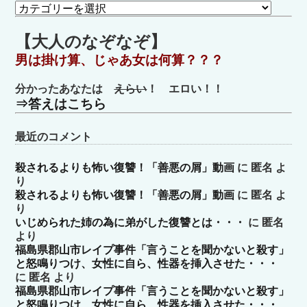
カ
テ
ゴ
【大人のなぞなぞ】
リ
男は掛け算、じゃあ女は何算？？？
ー
分かったあなたは
えらい
！ エロい！！
⇒答えはこちら
最近のコメント
殺されるよりも怖い復讐！「善悪の屑」動画
に
匿名
よ
り
殺されるよりも怖い復讐！「善悪の屑」動画
に
匿名
よ
り
いじめられた姉の為に弟がした復讐とは・・・
に
匿名
より
福島県郡山市レイプ事件「言うことを聞かないと殺す」
と怒鳴りつけ、女性に自ら、性器を挿入させた・・・
に
匿名
より
福島県郡山市レイプ事件「言うことを聞かないと殺す」
と怒鳴りつけ、女性に自ら、性器を挿入させた・・・