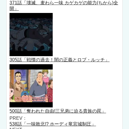
371話「壊滅、麦わら一味 カゲカゲの能力(ちから)全
開」
305話「戦慄の過去！闇の正義とロブ・ルッチ」
500話「奪われた自由!三兄弟に迫る貴族の罠」
PREV：
538話「一味敗北!? ホーディ竜宮城制圧」