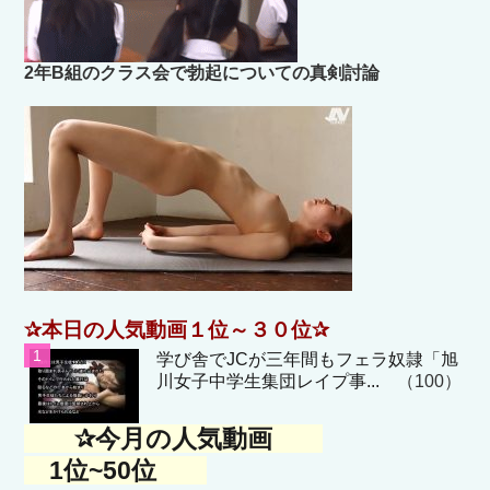
2年B組のクラス会で勃起についての真剣討論
✰本日の人気動画１位～３０位✰
学び舎でJCが三年間もフェラ奴隷「旭
川女子中学生集団レイプ事...
（100）
✰今月の人気動画
1位~50位