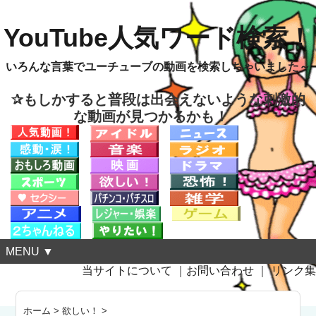
YouTube人気ワード検索！
いろんな言葉でユーチューブの動画を検索しちゃいました～
✰もしかすると普段は出会えないような刺激的
な動画が見つかるかも！
MENU ▼
当サイトについて
｜
お問い合わせ
｜
リンク集
ホーム
>
欲しい！
>