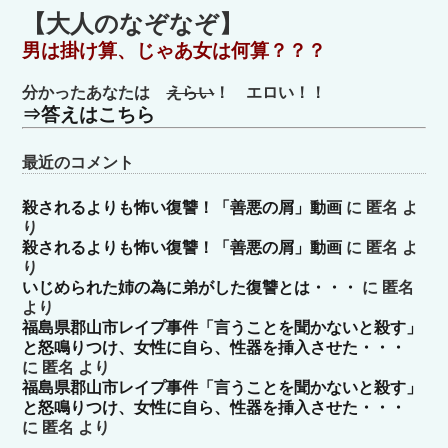
ゴ
【大人のなぞなぞ】
リ
男は掛け算、じゃあ女は何算？？？
ー
分かったあなたは
えらい
！ エロい！！
⇒答えはこちら
最近のコメント
殺されるよりも怖い復讐！「善悪の屑」動画
に
匿名
よ
り
殺されるよりも怖い復讐！「善悪の屑」動画
に
匿名
よ
り
いじめられた姉の為に弟がした復讐とは・・・
に
匿名
より
福島県郡山市レイプ事件「言うことを聞かないと殺す」
と怒鳴りつけ、女性に自ら、性器を挿入させた・・・
に
匿名
より
福島県郡山市レイプ事件「言うことを聞かないと殺す」
と怒鳴りつけ、女性に自ら、性器を挿入させた・・・
に
匿名
より