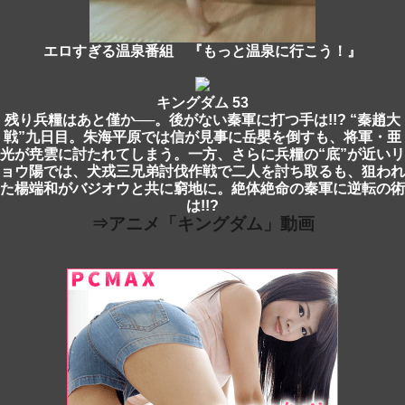
エロすぎる温泉番組 『もっと温泉に行こう！』
キングダム 53
残り兵糧はあと僅か──。後がない秦軍に打つ手は!!? “秦趙大
戦”九日目。朱海平原では信が見事に岳嬰を倒すも、将軍・亜
光が尭雲に討たれてしまう。一方、さらに兵糧の“底”が近いリ
ョウ陽では、犬戎三兄弟討伐作戦で二人を討ち取るも、狙われ
た楊端和がバジオウと共に窮地に。絶体絶命の秦軍に逆転の術
は!!?
⇒アニメ「キングダム」動画