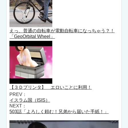
えっ、普通の自転車が電動自転車になっちゃう？！
「GeoOrbital Wheel」
【３Ｄプリンタ】 エロいことに利用！
PREV：
イスラム国（ISIS）
NEXT：
503話「よろしく頼む！兄弟から届いた手紙！」