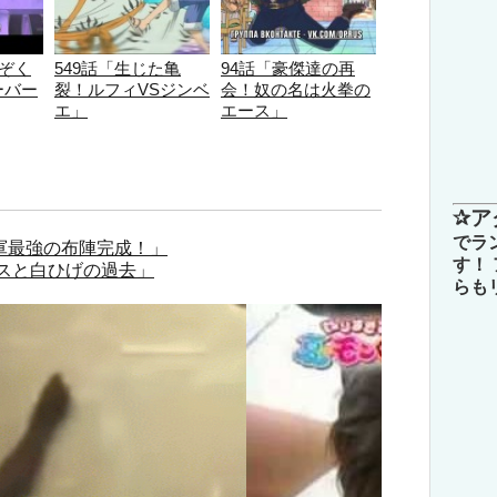
象ぞく
549話「生じた亀
94話「豪傑達の再
ーバー
裂！ルフィVSジンベ
会！奴の名は火拳の
エ」
エース」
✰ア
でラ
海軍最強の布陣完成！」
す！
ースと白ひげの過去」
らも