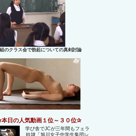
B組のクラス会で勃起についての真剣討論
✰本日の人気動画１位～３０位✰
学び舎でJCが三年間もフェラ
奴隷「旭川女子中学生集団レ