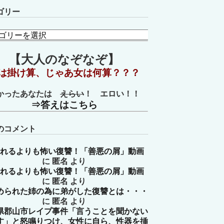
ゴリー
【大人のなぞなぞ】
は掛け算、じゃあ女は何算？？？
かったあなたは
えらい
！ エロい！！
⇒答えはこちら
のコメント
れるよりも怖い復讐！「善悪の屑」動画
に
匿名
より
れるよりも怖い復讐！「善悪の屑」動画
に
匿名
より
められた姉の為に弟がした復讐とは・・・
に
匿名
より
県郡山市レイプ事件「言うことを聞かない
す」と怒鳴りつけ、女性に自ら、性器を挿