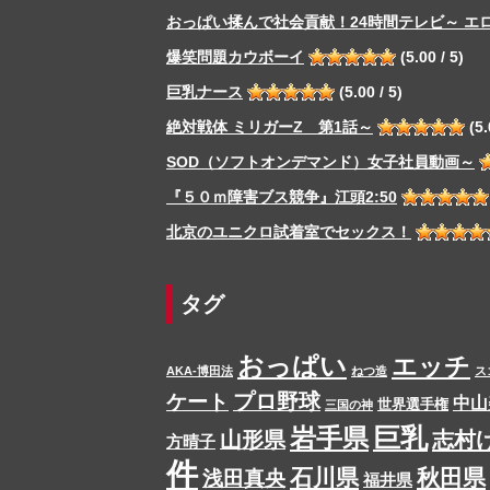
おっぱい揉んで社会貢献！24時間テレビ～ エ
爆笑問題カウボーイ
(5.00 / 5)
巨乳ナース
(5.00 / 5)
絶対戦体 ミリガーZ 第1話～
(5.
SOD（ソフトオンデマンド）女子社員動画～
『５０ｍ障害ブス競争』江頭2:50
北京のユニクロ試着室でセックス！
タグ
おっぱい
エッチ
AKA-博田法
ねつ造
ス
プロ野球
ケート
中山
世界選手権
三国の神
岩手県
巨乳
山形県
志村
方晴子
件
石川県
秋田県
浅田真央
福井県