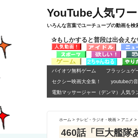
YouTube人気ワ
いろんな言葉でユーチューブの動画を検
✰もしかすると普段は出会え
パイオツ無料ゲーム
フラッシュゲ
セクシー映画大全集！
youtub
電動マッサージャー（デンマ）人気ラ
ホーム
>
テレビ・ラジオ・映画
>
アニメ
>
460話「巨大艦隊