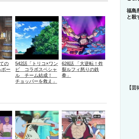
福島
と殺
めての
542話「トリコ×ワン
628話 「大逆転！炸
ルボー
ピ コラボスペシャ
裂ルフィ怒りの鉄
ル チーム結成！
拳」
チョッパーを救え」
【芸