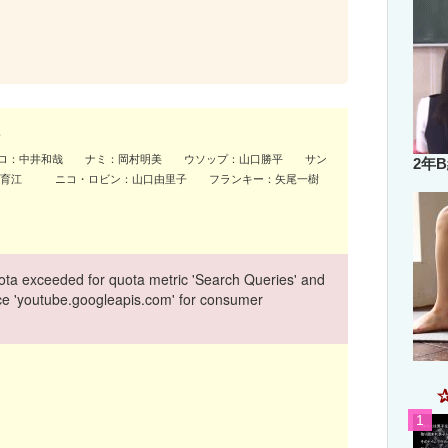
ゾロ：中井和哉 ナミ：岡村明美 ウソップ：山口勝平 サン
2年
谷育江 ニコ・ロビン：山口由里子 フランキー：矢尾一樹
ta exceeded for quota metric 'Search Queries' and
vice 'youtube.googleapis.com' for consumer