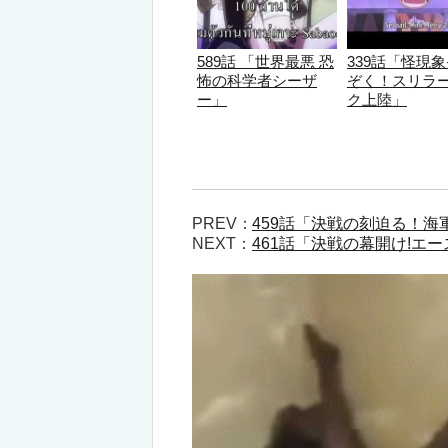
589話 「世界最悪 恐
339話「怪現
怖の科学者シーザ
ぞく！スリラ
ー」
ク上陸」
PREV：
459話「決戦の刻迫る！
NEXT：
461話「決戦の幕開け!エ