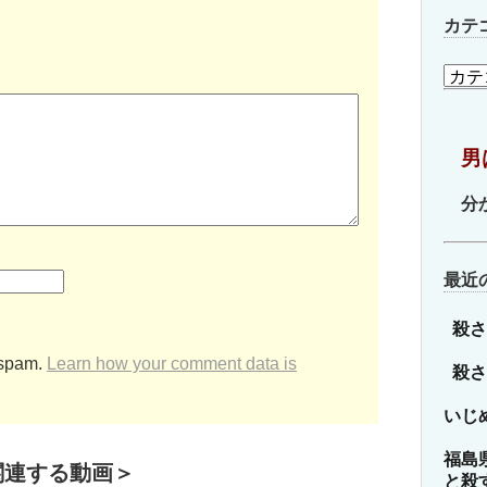
カテ
カ
テ
ゴ
リ
男
ー
分
最近
殺さ
 spam.
Learn how your comment data is
殺さ
いじ
福島
関連する動画＞
と殺