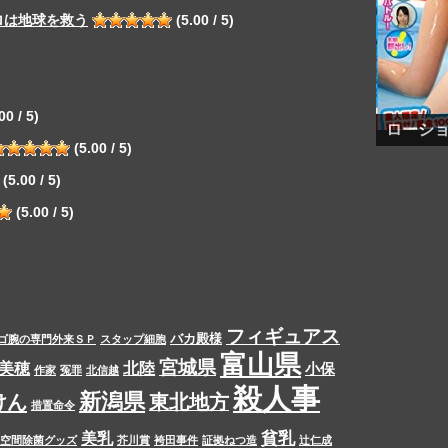
ロは地球を救う
(5.00 / 5)
00 / 5)
ローシ
(5.00 / 5)
(5.00 / 5)
(5.00 / 5)
フィギュアス
バカ殿様
ゴ腕の専門外来ＳＰ
スタップ細胞
富山県
宮城県
美穂
北陸
小保
作家
冤罪
北信越
殺人事
新潟県
けん
東北地方
措置命令
貧乳
美乳
空間除菌グッズ
芥川賞
袴田事件
証拠ねつ造
辻仁成