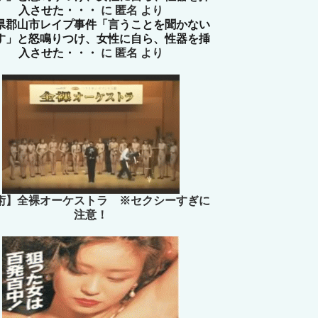
入させた・・・
に
匿名
より
県郡山市レイプ事件「言うことを聞かない
す」と怒鳴りつけ、女性に自ら、性器を挿
入させた・・・
に
匿名
より
術】全裸オーケストラ ※セクシーすぎに
注意！