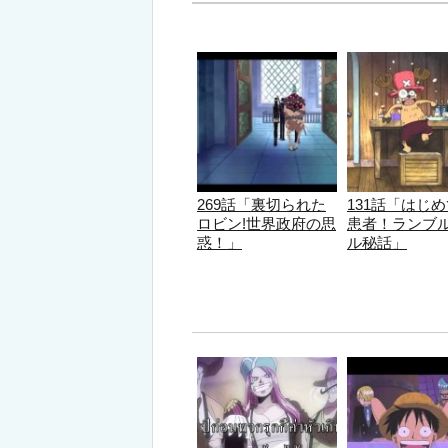
269話「裏切られた
131話「はじ
ロビン!世界政府の思
患者！ランブ
惑！」
ル秘話」