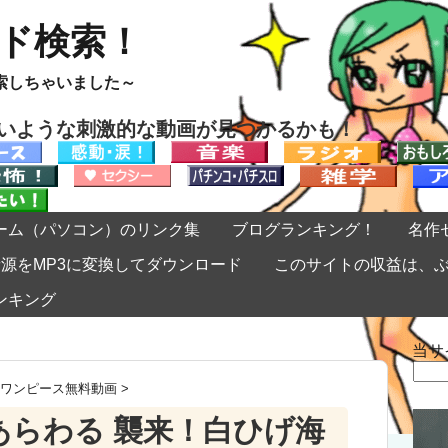
ード検索！
索しちゃいました～
ないような刺激的な動画が見つかるかも！
ーム（パソコン）のリンク集
ブログランキング！
名作
eの音源をMP3に変換してダウンロード
このサイトの収益は、
ンキング
当サ
検
索:
ワンピース無料動画
>
あらわる 襲来！白ひげ海