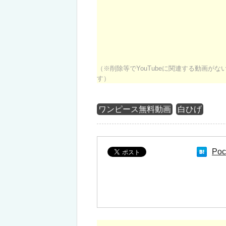
（※削除等でYouTubeに関連する動画が
す）
ワンピース無料動画
白ひげ
Poc