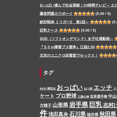
おっぱい揉んで社会貢献！24時間テレビ～ エ
爆笑問題カウボーイ
(5.00 / 5)
絶対戦体 ミリガーZ 第1話～
(5.
巨乳ナース
(5.00 / 5)
SOD（ソフトオンデマンド）女子社員動画～
『５０ｍ障害ブス競争』江頭2:50
北京のユニクロ試着室でセックス！
タグ
おっぱい
エッチ
AKA-博田法
ねつ造
ス
プロ野球
ケート
中山
世界選手権
三国の神
岩手県
巨乳
山形県
志村
方晴子
件
石川県
秋田県
浅田真央
福井県