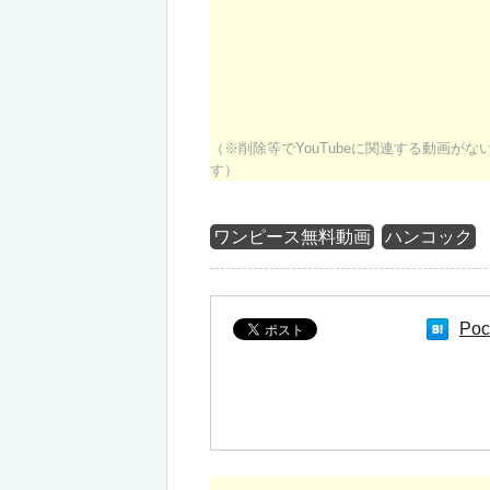
（※削除等でYouTubeに関連する動画が
す）
ワンピース無料動画
ハンコック
Poc