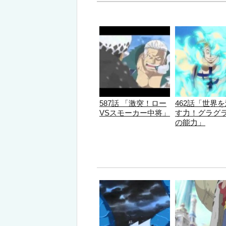
587話 「激突！ロー
462話「世界
VSスモーカー中将」
す力！グラグ
の能力」