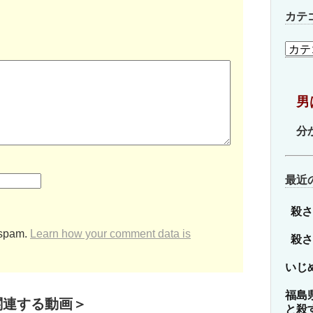
カテ
カ
テ
ゴ
リ
男
ー
分
最近
殺さ
 spam.
Learn how your comment data is
殺さ
いじ
福島
関連する動画＞
と殺