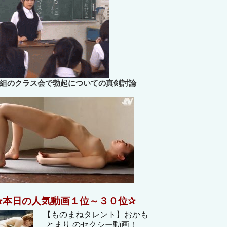
B組のクラス会で勃起についての真剣討論
✰本日の人気動画１位～３０位✰
【ものまねタレント】おかも
とまり のセクシー動画！