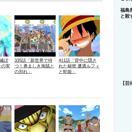
福島
と殺
を滅ぼ
335話「新世界で待
411話「背中に隠さ
ラの実
つ！勇ましき海賊と
れた秘密 遭遇ルフィ
の別れ」
と蛇姫」
【芸