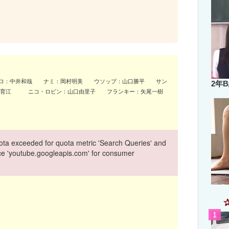
ゾロ：中井和哉 ナミ：岡村明美 ウソップ：山口勝平 サン
2年
谷育江 ニコ・ロビン：山口由里子 フランキー：矢尾一樹
ta exceeded for quota metric 'Search Queries' and
vice 'youtube.googleapis.com' for consumer