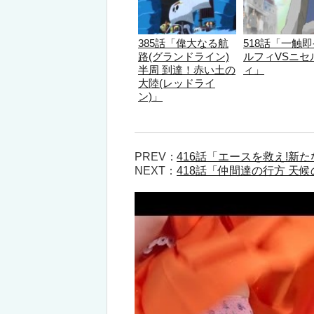
385話「偉大なる航
518話「一触
路(グランドライン)
ルフィVSニセ
半周 到達！赤い土の
ィ」
大陸(レッドライ
ン)」
PREV：
416話「エースを救え!新
NEXT：
418話「仲間達の行方 天