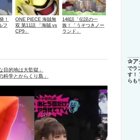
即発！
ONE PIECE 海賊無
148話「伝説の一
ルフ
双 第11話 「海賊 vs
族！「うそつきノー
CP9」
ランド」
✰ア
でラ
たな目的地は大監獄」
す！
候の科学とからくり島」
らも