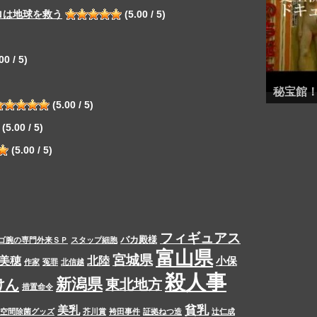
ロは地球を救う
(5.00 / 5)
00 / 5)
秘宝館
(5.00 / 5)
(5.00 / 5)
(5.00 / 5)
フィギュアス
バカ殿様
ゴ腕の専門外来ＳＰ
スタップ細胞
富山県
宮城県
美穂
北陸
小保
作家
冤罪
北信越
殺人事
新潟県
けん
東北地方
措置命令
貧乳
美乳
空間除菌グッズ
芥川賞
袴田事件
証拠ねつ造
辻仁成