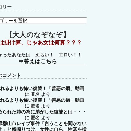
ゴリー
【大人のなぞなぞ】
は掛け算、じゃあ女は何算？？？
かったあなたは
えらい
！ エロい！！
⇒答えはこちら
のコメント
れるよりも怖い復讐！「善悪の屑」動画
に
匿名
より
れるよりも怖い復讐！「善悪の屑」動画
に
匿名
より
められた姉の為に弟がした復讐とは・・・
に
匿名
より
県郡山市レイプ事件「言うことを聞かない
す」と怒鳴りつけ、女性に自ら、性器を挿