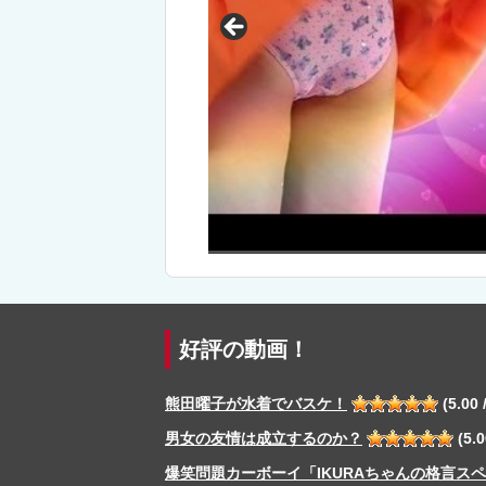
ノーパンカルタ取り！
好評の動画！
熊田曜子が水着でバスケ！
(5.00 /
男女の友情は成立するのか？
(5.0
爆笑問題カーボーイ「IKURAちゃんの格言ス