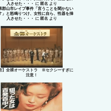
入させた・・・
に
匿名
より
県郡山市レイプ事件「言うことを聞かない
す」と怒鳴りつけ、女性に自ら、性器を挿
入させた・・・
に
匿名
より
術】全裸オーケストラ ※セクシーすぎに
注意！