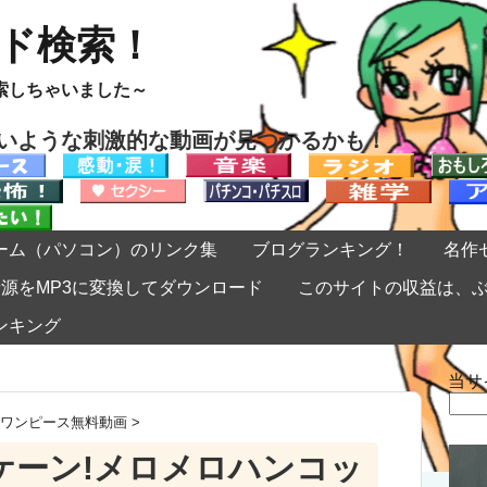
ード検索！
索しちゃいました～
ないような刺激的な動画が見つかるかも！
ーム（パソコン）のリンク集
ブログランキング！
名作
eの音源をMP3に変換してダウンロード
このサイトの収益は、
ンキング
当サ
検
索:
ワンピース無料動画
>
リケーン!メロメロハンコッ