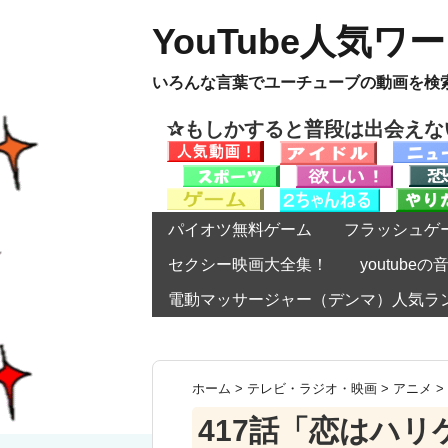
YouTube人気ワ
いろんな言葉でユーチューブの動画を検
✰もしかすると普段は出会え
パイオツ無料ゲーム
フラッシュゲ
セクシー映画大全集！
youtub
電動マッサージャー（デンマ）人気ラ
ホーム
>
テレビ・ラジオ・映画
>
アニメ
>
417話「恋はハ