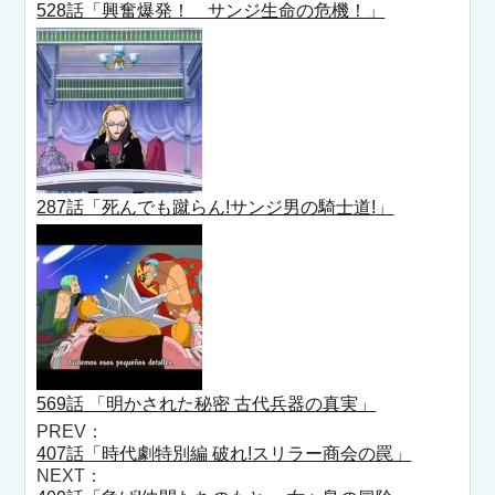
528話「興奮爆発！ サンジ生命の危機！」
287話「死んでも蹴らん!サンジ男の騎士道!」
569話 「明かされた秘密 古代兵器の真実」
PREV：
407話「時代劇特別編 破れ!スリラー商会の罠」
NEXT：