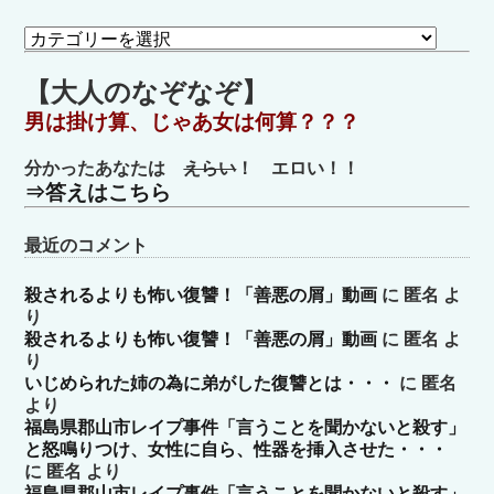
カ
テ
ゴ
【大人のなぞなぞ】
リ
男は掛け算、じゃあ女は何算？？？
ー
分かったあなたは
えらい
！ エロい！！
⇒答えはこちら
最近のコメント
殺されるよりも怖い復讐！「善悪の屑」動画
に
匿名
よ
り
殺されるよりも怖い復讐！「善悪の屑」動画
に
匿名
よ
り
いじめられた姉の為に弟がした復讐とは・・・
に
匿名
より
福島県郡山市レイプ事件「言うことを聞かないと殺す」
と怒鳴りつけ、女性に自ら、性器を挿入させた・・・
に
匿名
より
福島県郡山市レイプ事件「言うことを聞かないと殺す」