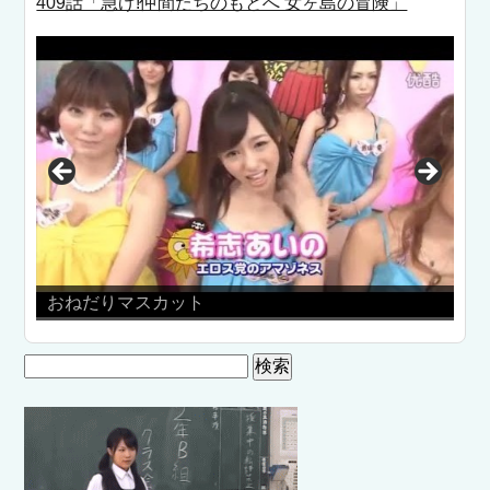
409話「急げ!仲間たちのもとへ 女ヶ島の冒険」
だりマスカット
美女の入浴シ
検
索: