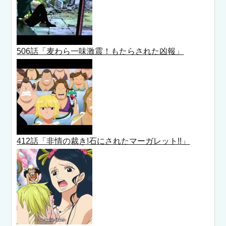
506話「麦わら一味激震！もたらされた凶報」
412話「非情の裁き!石にされたマーガレット!!」