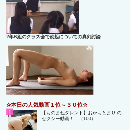
2年B組のクラス会で勃起についての真剣討論
✰本日の人気動画１位～３０位✰
【ものまねタレント】おかもとまり の
セクシー動画！
（100）