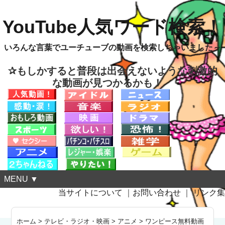
YouTube人気ワード検索！
いろんな言葉でユーチューブの動画を検索しちゃいました～
✰もしかすると普段は出会えないような刺激的
な動画が見つかるかも！
MENU ▼
当サイトについて
｜
お問い合わせ
｜
リンク集
ホーム
>
テレビ・ラジオ・映画
>
アニメ
>
ワンピース無料動画