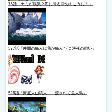
78話「ナミが病気？海に降る雪の向こうに！」
377話「仲間の痛みは我が痛み ゾロ決死の戦い」
526話「海底火山噴火！ 流されて魚人島」