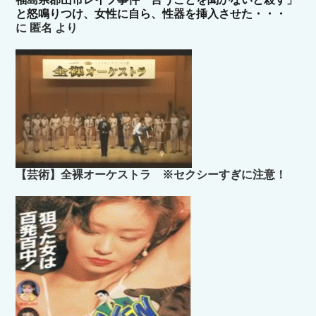
と怒鳴りつけ、女性に自ら、性器を挿入させた・・・
に
匿名
より
【芸術】全裸オーケストラ ※セクシーすぎに注意！