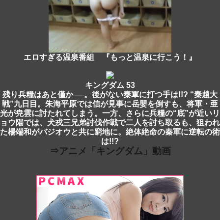
エロすぎる温泉番組 『もっと温泉に行こう！』
キングダム 53
残り兵糧はあと僅か──。後がない秦軍に打つ手は!!? “秦趙大
戦”九日目。朱海平原では信が見事に岳嬰を倒すも、将軍・亜
光が尭雲に討たれてしまう。一方、さらに兵糧の“底”が近いリ
ョウ陽では、犬戎三兄弟討伐作戦で二人を討ち取るも、狙われ
た楊端和がバジオウと共に窮地に。絶体絶命の秦軍に逆転の術
は!!?
⇒アニメ「キングダム」動画