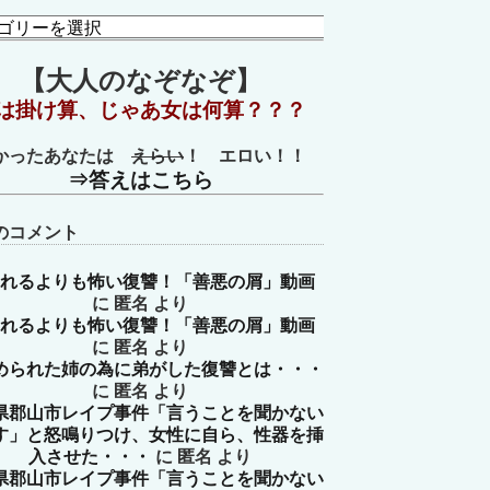
【大人のなぞなぞ】
は掛け算、じゃあ女は何算？？？
かったあなたは
えらい
！ エロい！！
⇒答えはこちら
のコメント
れるよりも怖い復讐！「善悪の屑」動画
に
匿名
より
れるよりも怖い復讐！「善悪の屑」動画
に
匿名
より
められた姉の為に弟がした復讐とは・・・
に
匿名
より
県郡山市レイプ事件「言うことを聞かない
す」と怒鳴りつけ、女性に自ら、性器を挿
入させた・・・
に
匿名
より
県郡山市レイプ事件「言うことを聞かない