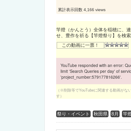
累計表示回数 4,166 views
竿燈（かんとう）全体を稲穂に、連
せ、豊作を祈る【竿燈祭り】を検索
この動画に一票！
YouTube responded with an error: Quo
limit 'Search Queries per day' of ser
'project_number:579177816266'.
（※削除等でYouTubeに関連する動画が
す）
祭り・イベント
秋田県
8月
竿