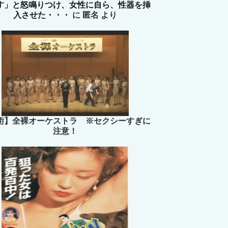
す」と怒鳴りつけ、女性に自ら、性器を挿
入させた・・・
に
匿名
より
術】全裸オーケストラ ※セクシーすぎに
注意！