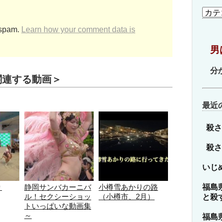
カ
テ
 spam.
Learn how your comment data is
ゴ
リ
男
ー
分
関連する動画＞
最近
殺さ
殺さ
いじ
福島
り
静岡サンバカーニバ
小樽雪あかりの路
ル！セクシーショッ
（小樽市、2月）
と殺
トいっぱいな動画集
～
福島