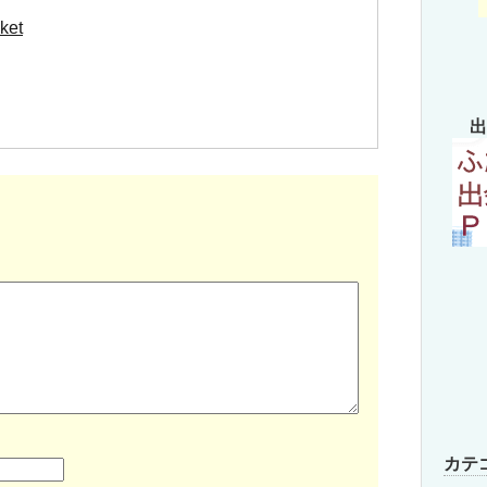
ket
出
カテ