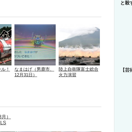
と殺
ール！
なまはげ（男鹿市、
陸上自衛隊富士総合
【芸
12月31日）
火力演習
8月）
LS