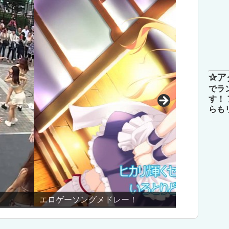
✰ア
でラ
す！
らも
※絶対見