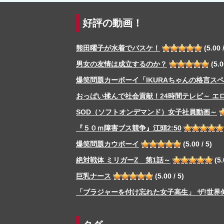
好評の動画！
熊田曜子が水着でバスケ！
(5.00 /
男女の友情は成立するのか？
(5.0
爆笑問題カーボーイ「IKURAちゃんの格言ス
おっぱい揉んで社会貢献！24時間テレビ～ エ
SOD（ソフトオンデマンド）女子社員動画～
『５０ｍ障害ブス競争』江頭2:50
爆笑問題カウボーイ
(5.00 / 5)
絶対戦体 ミリガーZ 第1話～
(5.
巨乳ナース
(5.00 / 5)
「ブラジャーを付け忘れた女子高生」 ザ!世界