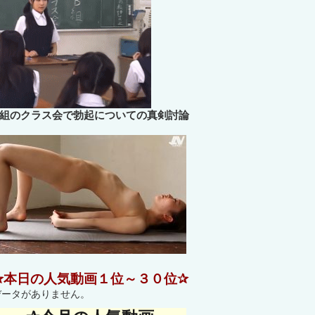
B組のクラス会で勃起についての真剣討論
✰本日の人気動画１位～３０位✰
データがありません。