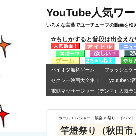
YouTube人気ワ
いろんな言葉でユーチューブの動画を検
✰もしかすると普段は出会え
パイオツ無料ゲーム
フラッシュゲ
セクシー映画大全集！
youtub
電動マッサージャー（デンマ）人気ラ
ホーム
>
レジャー・娯楽
>
祭り・イベント
竿燈祭り（秋田市