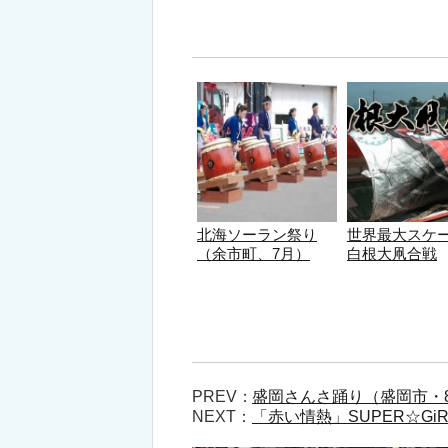
北海ソーラン祭り
世界最大スケ
（余市町、7月）
白根大凧合戦
PREV：
盛岡さんさ踊り（盛岡市・
NEXT：
「赤い情熱」SUPER☆GiR