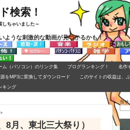
ード検索！
索しちゃいました～
ないような刺激的な動画が見つかるかも！
ーム（パソコン）のリンク集
ブログランキング！
名作
eの音源をMP3に変換してダウンロード
このサイトの収益は、
ンキング
当サ
検
索:
>
、8月、東北三大祭り）