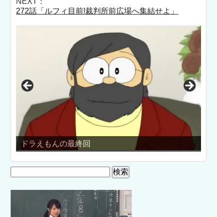
NEXT：
272話「ルフィ目前!裁判所前広場へ集結せよ」
ドラえもんの最終回
『
検
索: