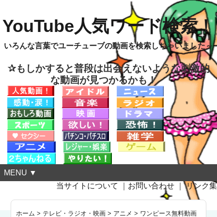
YouTube人気ワード検索！
いろんな言葉でユーチューブの動画を検索しちゃいました～
✰もしかすると普段は出会えないような刺激的
な動画が見つかるかも！
MENU ▼
当サイトについて
｜
お問い合わせ
｜
リンク集
ホーム
>
テレビ・ラジオ・映画
>
アニメ
>
ワンピース無料動画