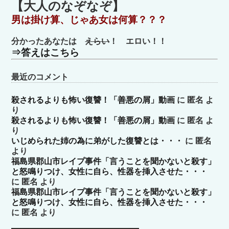
ゴ
【大人のなぞなぞ】
リ
男は掛け算、じゃあ女は何算？？？
ー
分かったあなたは
えらい
！ エロい！！
⇒答えはこちら
最近のコメント
殺されるよりも怖い復讐！「善悪の屑」動画
に
匿名
よ
り
殺されるよりも怖い復讐！「善悪の屑」動画
に
匿名
よ
り
いじめられた姉の為に弟がした復讐とは・・・
に
匿名
より
福島県郡山市レイプ事件「言うことを聞かないと殺す」
と怒鳴りつけ、女性に自ら、性器を挿入させた・・・
に
匿名
より
福島県郡山市レイプ事件「言うことを聞かないと殺す」
と怒鳴りつけ、女性に自ら、性器を挿入させた・・・
に
匿名
より