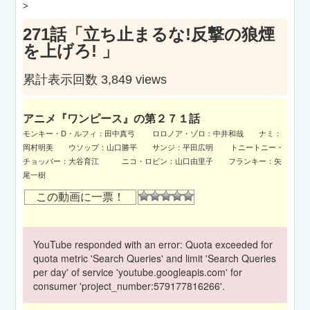
>
271話「立ち止まるな!反撃の狼煙
を上げろ! 」
累計表示回数 3,849 views
アニメ『ワンピース』の第２７１話
モンキー・D・ルフィ：田中真弓 ロロノア・ゾロ：中井和哉 ナミ：
岡村明美 ウソップ：山口勝平 サンジ：平田広明 トニートニー・
チョッパー：大谷育江 ニコ・ロビン：山口由里子 フランキー：矢
尾一樹
この動画に一票！
YouTube responded with an error: Quota exceeded for
quota metric 'Search Queries' and limit 'Search Queries
per day' of service 'youtube.googleapis.com' for
consumer 'project_number:579177816266'.