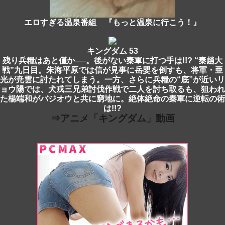
エロすぎる温泉番組 『もっと温泉に行こう！』
キングダム 53
残り兵糧はあと僅か──。後がない秦軍に打つ手は!!? “秦趙大
戦”九日目。朱海平原では信が見事に岳嬰を倒すも、将軍・亜
光が尭雲に討たれてしまう。一方、さらに兵糧の“底”が近いリ
ョウ陽では、犬戎三兄弟討伐作戦で二人を討ち取るも、狙われ
た楊端和がバジオウと共に窮地に。絶体絶命の秦軍に逆転の術
は!!?
⇒アニメ「キングダム」動画