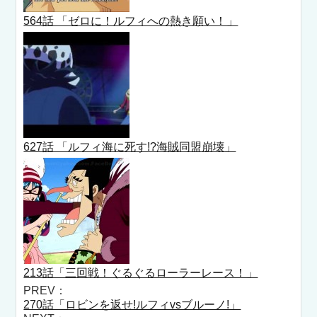
564話 「ゼロに！ルフィへの熱き願い！」
627話 「ルフィ海に死す!?海賊同盟崩壊」
213話「三回戦！ぐるぐるローラーレース！」
PREV：
270話「ロビンを返せ!ルフィvsブルーノ!」