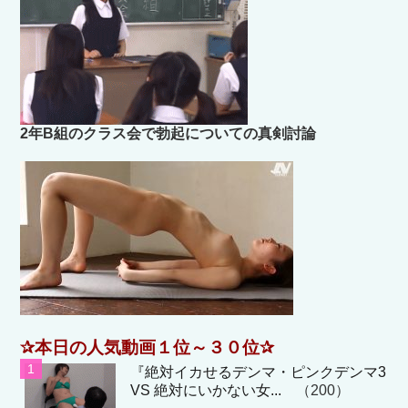
2年B組のクラス会で勃起についての真剣討論
✰本日の人気動画１位～３０位✰
『絶対イカせるデンマ・ピンクデンマ3
VS 絶対にいかない女...
（200）