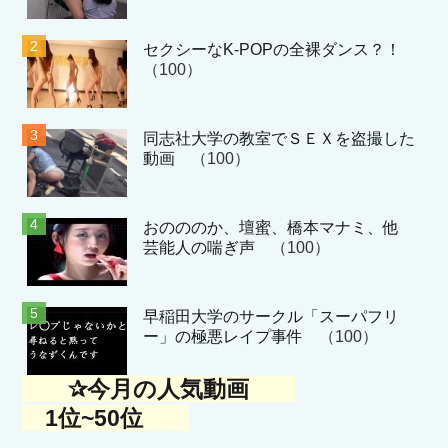
セクシーなK-POPの全裸ダンス？！
（100）
同志社大学の教室でＳＥＸを盗撮した
動画
（100）
おのののか、壇蜜、橋本マナミ、他
芸能人の喘ぎ声
（100）
早稲田大学のサークル「スーパフリ
ー」の極悪レイプ事件
（100）
✰今月の人気動画
1位~50位