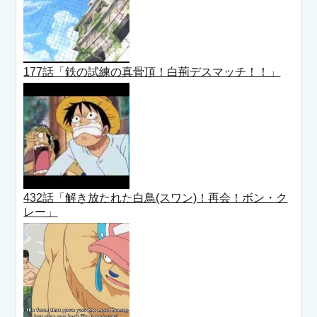
177話「鉄の試練の真骨頂！白荊デスマッチ！！」
432話「解き放たれた白鳥(スワン)！再会！ボン・ク
レー」