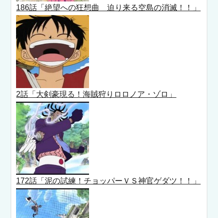
186話「絶望への狂想曲 迫り来る空島の消滅！！」
2話「大剣豪現る！海賊狩りロロノア・ゾロ」
172話「泥の試練！チョッパーＶＳ神官ゲダツ！！」