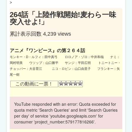
>
264話「上陸作戦開始!麦わら一味
突入せよ!」
累計表示回数 4,239 views
アニメ『ワンピース』の第２６４話
モンキー・D・ルフィ：田中真弓 ロロノア・ゾロ：中井和哉 ナミ：
岡村明美 ウソップ：山口勝平 サンジ：平田広明 トニートニー・
チョッパー：大谷育江 ニコ・ロビン：山口由里子 フランキー：矢
尾一樹
この動画に一票！
YouTube responded with an error: Quota exceeded for
quota metric 'Search Queries' and limit 'Search Queries
per day' of service 'youtube.googleapis.com' for
consumer 'project_number:579177816266'.