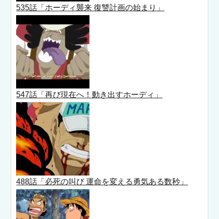
535話「ホーディ襲来 復讐計画の始まり」
547話「再び現在へ！動き出すホーディ」
488話「必死の叫び 運命を変える勇気ある数秒」