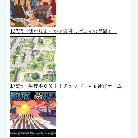
137話「儲かりまっか？金貸しゼニィの野望！」
175話「生存率０％！！チョッパーｖｓ神官オーム」