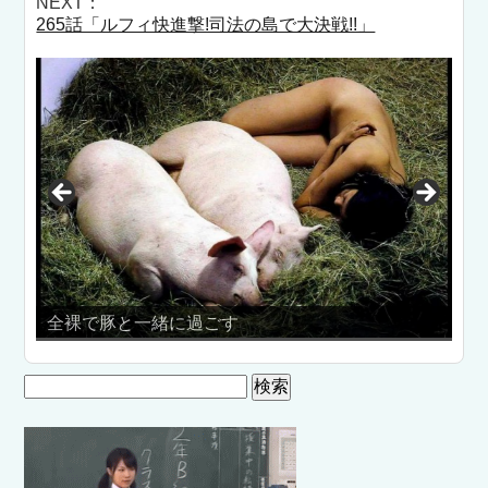
NEXT：
265話「ルフィ快進撃!司法の島で大決戦!!」
に過ごす
芸能人パンチラ１００連
検
索: