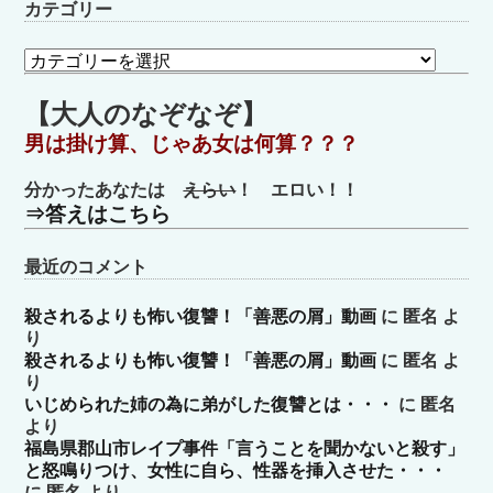
カテゴリー
カ
テ
ゴ
【大人のなぞなぞ】
リ
男は掛け算、じゃあ女は何算？？？
ー
分かったあなたは
えらい
！ エロい！！
⇒答えはこちら
最近のコメント
殺されるよりも怖い復讐！「善悪の屑」動画
に
匿名
よ
り
殺されるよりも怖い復讐！「善悪の屑」動画
に
匿名
よ
り
いじめられた姉の為に弟がした復讐とは・・・
に
匿名
より
福島県郡山市レイプ事件「言うことを聞かないと殺す」
と怒鳴りつけ、女性に自ら、性器を挿入させた・・・
に
匿名
より