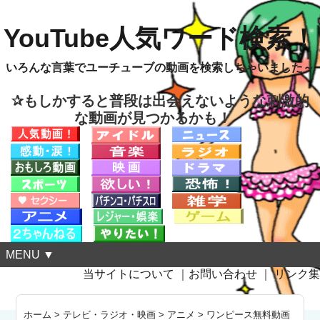
YouTube人気ワード検索！
いろんな言葉でユーチューブの動画を検索しちゃいました～
✰もしかすると普段は出会えないような刺激的
な動画が見つかるかも！
MENU ▼
当サイトについて
｜
お問い合わせ
｜
リンク集
ホーム
>
テレビ・ラジオ・映画
>
アニメ
>
ワンピース無料動画