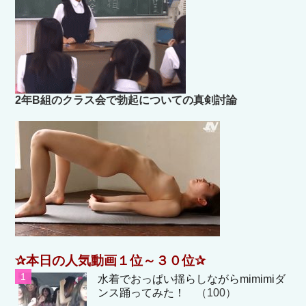
2年B組のクラス会で勃起についての真剣討論
✰本日の人気動画１位～３０位✰
水着でおっぱい揺らしながらmimimiダ
ンス踊ってみた！
（100）