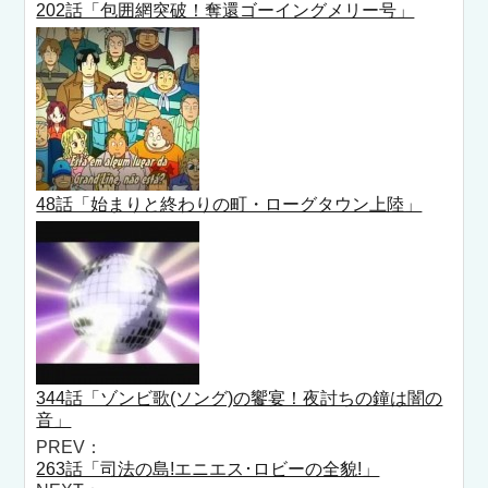
202話「包囲網突破！奪還ゴーイングメリー号」
48話「始まりと終わりの町・ローグタウン上陸」
344話「ゾンビ歌(ソング)の饗宴！夜討ちの鐘は闇の
音」
PREV：
263話「司法の島!エニエス･ロビーの全貌!」