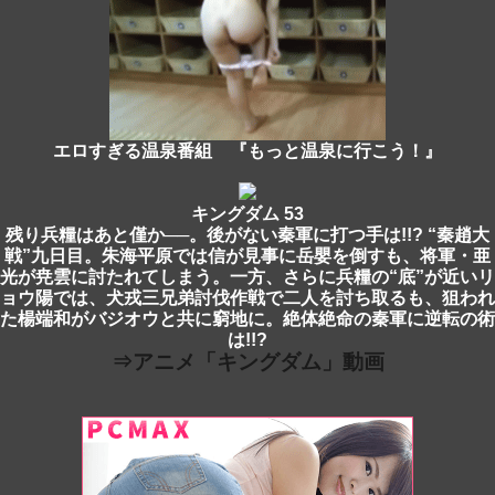
エロすぎる温泉番組 『もっと温泉に行こう！』
キングダム 53
残り兵糧はあと僅か──。後がない秦軍に打つ手は!!? “秦趙大
戦”九日目。朱海平原では信が見事に岳嬰を倒すも、将軍・亜
光が尭雲に討たれてしまう。一方、さらに兵糧の“底”が近いリ
ョウ陽では、犬戎三兄弟討伐作戦で二人を討ち取るも、狙われ
た楊端和がバジオウと共に窮地に。絶体絶命の秦軍に逆転の術
は!!?
⇒アニメ「キングダム」動画