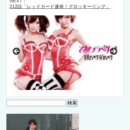
NEXT：
212話「レッドカード連発！グロッキーリング」
「
検
索: