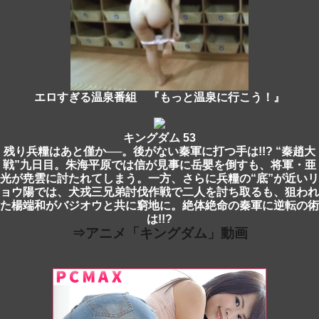
エロすぎる温泉番組 『もっと温泉に行こう！』
キングダム 53
残り兵糧はあと僅か──。後がない秦軍に打つ手は!!? “秦趙大
戦”九日目。朱海平原では信が見事に岳嬰を倒すも、将軍・亜
光が尭雲に討たれてしまう。一方、さらに兵糧の“底”が近いリ
ョウ陽では、犬戎三兄弟討伐作戦で二人を討ち取るも、狙われ
た楊端和がバジオウと共に窮地に。絶体絶命の秦軍に逆転の術
は!!?
⇒アニメ「キングダム」動画