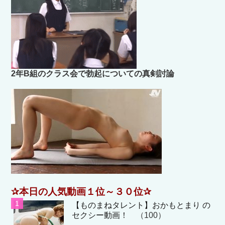
2年B組のクラス会で勃起についての真剣討論
✰本日の人気動画１位～３０位✰
【ものまねタレント】おかもとまり の
セクシー動画！
（100）