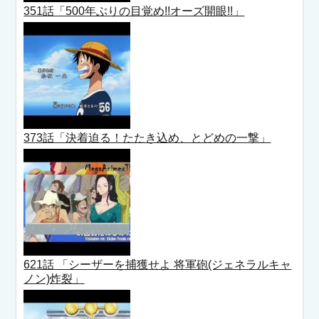
351話「500年ぶりの目覚め!!オーズ開眼!!」
373話「決着迫る！たたき込め、とどめの一撃」
621話 「シーザーを捕獲せよ 将軍砲(ジェネラルキャ
ノン)炸裂」