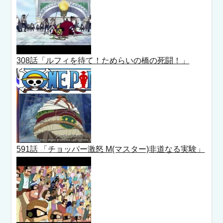
308話「ルフィを待て！ためらいの橋の死闘！」
591話 「チョッパー激怒 M(マスター)非道なる実験」