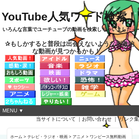
YouTube人気ワード検索！
いろんな言葉でユーチューブの動画を検索しちゃいました～
✰もしかすると普段は出会えないような刺激的
な動画が見つかるかも！
MENU ▼
当サイトについて
｜
お問い合わせ
｜
リンク集
ホーム
>
テレビ・ラジオ・映画
>
アニメ
>
ワンピース無料動画