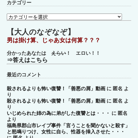
カテゴリー
カ
テ
ゴ
【大人のなぞなぞ】
リ
男は掛け算、じゃあ女は何算？？？
ー
分かったあなたは
えらい
！ エロい！！
⇒答えはこちら
最近のコメント
殺されるよりも怖い復讐！「善悪の屑」動画
に
匿名
よ
り
殺されるよりも怖い復讐！「善悪の屑」動画
に
匿名
よ
り
いじめられた姉の為に弟がした復讐とは・・・
に
匿名
より
福島県郡山市レイプ事件「言うことを聞かないと殺す」
と怒鳴りつけ、女性に自ら、性器を挿入させた・・・
に
匿名
より