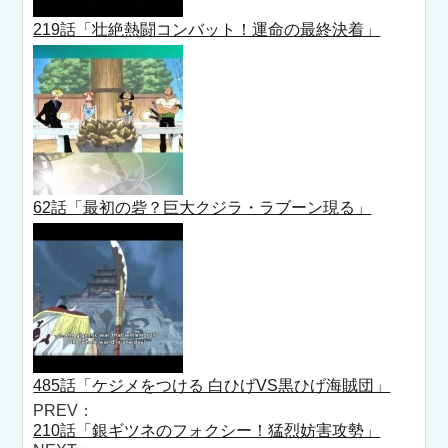
219話「壮絶熱闘コンバット！運命の最終決着」
62話「最初の砦？巨大クジラ・ラブーン現る」
485話「ケジメをつける 白ひげVS黒ひげ海賊団」
PREV：
210話「銀ギツネのフォクシー！猛烈妨害攻勢」