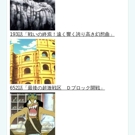
193話「戦いの終焉！遠く響く誇り高き幻想曲」
652話「最後の超激戦区 Ｄブロック開戦」