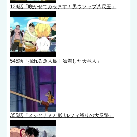
134話「咲かせてみせます！男ウソップ八尺玉」
545話「揺れる魚人島！漂着した天竜人」
355話「メシとナミと影!!ルフィ怒りの大反撃」