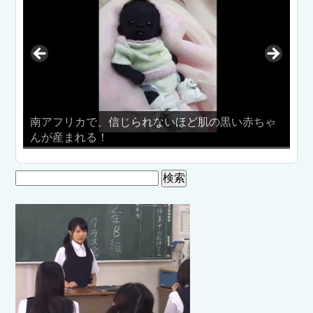
南アフリカで、信じられないほど肌の黒い赤ちゃ
んが産まれる！
パ
検
索: