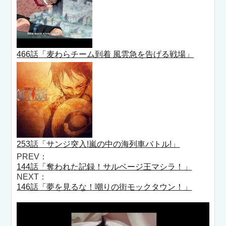
466話「麦わらチーム到着 風雲急を告げる戦場」
253話「サンジ突入!嵐の中の海列車バトル!」
PREV：
144話「奪われた記録！サルベージ王マシラ！」
NEXT：
146話「夢を見るな！嘲りの街モックタウン！」