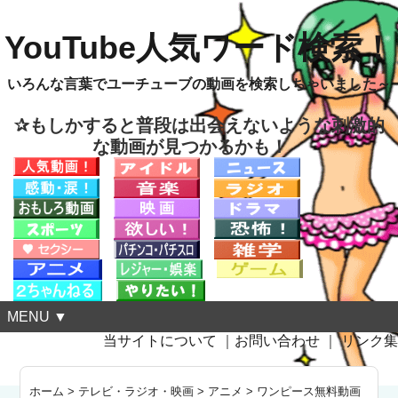
YouTube人気ワード検索！
いろんな言葉でユーチューブの動画を検索しちゃいました～
✰もしかすると普段は出会えないような刺激的
な動画が見つかるかも！
MENU ▼
当サイトについて
｜
お問い合わせ
｜
リンク集
ホーム
>
テレビ・ラジオ・映画
>
アニメ
>
ワンピース無料動画