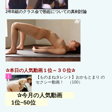
2年B組のクラス会で勃起についての真剣討論
✰本日の人気動画１位～３０位✰
【ものまねタレント】おかもとまり の
セクシー動画！
（100）
✰今月の人気動画
1位~50位