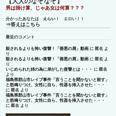
【大人のなぞなぞ】
リ
男は掛け算、じゃあ女は何算？？？
ー
分かったあなたは
えらい
！ エロい！！
⇒答えはこちら
最近のコメント
殺されるよりも怖い復讐！「善悪の屑」動画
に
匿名
よ
り
殺されるよりも怖い復讐！「善悪の屑」動画
に
匿名
よ
り
いじめられた姉の為に弟がした復讐とは・・・
に
匿名
より
福島県郡山市レイプ事件「言うことを聞かないと殺す」
と怒鳴りつけ、女性に自ら、性器を挿入させた・・・
に
匿名
より
福島県郡山市レイプ事件「言うことを聞かないと殺す」
と怒鳴りつけ、女性に自ら、性器を挿入させた・・・
に
匿名
より