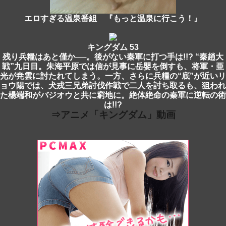
エロすぎる温泉番組 『もっと温泉に行こう！』
キングダム 53
残り兵糧はあと僅か──。後がない秦軍に打つ手は!!? “秦趙大
戦”九日目。朱海平原では信が見事に岳嬰を倒すも、将軍・亜
光が尭雲に討たれてしまう。一方、さらに兵糧の“底”が近いリ
ョウ陽では、犬戎三兄弟討伐作戦で二人を討ち取るも、狙われ
た楊端和がバジオウと共に窮地に。絶体絶命の秦軍に逆転の術
は!!?
⇒アニメ「キングダム」動画