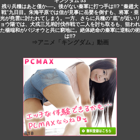
キングダム 53
残り兵糧はあと僅か──。後がない秦軍に打つ手は!!? “秦趙大
戦”九日目。朱海平原では信が見事に岳嬰を倒すも、将軍・亜
光が尭雲に討たれてしまう。一方、さらに兵糧の“底”が近いリ
ョウ陽では、犬戎三兄弟討伐作戦で二人を討ち取るも、狙われ
た楊端和がバジオウと共に窮地に。絶体絶命の秦軍に逆転の術
は!!?
⇒アニメ「キングダム」動画