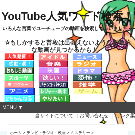
YouTube人気ワード検索！
いろんな言葉でユーチューブの動画を検索しちゃいました～
✰もしかすると普段は出会えないような刺激的
な動画が見つかるかも！
MENU ▼
当サイトについて
｜
お問い合わせ
｜
リンク集
ホーム
>
テレビ・ラジオ・映画
>
ミステリー
>