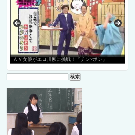
ＡＶ女優がエロ川柳に挑戦！『チン×ポン』
Rioの
検
索: