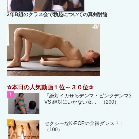
2年B組のクラス会で勃起についての真剣討論
✰本日の人気動画１位～３０位✰
『絶対イカせるデンマ・ピンクデンマ3
VS 絶対にいかない女...
（200）
セクシーなK-POPの全裸ダンス？！
（100）