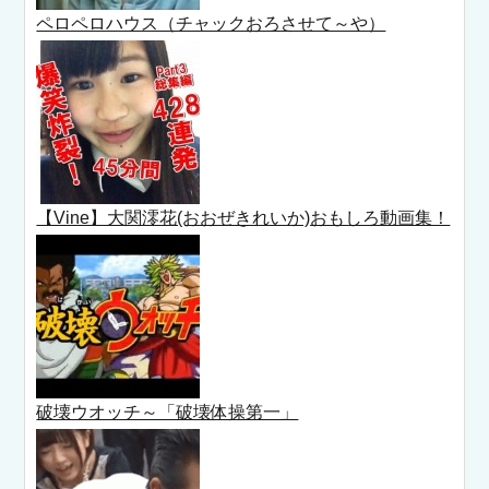
ペロペロハウス（チャックおろさせて～や）
【Vine】大関澪花(おおぜきれいか)おもしろ動画集！
破壊ウオッチ～「破壊体操第一」