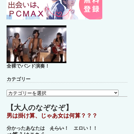
全裸でバンド演奏！
カテゴリー
カ
テ
ゴ
【大人のなぞなぞ】
リ
男は掛け算、じゃあ女は何算？？？
ー
分かったあなたは
えらい
！ エロい！！