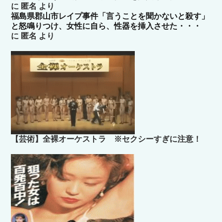
に
匿名
より
福島県郡山市レイプ事件「言うことを聞かないと殺す」
と怒鳴りつけ、女性に自ら、性器を挿入させた・・・
に
匿名
より
【芸術】全裸オーケストラ ※セクシーすぎに注意！