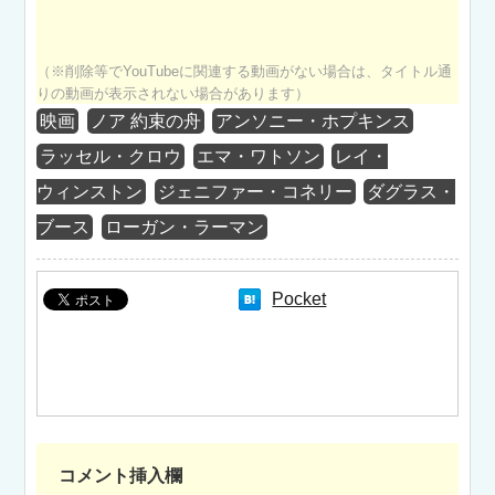
（※削除等でYouTubeに関連する動画がない場合は、タイトル通
りの動画が表示されない場合があります）
映画
ノア 約束の舟
アンソニー・ホプキンス
ラッセル・クロウ
エマ・ワトソン
レイ・
ウィンストン
ジェニファー・コネリー
ダグラス・
ブース
ローガン・ラーマン
Pocket
コメント挿入欄