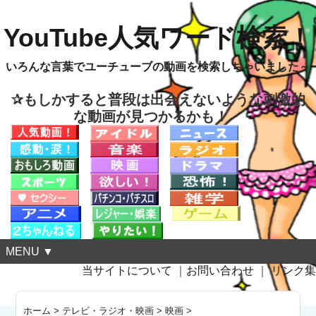
YouTube人気ワード検索！
いろんな言葉でユーチューブの動画を検索しちゃいました～
✰もしかすると普段は出会えないような刺激的
な動画が見つかるかも！
MENU ▼
当サイトについて
｜
お問い合わせ
｜
リンク集
ホーム
>
テレビ・ラジオ・映画
>
映画
>