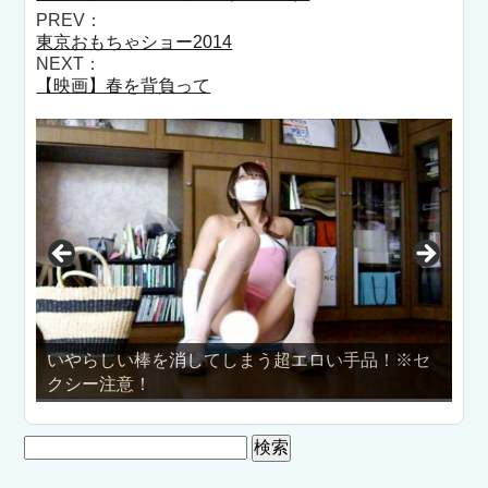
PREV：
東京おもちゃショー2014
NEXT：
【映画】春を背負って
いやらしい棒を消してしまう超エロい手品！※セ
乳はじ
クシー注意！
検
索: