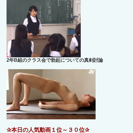
2年B組のクラス会で勃起についての真剣討論
✰本日の人気動画１位～３０位✰