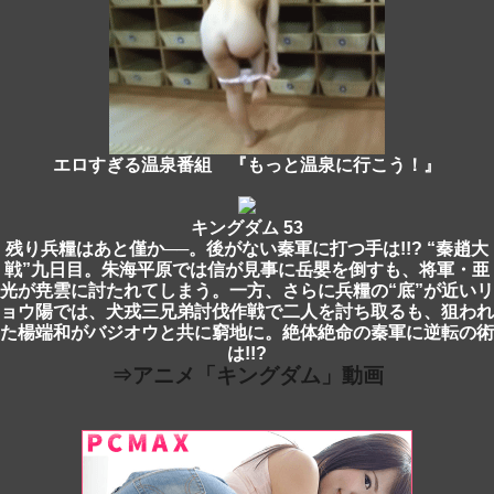
エロすぎる温泉番組 『もっと温泉に行こう！』
キングダム 53
残り兵糧はあと僅か──。後がない秦軍に打つ手は!!? “秦趙大
戦”九日目。朱海平原では信が見事に岳嬰を倒すも、将軍・亜
光が尭雲に討たれてしまう。一方、さらに兵糧の“底”が近いリ
ョウ陽では、犬戎三兄弟討伐作戦で二人を討ち取るも、狙われ
た楊端和がバジオウと共に窮地に。絶体絶命の秦軍に逆転の術
は!!?
⇒アニメ「キングダム」動画