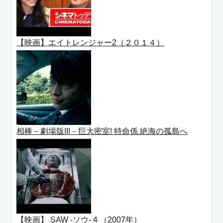
【映画】エイトレンジャー2（２０１４）
相棒－劇場版III－巨大密室! 特命係 絶海の孤島へ
【映画】 SAW -ソウ- 4 （2007年）