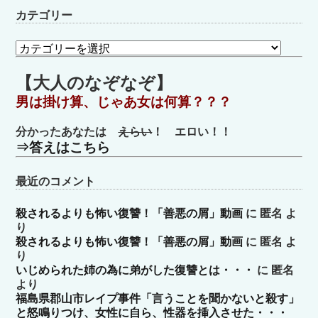
カテゴリー
カ
テ
ゴ
【大人のなぞなぞ】
リ
男は掛け算、じゃあ女は何算？？？
ー
分かったあなたは
えらい
！ エロい！！
⇒答えはこちら
最近のコメント
殺されるよりも怖い復讐！「善悪の屑」動画
に
匿名
よ
り
殺されるよりも怖い復讐！「善悪の屑」動画
に
匿名
よ
り
いじめられた姉の為に弟がした復讐とは・・・
に
匿名
より
福島県郡山市レイプ事件「言うことを聞かないと殺す」
と怒鳴りつけ、女性に自ら、性器を挿入させた・・・