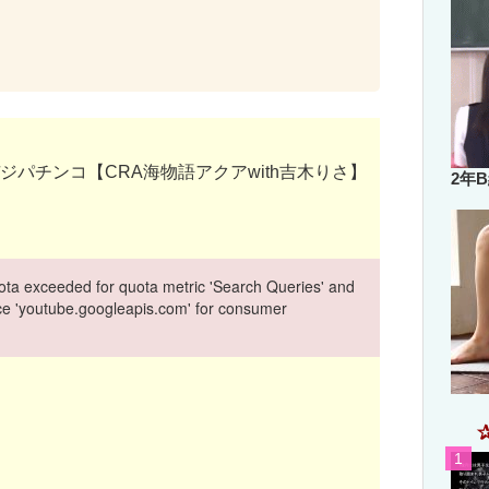
パチンコ【CRA海物語アクアwith吉木りさ】
2年
ta exceeded for quota metric 'Search Queries' and
vice 'youtube.googleapis.com' for consumer