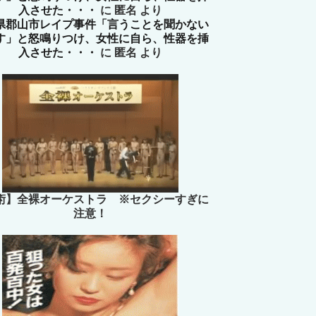
入させた・・・
に
匿名
より
県郡山市レイプ事件「言うことを聞かない
す」と怒鳴りつけ、女性に自ら、性器を挿
入させた・・・
に
匿名
より
術】全裸オーケストラ ※セクシーすぎに
注意！