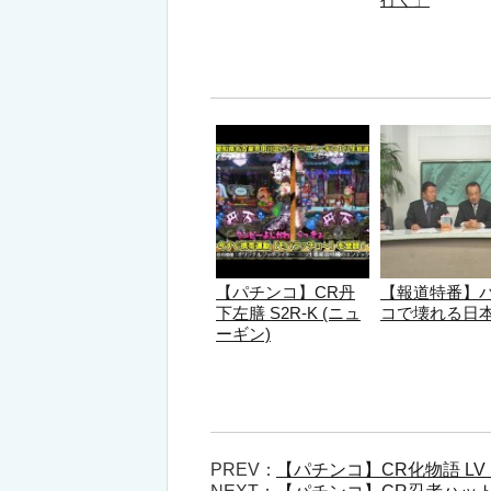
【パチンコ】CR丹
【報道特番】
下左膳 S2R-K (ニュ
コで壊れる日
ーギン)
PREV：
【パチンコ】CR化物語 LV 