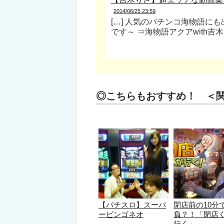
2014/06/25 23:59
[…] 人気のパチンコ海物語に
です～ ⇒海物語アクアwith吉木り
◎こちらもおすすめ！ ＜
【パチスロ】スーパ
閉店前の10分
ービンゴネオ
負？！「閉店
行く」