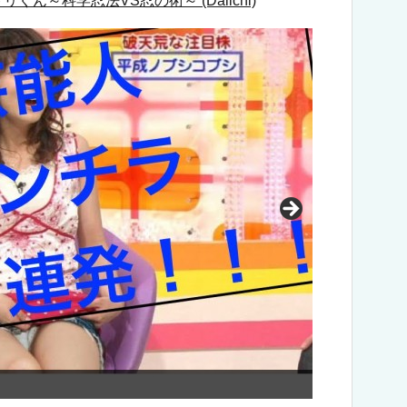
ん～科学忍法VS忍の術～ (Daiichi)
パクりたいｰ１グランプリ