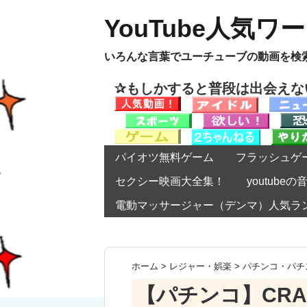
YouTube人気ワ
いろんな言葉でユーチューブの動画を検
✰もしかすると普段は出会え
パイオツ無料ゲーム
フラッシュゲ
セクシー映画大全集！
youtub
電動マッサージャー（デンマ）人気ラ
ホーム
>
レジャー・娯楽
>
パチンコ・パチ
【パチンコ】CRA