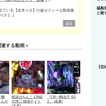
より:
福島
も出ている【吉木りさ】の超セクシーな動画集
と殺
さ […]
返信
関連する動画＞
【芸
で勝
怪談ぱちんこ CR稲
『CR一騎当千 SS
くんが
川淳二 怪談ナイト
2』 (高尾)
(高尾)