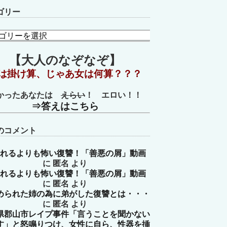
ゴリー
【大人のなぞなぞ】
は掛け算、じゃあ女は何算？？？
かったあなたは
えらい
！ エロい！！
⇒答えはこちら
のコメント
れるよりも怖い復讐！「善悪の屑」動画
に
匿名
より
れるよりも怖い復讐！「善悪の屑」動画
に
匿名
より
められた姉の為に弟がした復讐とは・・・
に
匿名
より
県郡山市レイプ事件「言うことを聞かない
す」と怒鳴りつけ、女性に自ら、性器を挿