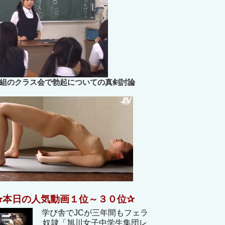
B組のクラス会で勃起についての真剣討論
✰本日の人気動画１位～３０位✰
学び舎でJCが三年間もフェラ
奴隷「旭川女子中学生集団レ