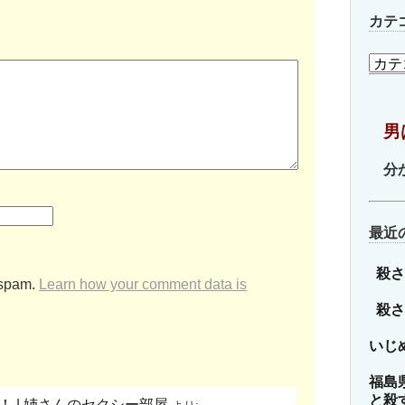
カテ
カ
テ
ゴ
リ
男
ー
分
最近
殺さ
 spam.
Learn how your comment data is
殺さ
いじ
福島
と殺
 | 姉さんのセクシー部屋