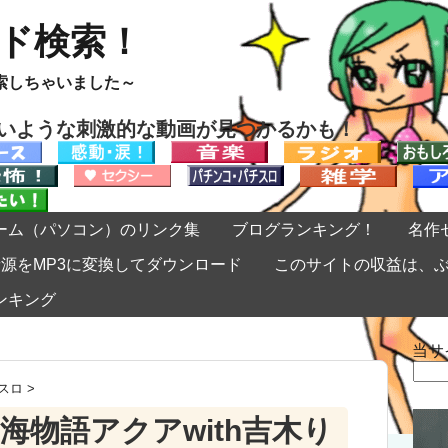
ード検索！
索しちゃいました～
ないような刺激的な動画が見つかるかも！
ーム（パソコン）のリンク集
ブログランキング！
名作
eの音源をMP3に変換してダウンロード
このサイトの収益は、
ンキング
当サ
検
索:
スロ
>
海物語アクアwith吉木り