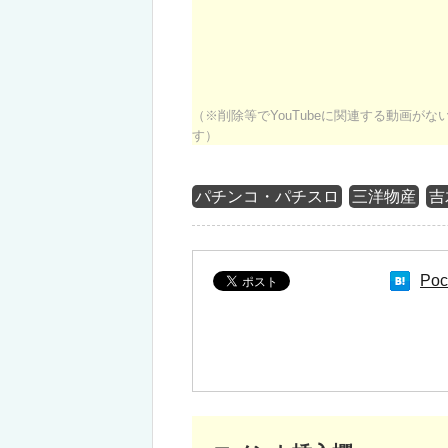
（※削除等でYouTubeに関連する動画が
す）
パチンコ・パチスロ
三洋物産
吉
Poc