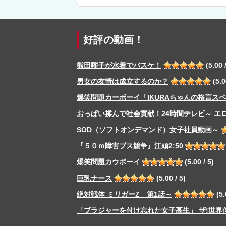
好評の動画！
熊田曜子が水着でバスケ！
(5.00 /
男女の友情は成立するのか？
(5.0
爆笑問題カーボーイ「IKURAちゃんの格言ス
おっぱい揉んで社会貢献！24時間テレビ～ エ
SOD（ソフトオンデマンド）女子社員動画～
『５０ｍ障害ブス競争』江頭2:50
爆笑問題カウボーイ
(5.00 / 5)
巨乳ナース
(5.00 / 5)
絶対戦体 ミリガーZ 第1話～
(5.
「ブラジャーを付け忘れた女子高生」 ザ!世界