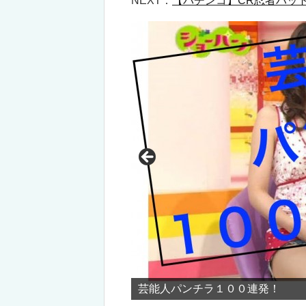
NEXT：
【パチンコ】CR忍者ハットリく
チラ１００連発！