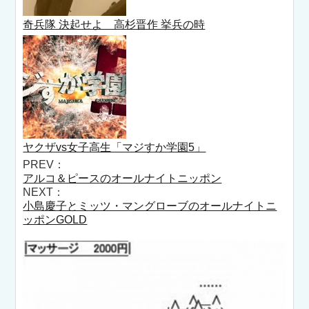
奇兵隊 決起せよ 高杉晋作 挙兵の時
ヤクザvs女子高生「マジすか学園5」
PREV：
アルコ＆ピースのオールナイトニッポン
NEXT：
小島慶子とミッツ・マングローブのオールナイトニ
ッポンGOLD