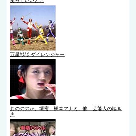
笑っていいとも
五星戦隊 ダイレンジャー
おのののか、壇蜜、橋本マナミ、他 芸能人の喘ぎ
声