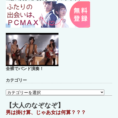
全裸でバンド演奏！
カテゴリー
カ
テ
ゴ
【大人のなぞなぞ】
リ
男は掛け算、じゃあ女は何算？？？
ー