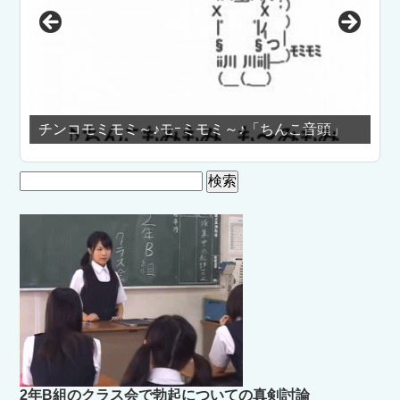
チンコモミモミ～♪モｰミモミ～♪「ちんこ音頭」
AKB48ド
検
索:
2年B組のクラス会で勃起についての真剣討論