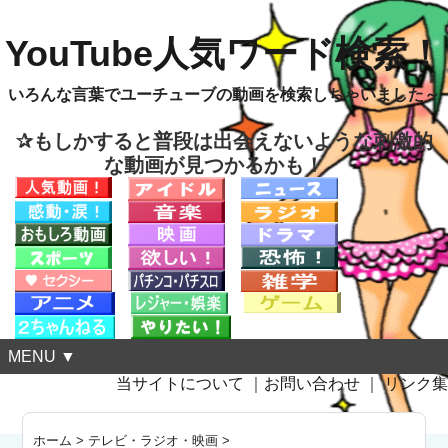
YouTube人気ワード検索！
いろんな言葉でユーチューブの動画を検索しちゃいました～
✰もしかすると普段は出会えないような刺激的
な動画が見つかるかも！
MENU ▼
当サイトについて
｜
お問い合わせ
｜
リンク集
ホーム
>
テレビ・ラジオ・映画
>