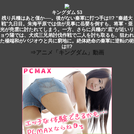
キングダム 53
残り兵糧はあと僅か──。後がない秦軍に打つ手は!!? “秦趙大
戦”九日目。朱海平原では信が見事に岳嬰を倒すも、将軍・亜
光が尭雲に討たれてしまう。一方、さらに兵糧の“底”が近いリ
ョウ陽では、犬戎三兄弟討伐作戦で二人を討ち取るも、狙われ
た楊端和がバジオウと共に窮地に。絶体絶命の秦軍に逆転の術
は!!?
⇒アニメ「キングダム」動画